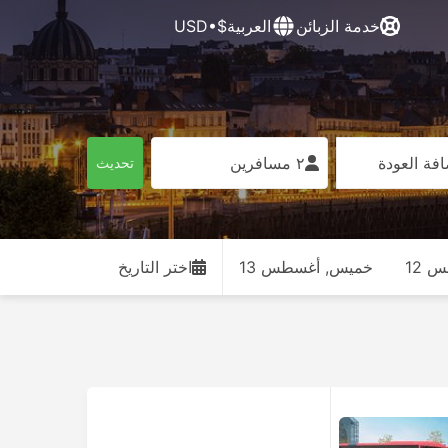
خدمة الزبائن
العربية
$•USD
فة العودة
٢ مسافرين
تحديث
 12
خميس, أغسطس 13
اختر التاريخ