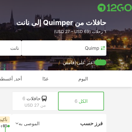
حافلات من Quimper إلى نانت
٦ رحلات (USD 27 – USD 69)
Quimper
نانت
اعثر على إقامتي
اليوم
غدًا
أحد, أغسطس
حافلات
6
الكل
6
من USD 27
تأكيد
فرز حسب
الموصى به
6:05