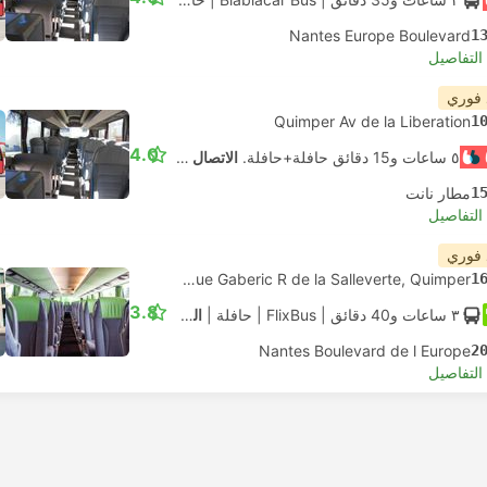
Nantes Europe Boulevard
1
لتفاصيل
 فوري
Quimper Av de la Liberation
1
4.0
٥ ساعات و‫15 دقائق حافلة+حافلة.
الاتصال الذاتي
1
مطار نانت
لتفاصيل
 فوري
Ergue Gaberic R de la Salleverte, Quimper
1
3.8
٣ ساعات و‫40 دقائق
| FlixBus
|
حافلة
|
المعيار
Nantes Boulevard de l Europe
2
لتفاصيل