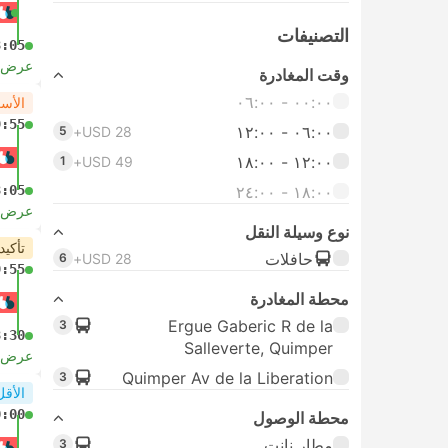
التصنيفات
3:05
عرض ا
وقت المغادرة
٠٠:٠٠ ‏- ٠٦:٠٠
الأس
9:55
٠٦:٠٠ ‏- ١٢:٠٠
5
USD 28+
١٢:٠٠ ‏- ١٨:٠٠
1
USD 49+
١٨:٠٠ ‏-‏ ٢٤:٠٠
3:05
عرض ا
نوع وسيلة النقل
تأكيد
حافلات
6
USD 28+
9:55
محطة المغادرة
Ergue Gaberic R de la
3
3:30
Salleverte, Quimper
عرض ا
Quimper Av de la Liberation
3
الأقل
0:00
محطة الوصول
مطار نانت
3