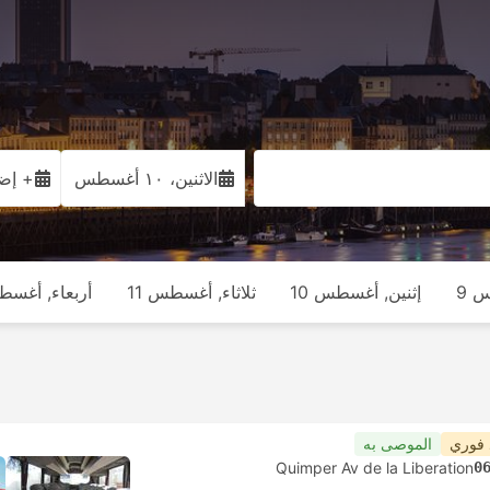
الاثنين، ١٠ أغسطس
+ إضا
 9
إثنين, أغسطس 10
ثلاثاء, أغسطس 11
أربعاء, أغسطس
 فوري
الموصى به
Quimper Av de la Liberation
0