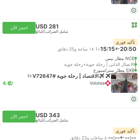
USD 281
احجز الآن
شامل الضرائب
|
للبالغ
تأكيد فوري
15:15
20:50
+1
١٨ ساعة و‫25 دقائق
NCE مطار نيس
الاتصال الذاتي | رحلة جوية+رحلة جوية
SXB مطار ستراسبورغ
الاقتصاد | رحلة جوية #V72647
+1
4.0
Volotea
USD 343
احجز الآن
شامل الضرائب
|
للبالغ
تأكيد فوري
--:--
--:--
٨ ساعات و‫23 دقائق