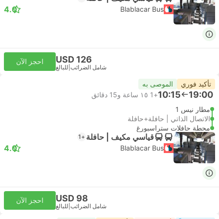
4.0
Blablacar Bus
USD 126
احجز الآن
شامل الضرائب
|
للبالغ
تأكيد فوري
الموصى به
10:15
19:00
+1
١٥ ساعة و‫15 دقائق
مطار نيس 1
الاتصال الذاتي | حافلة+حافلة
محطة حافلات ستراسبورغ
قياسي مكيف | حافلة
+1
4.0
Blablacar Bus
USD 98
احجز الآن
شامل الضرائب
|
للبالغ