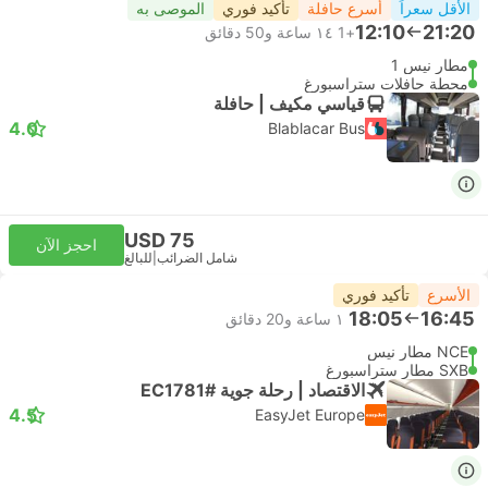
الأقل سعراً
أسرع حافلة
تأكيد فوري
الموصى به
12:10
21:20
+1
١٤ ساعة و‫50 دقائق
مطار نيس 1
محطة حافلات ستراسبورغ
قياسي مكيف | حافلة
4.0
Blablacar Bus
USD 75
احجز الآن
شامل الضرائب
|
للبالغ
الأسرع
تأكيد فوري
18:05
16:45
١ ساعة و‫20 دقائق
NCE مطار نيس
SXB مطار ستراسبورغ
الاقتصاد | رحلة جوية #EC1781
4.5
EasyJet Europe