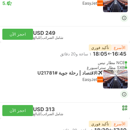
5.0
EasyJet
USD 249
احجز الآن
شامل الضرائب
|
للبالغ
الأسرع
تأكيد فوري
18:05
16:45
١ ساعة و‫20 دقائق
NCE مطار نيس
SXB مطار ستراسبورغ
الاقتصاد | رحلة جوية #U21781
EasyJet
USD 313
احجز الآن
شامل الضرائب
|
للبالغ
الأسرع
تأكيد فوري