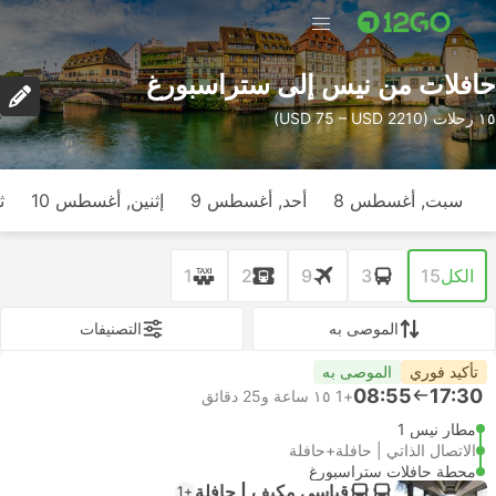
حافلات من نيس إلى ستراسبورغ
١٥ رحلات (USD 75 – USD 2210)
سبت, أغسطس 8
أحد, أغسطس 9
إثنين, أغسطس 10
ث
الكل
15
3
9
2
1
الموصى به
التصنيفات
تأكيد فوري
الموصى به
08:55
17:30
+1
١٥ ساعة و‫25 دقائق
مطار نيس 1
الاتصال الذاتي | حافلة+حافلة
محطة حافلات ستراسبورغ
قياسي مكيف | حافلة
+1