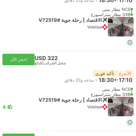
18:30
17:10
١ ساعة و‫20 دقائق
NCE مطار نيس
SXB مطار ستراسبورغ
الاقتصاد | رحلة جوية #V72519
Volotea
USD 322
احجز الآن
شامل الضرائب
|
للبالغ
الأسرع
تأكيد فوري
18:30
17:10
١ ساعة و‫20 دقائق
NCE مطار نيس
SXB مطار ستراسبورغ
الاقتصاد | رحلة جوية #V72519
4.0
Volotea