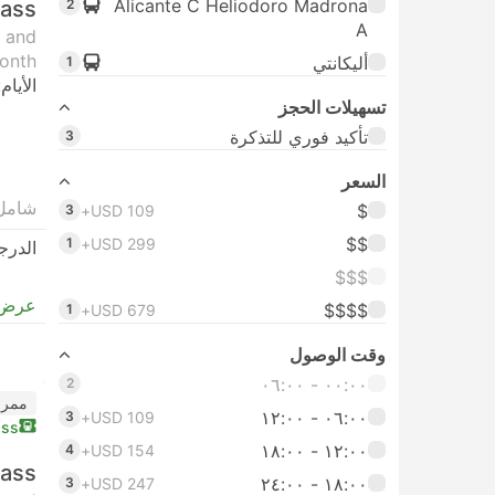
Alicante C Heliodoro Madrona
Pass
2
A
t and
onth.
أليكانتي
1
الأيام:
تسهيلات الحجز
تأكيد فوري للتذكرة
3
السعر
شامل
$
3
USD 109+
$$
1
USD 299+
الدرج
$$$
عرض 
$$$$
1
USD 679+
وقت الوصول
٠٠:٠٠ ‏- ٠٦:٠٠
2
ممر 
٠٦:٠٠ ‏- ١٢:٠٠
3
USD 109+
ass
١٢:٠٠ ‏- ١٨:٠٠
4
USD 154+
Pass
١٨:٠٠ ‏-‏ ٢٤:٠٠
3
USD 247+