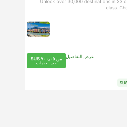
Unlock over 30,000 destinations in 33 co
class. Ch
عرض التفاصيل
من ٧٠٠٫٠٥ US$
حدد الخيارات