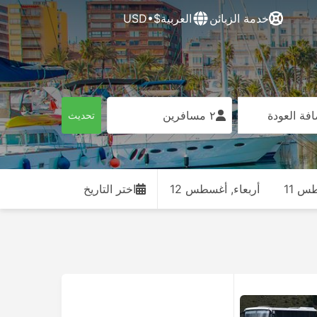
خدمة الزبائن
العربية
$•USD
فة العودة
٢ مسافرين
تحديث
طس 11
أربعاء, أغسطس 12
اختر التاريخ