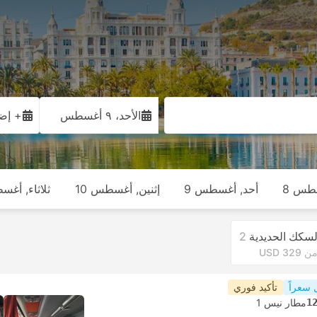
الأحد، ٩ أغسطس
+ إضا
طس 8
أحد, أغسطس 9
إثنين, أغسطس 10
ثلاثاء, أغس
لسكك الحديدية
2
ن USD 329
 سعراً
تأكيد فوري
1
مطار نيس 1