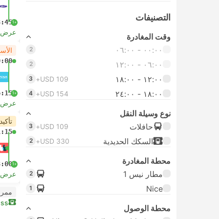
التصنيفات
8:45
+1
عرض ا
وقت المغادرة
٠٠:٠٠ ‏- ٠٦:٠٠
2
الأس
0:00
٠٦:٠٠ ‏- ١٢:٠٠
2
١٢:٠٠ ‏- ١٨:٠٠
3
USD 109+
١٨:٠٠ ‏-‏ ٢٤:٠٠
6:15
4
USD 154+
+1
عرض ا
نوع وسيلة النقل
تأكيد
حافلات
3
USD 109+
1:15
السكك الحديدية
2
USD 330+
محطة المغادرة
8:00
+1
مطار نيس 1
2
عرض ا
Nice
1
ممر 
ass
محطة الوصول