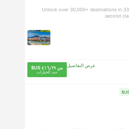
Unlock over 30,000+ destinations in 33 c
second cla
عرض التفاصيل
من ٤١٦٫٦٩ US$
حدد الخيارات