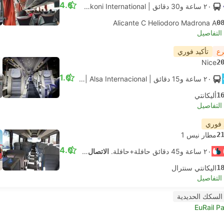
4.6
٢٠ ساعة و‫30 دقائق
| Union Ivkoni International
|
حافلة
|
قياسي مكي
Alicante C Heliodoro Madrona A
0
لتفاصيل
رع
تأكيد فوري
Nice
2
1.0
٢٠ ساعة و‫15 دقائق
| Alsa Internacional
|
حافلة
|
طبيعي
1
أليكانتي
لتفاصيل
 فوري
2
مطار نيس 1
4.0
٢٠ ساعة و‫45 دقائق حافلة+حافلة.
الاتصال الذاتي
1
اليكانتي سنترال
لتفاصيل
السكك الحديدية
EuRail P