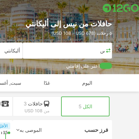
حافلات من نيس إلى أليكانتي
٥ رحلات (USD 108 – USD 678)
نيس
أليكانتي
اعثر على إقامتي
اليوم
غدًا
سبت, أغس
حافلات
3
ا
الكل
5
من USD 108
م
الأقل
فرز حسب
الموصى به
2:15