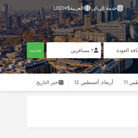
خدمة الزبائن
العربية
$•USD
فة العودة
٢ مسافرين
تحديث
طس 11
أربعاء, أغسطس 12
اختر التاريخ