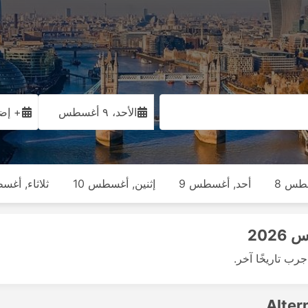
الأحد، ٩ أغسطس
+ إضا
طس 8
أحد, أغسطس 9
إثنين, أغسطس 10
ثلاثاء, أغس
رب تاريخًا آخر.
Alter