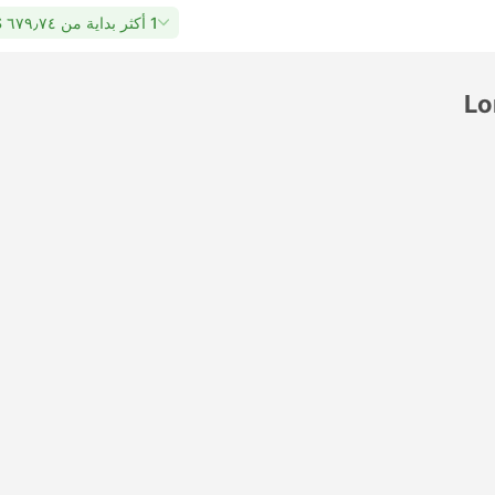
1 أكثر بداية من ٦٧٩٫٧٤ US$