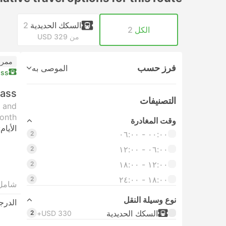
السكك الحديدية
2
الكل
2
من USD 329
ممر 
فرز حسب
الموصى به
ass
Pass
التصنيفات
t and
onth.
وقت المغادرة
الأيام:
٠٠:٠٠ ‏- ٠٦:٠٠
2
٠٦:٠٠ ‏- ١٢:٠٠
2
١٢:٠٠ ‏- ١٨:٠٠
2
١٨:٠٠ ‏-‏ ٢٤:٠٠
2
شامل
نوع وسيلة النقل
الدرج
السكك الحديدية
2
USD 330+