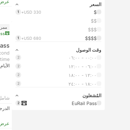
عرض 
السعر
$
1
USD 330+
$$
ممر 
$$$
ass
$$$$
1
USD 680+
Pass
وقت الوصول
econd
٠٠:٠٠ ‏- ٠٦:٠٠
2
time.
الأيام:
٠٦:٠٠ ‏- ١٢:٠٠
2
١٢:٠٠ ‏- ١٨:٠٠
2
١٨:٠٠ ‏-‏ ٢٤:٠٠
2
المُشغلون
شامل
EuRail Pass
2
الدرج
عرض 