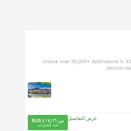
Unlock over 30,000+ destinations in 33 c
second cla
عرض التفاصيل
من ٤١٧٫٦٦ US$
حدد الخيارات