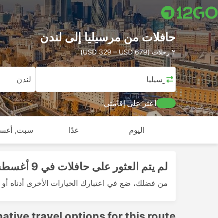
حافلات من مرسيليا إلى لندن
٢ رحلات (USD 329 – USD 679)
مرسيليا
لندن
اعثر على إقامتي
اليوم
غدًا
سبت, أغس
لم يتم العثور على حافلات في 9 أغسطس 2026
من فضلك، ضع في اعتبارك الخيارات الأخرى أدناه أو ج
native travel options for this route