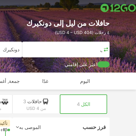
حافلات من ليل إلى دونكيرك
٤ رحلات (USD 4 – USD 404)
ليل
دونكيرك
اعثر على إقامتي
اليوم
غدًا
جمعة, أغ
حافلات
3
س
الكل
4
من USD 4
من
تأكيد
فرز حسب
الموصى به
6:05