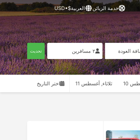
خدمة الزبائن
العربية
$•USD
فة العودة
٢ مسافرين
تحديث
طس 10
ثلاثاء, أغسطس 11
اختر التاريخ