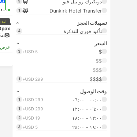
دونكيرك رو بيل فيو
3
-:--
Dunkirk Hotel Transfer
1
الفئة
تسهيلات الحجز
3pax
تأكيد فوري للتذكرة
4
مك
السعر
عرض ا
$
3
USD 5+
$$
$$$
$$$$
1
USD 299+
وقت الوصول
٠٠:٠٠ ‏- ٠٦:٠٠
1
USD 299+
٠٦:٠٠ ‏- ١٢:٠٠
1
USD 299+
١٢:٠٠ ‏- ١٨:٠٠
2
USD 19+
١٨:٠٠ ‏-‏ ٢٤:٠٠
3
USD 5+