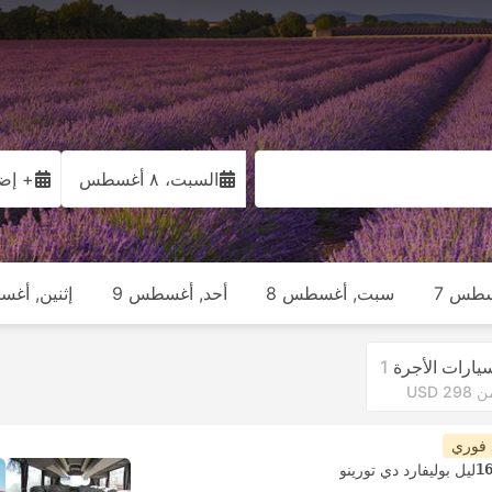
السبت، ٨ أغسطس
+ إضا
سطس 7
سبت, أغسطس 8
أحد, أغسطس 9
إثنين, أغس
يارات الأجرة
1
 USD 298
 فوري
1
ليل بوليفارد دي تورينو