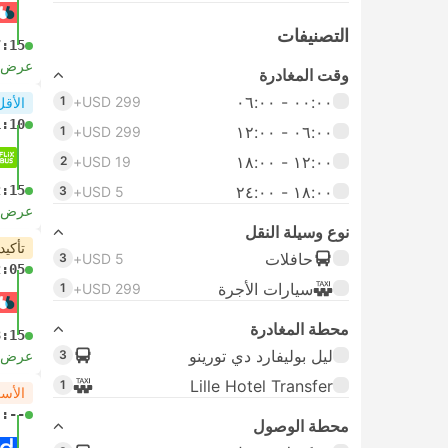
التصنيفات
7:15
عرض ا
وقت المغادرة
٠٠:٠٠ ‏- ٠٦:٠٠
1
USD 299+
الأقل
1:10
٠٦:٠٠ ‏- ١٢:٠٠
1
USD 299+
١٢:٠٠ ‏- ١٨:٠٠
2
USD 19+
١٨:٠٠ ‏-‏ ٢٤:٠٠
2:15
3
USD 5+
عرض ا
نوع وسيلة النقل
تأكيد
حافلات
3
USD 5+
2:05
سيارات الأجرة
1
USD 299+
محطة المغادرة
3:15
ليل بوليفارد دي تورينو
3
عرض ا
Lille Hotel Transfer
1
الأس
-:--
محطة الوصول