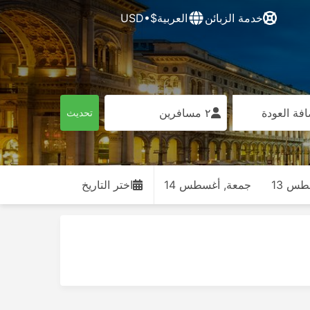
خدمة الزبائن
العربية
$•USD
فة العودة
٢ مسافرين
تحديث
س 13
جمعة, أغسطس 14
اختر التاريخ