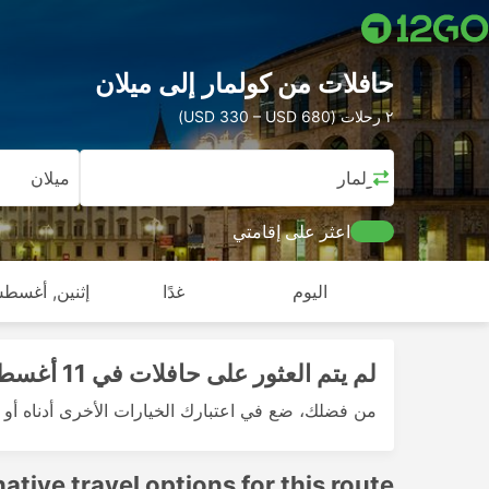
حافلات من كولمار إلى ميلان
٢ رحلات (USD 330 – USD 680)
كولمار
ميلان
اعثر على إقامتي
اليوم
غدًا
إثنين, أغسطس
لم يتم العثور على حافلات في 11 أغسطس 2026
من فضلك، ضع في اعتبارك الخيارات الأخرى أدناه أو ج
native travel options for this route