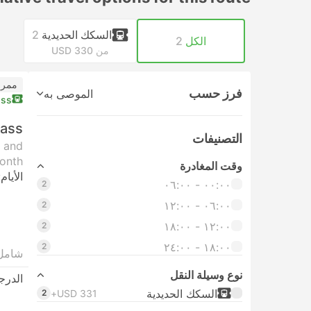
السكك الحديدية
2
الكل
2
من USD 330
ممر 
فرز حسب
الموصى به
ass
Pass
التصنيفات
t and
onth.
وقت المغادرة
الأيام:
٠٠:٠٠ ‏- ٠٦:٠٠
2
٠٦:٠٠ ‏- ١٢:٠٠
2
١٢:٠٠ ‏- ١٨:٠٠
2
١٨:٠٠ ‏-‏ ٢٤:٠٠
2
شامل
نوع وسيلة النقل
الدرج
السكك الحديدية
2
USD 331+