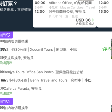
時訂票？
09:00
Atitrans Office, 帕納哈切爾
12:00
3小時
冷氣車 | Mayan Caribbean Travel
3小時
精選推薦，立即確認
12:00
阿蒂特蘭辦公室, 安地瓜
15:00
於 8月10日, 週一 抵達
USD 36
含税
|
每位成人
熱門
00
帕納哈切爾換乘
4.5
2小時30分鐘
| Xocomil Tours
|
廂型車
|
小巴
30
安提瓜換乘, 安地瓜
詳細資料
00
Benjys Tours Office San Pedro, 聖佩德羅拉拉古納
3小時30分鐘
| Benjy Travel and Tours
|
廂型車
|
小巴
30
Cafe La Parada, 安地瓜
詳細資料
熱門
00
帕納哈切爾換乘