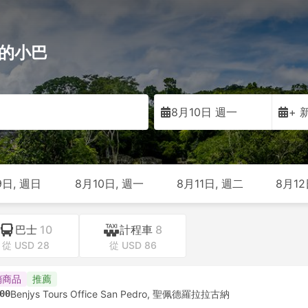
地瓜的小巴
8月10日 週一
+ 
9日, 週日
8月10日, 週一
8月11日, 週二
8月12
巴士
10
計程車
8
從 USD 28
從 USD 86
銷商品
推薦
00
Benjys Tours Office San Pedro, 聖佩德羅拉拉古納