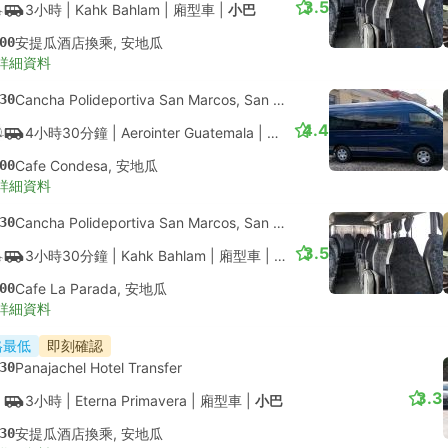
3.5
3小時
| Kahk Bahlam
|
廂型車
|
小巴
00
安提瓜酒店換乘, 安地瓜
詳細資料
30
Cancha Polideportiva San Marcos, San Marcos La Laguna
4.4
4小時30分鐘
| Aerointer Guatemala
|
廂型車
|
小巴
00
Cafe Condesa, 安地瓜
詳細資料
30
Cancha Polideportiva San Marcos, San Marcos La Laguna
3.5
3小時30分鐘
| Kahk Bahlam
|
廂型車
|
小巴
00
Cafe La Parada, 安地瓜
詳細資料
格最低
即刻確認
30
Panajachel Hotel Transfer
3.3
3小時
| Eterna Primavera
|
廂型車
|
小巴
30
安提瓜酒店換乘, 安地瓜