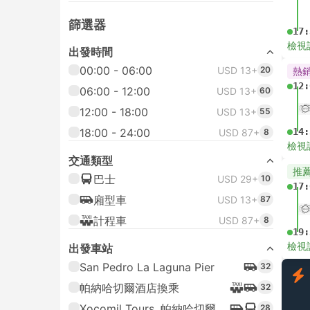
篩選器
17:
檢視
出發時間
00:00 - 06:00
USD 13+
20
熱
12:
06:00 - 12:00
USD 13+
60
12:00 - 18:00
USD 13+
55
18:00 - 24:00
14:
USD 87+
8
檢視
交通類型
推
巴士
USD 29+
10
17:
廂型車
USD 13+
87
計程車
USD 87+
8
19:
檢視
出發車站
San Pedro La Laguna Pier
32
帕納哈切爾酒店換乘
32
Xocomil Tours, 帕納哈切爾
28