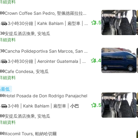
詳細資料
00
Crown Coffee San Pedro, 聖佩德羅拉拉古納
3.5
3小時30分鐘
| Kahk Bahlam
|
廂型車
|
小巴
30
安提瓜酒店換乘, 安地瓜
詳細資料
30
Cancha Polideportiva San Marcos, San Marcos La Laguna
4.4
3小時30分鐘
| Aerointer Guatemala
|
廂型車
|
小巴
00
Cafe Condesa, 安地瓜
詳細資料
格最低
00
Hotel Posada de Don Rodrigo Panajachel
3.5
3小時
| Kahk Bahlam
|
廂型車
|
小巴
00
安提瓜酒店換乘, 安地瓜
詳細資料
00
Xocomil Tours, 帕納哈切爾