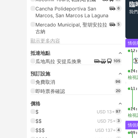
臨
Cancha Polideportiva San
6
我們
Marcos, San Marcos La Laguna
Mercado Municipal, 聖胡安拉拉
5
古納
顯示更多內容
情侶
12:
抵達地點
瓜地馬拉 安提瓜換乘
105
14:
預訂設施
檢視
免費取消
96
11:
即時票券確認
20
價格
14:
$
USD 13+
97
檢視
$$
USD 75+
3
情侶
$$$
USD 137+
4
09: