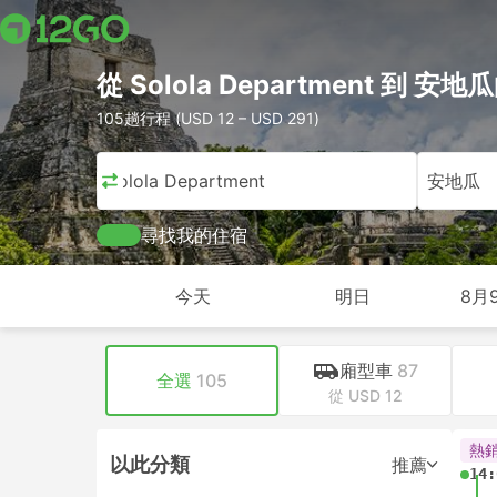
從 Solola Department 到 安
105趟行程 (USD 12 – USD 291)
Solola Department
安地瓜
尋找我的住宿
今天
明日
8月
廂型車
87
全選
105
從 USD 12
熱
以此分類
推薦
14: