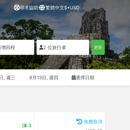
尋求協助
繁體中文
$•USD
新增回程
2 位旅行者
更新
日, 週三
8月13日, 週四
選擇日期
免費取消
4.3