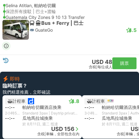
Selina Atitlan, 帕納哈切爾
保證所有接駁 | 巴士+渡輪
Guatemala City Zones 9 10 13 Transfer
Bus + Ferry | 巴士
4.5
GuateGo
USD 48
購票
含税
|
每位成人
即時
臨時訂票？
我們精選推薦，立即確認
4.8
計程車
計程車
--:--
帕納哈切爾酒店換乘
--:--
帕納哈切爾酒店換
2小時52分鐘
Standard 3pax | Daytrip private transfer with English speaking driver
3小時30分鐘
--:--
瓜地馬拉城換乘
--:--
瓜地馬拉城換乘
於 8月11日, 週二 抵達
於 8月11日, 週二 抵達
USD 156
US
含税
|
車輛，全部包含在內
含税
|
車輛，