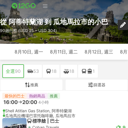
從 阿蒂特蘭湖 到 瓜地馬拉市的小巴
90趟行程 (USD 25 – USD 304)
8月10日, 週一
8月11日, 週二
8月12日, 週三
8月
全選
90
53
18
18
1
推薦
篩選器
最快的巴士
熱銷商品
推薦
16:00
20:00
4小時
Shell Atitlan Gas Station, 阿蒂特蘭湖
瓜地馬拉機場巴雷托咖啡廳, 瓜地馬拉市
標準艙 | 巴士
3.9
Coban Travels