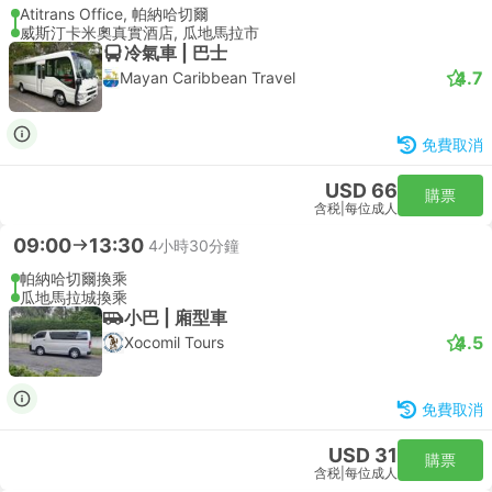
Atitrans Office, 帕納哈切爾
威斯汀卡米奧真實酒店, 瓜地馬拉市
冷氣車 | 巴士
4.7
Mayan Caribbean Travel
免費取消
USD 66
購票
含税
|
每位成人
09:00
13:30
4小時30分鐘
帕納哈切爾換乘
瓜地馬拉城換乘
小巴 | 廂型車
4.5
Xocomil Tours
免費取消
USD 31
購票
含税
|
每位成人