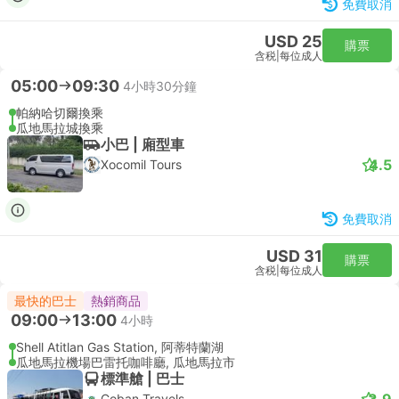
免費取消
USD 25
購票
含税
|
每位成人
05:00
09:30
4小時30分鐘
帕納哈切爾換乘
瓜地馬拉城換乘
小巴 | 廂型車
4.5
Xocomil Tours
免費取消
USD 31
購票
含税
|
每位成人
最快的巴士
熱銷商品
09:00
13:00
4小時
Shell Atitlan Gas Station, 阿蒂特蘭湖
瓜地馬拉機場巴雷托咖啡廳, 瓜地馬拉市
標準艙 | 巴士
3.9
Coban Travels