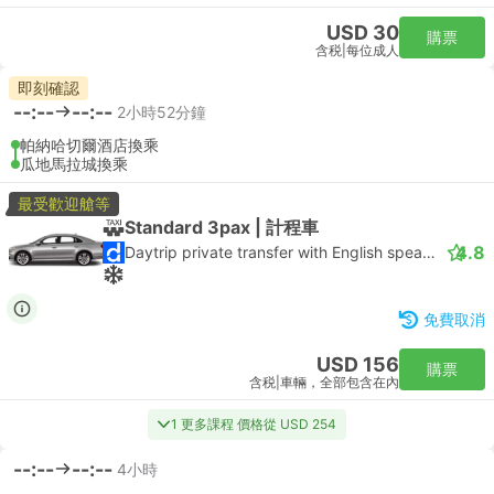
USD 30
購票
含税
|
每位成人
即刻確認
--:--
--:--
2小時52分鐘
帕納哈切爾酒店換乘
瓜地馬拉城換乘
最受歡迎艙等
Standard 3pax | 計程車
4.8
Daytrip private transfer with English speaking driver
免費取消
USD 156
購票
含税
|
車輛，全部包含在內
1 更多課程 價格從 USD 254
--:--
--:--
4小時