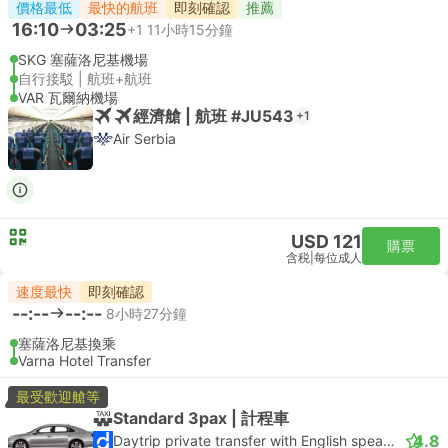
價格最低
最快的航班
即刻確認
推薦
16:10
03:25
+1
11小時15分鐘
SKG 塞薩洛尼基機場
自行接駁 | 航班+航班
VAR 瓦爾納機場
經濟艙 | 航班 #JU543
+1
Air Serbia
USD 121
購票
含税
|
每位成人
速度最快
即刻確認
--:--
--:--
8小時27分鐘
塞薩洛尼基換乘
Varna Hotel Transfer
最受歡迎艙等
Standard 3pax | 計程車
4.8
Daytrip private transfer with English speaking driver