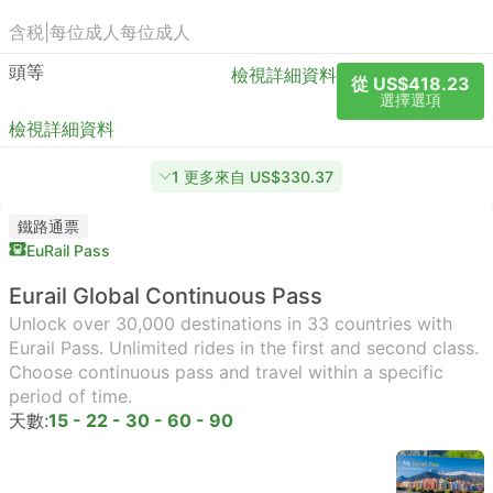
含税
|
每位成人
每位成人
頭等
檢視詳細資料
從 US$418.23
選擇選項
檢視詳細資料
1 更多來自 US$330.37
鐵路通票
EuRail Pass
Eurail Global Continuous Pass
Unlock over 30,000 destinations in 33 countries with
Eurail Pass. Unlimited rides in the first and second class.
Choose continuous pass and travel within a specific
period of time.
天數:
15 - 22 - 30 - 60 - 90