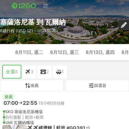
塞薩洛尼基 到 瓦爾納
6趟行程 (USD 121 – USD 1070)
8月11日, 週二
8月12日, 週三
8月13日, 週四
8月
全選
6
3
2
1
推薦
篩選器
推薦
07:00
22:55
15小時55分鐘
SKG 塞薩洛尼基機場
自行接駁 | 航班+航班
VAR 瓦爾納機場
經濟艙 | 航班 #GQ391
+1