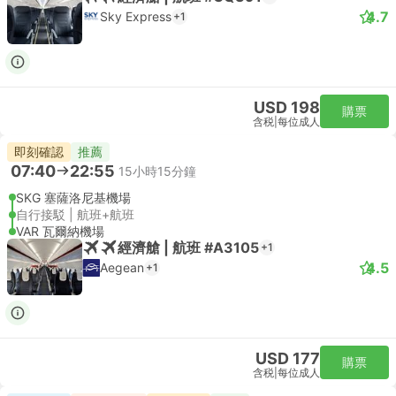
4.7
Sky Express
+1
USD 198
購票
含税
|
每位成人
即刻確認
推薦
07:40
22:55
15小時15分鐘
SKG 塞薩洛尼基機場
自行接駁 | 航班+航班
VAR 瓦爾納機場
經濟艙 | 航班 #A3105
+1
4.5
Aegean
+1
USD 177
購票
含税
|
每位成人