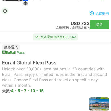
免費取消
USD 733
購票
含税
|
車輛，全部包含在內
2 更多課程 價格從 USD 950
鐵路通票
EuRail Pass
Eurail Global Flexi Pass
Unlock over 30,000+ destinations in 33 countries with
Eurail Pass. Enjoy unlimited rides in the first and second
class. Choose Flexi Pass and travel on specific day
within a month.
天數:
4 - 5 - 7 - 10 - 15