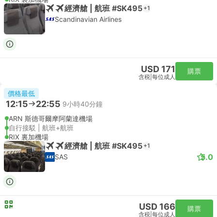
經濟艙 | 航班 #SK495
+1
Scandinavian Airlines
USD 171
購票
含税
|
每位成人
價格最低
12:15
22:55
9小時40分鐘
ARN 斯德哥爾摩阿蘭達機場
自行接駁 | 航班+航班
RIX 裏加機場
經濟艙 | 航班 #SK495
+1
5.0
SAS
USD 166
購票
含税
|
每位成人