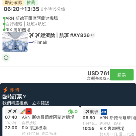
即刻確認
推薦
06:20
13:35
6小時15分鐘
ARN 斯德哥爾摩阿蘭達機場
自行接駁 | 航班+航班
RIX 裏加機場
經濟艙 | 航班 #AY826
+1
Finnair
USD 761
購票
含税
|
每位成人
即時
臨時訂票？
我們精選推薦，立即確認
5.0
航班
07:40
ARN 斯德哥爾摩阿蘭達機場
08:50
ARN 斯德哥爾摩
13小時20分鐘
自行接駁
1小時5分鐘
經濟艙 | SAS
22:00
RIX 裏加機場
10:55
RIX 裏加機場
於 8月11日, 週二 抵達
於 8月11日, 週二 抵達