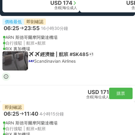
USD 174
US
含税
|
每位成人
含
價格最低
即刻確認
06:25
23:55
16小時30分鐘
ARN 斯德哥爾摩阿蘭達機場
自行接駁 | 航班+航班
RIX 裏加機場
經濟艙 | 航班 #SK485
+1
Scandinavian Airlines
USD 171
購票
含税
|
每位成人
即刻確認
06:25
11:40
4小時15分鐘
ARN 斯德哥爾摩阿蘭達機場
自行接駁 | 航班+航班
RIX 裏加機場