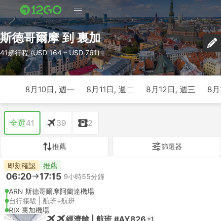
斯德哥爾摩 到 裏加
41趟行程 (USD 164 – USD 761)
8月10日, 週一
8月11日, 週二
8月12日, 週三
8月
全選
41
39
2
推薦
篩選器
即刻確認
推薦
06:20
17:15
9小時55分鐘
ARN 斯德哥爾摩阿蘭達機場
自行接駁 | 航班+航班
RIX 裏加機場
經濟艙 | 航班 #AY826
+1