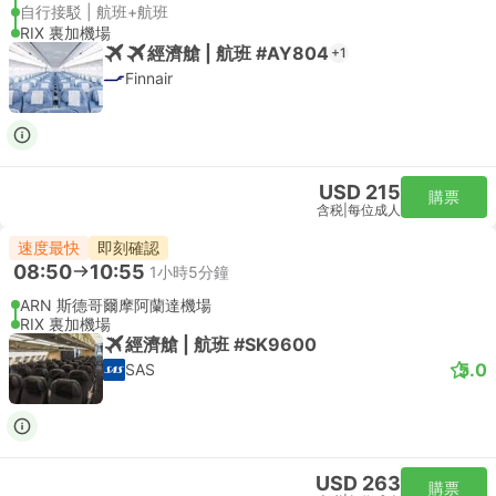
自行接駁 | 航班+航班
RIX 裏加機場
經濟艙 | 航班 #AY804
+1
Finnair
USD 215
購票
含税
|
每位成人
速度最快
即刻確認
08:50
10:55
1小時5分鐘
ARN 斯德哥爾摩阿蘭達機場
RIX 裏加機場
經濟艙 | 航班 #SK9600
5.0
SAS
USD 263
購票