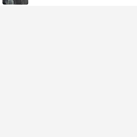
USD 362
購票
含税
|
每位成人
即刻確認
18:05
23:55
4小時50分鐘
ARN 斯德哥爾摩阿蘭達機場
自行接駁 | 航班+航班
RIX 裏加機場
經濟艙 | 航班 #DY843
+1
Norwegian
+1
USD 364
購票
含税
|
每位成人
速度最快
即刻確認
20:20
22:25
1小時5分鐘