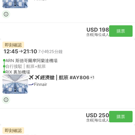
USD 198
購票
含税
|
每位成人
即刻確認
12:45
21:10
7小時25分鐘
ARN 斯德哥爾摩阿蘭達機場
自行接駁 | 航班+航班
RIX 裏加機場
經濟艙 | 航班 #AY806
+1
Finnair
USD 250
購票
含税
|
每位成人
即刻確認