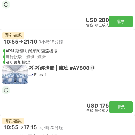
USD 280
購票
含税
|
每位成人
即刻確認
10:55
21:10
9小時15分鐘
ARN 斯德哥爾摩阿蘭達機場
自行接駁 | 航班+航班
RIX 裏加機場
經濟艙 | 航班 #AY808
+1
Finnair
USD 175
購票
含税
|
每位成人
即刻確認
10:55
17:15
5小時20分鐘