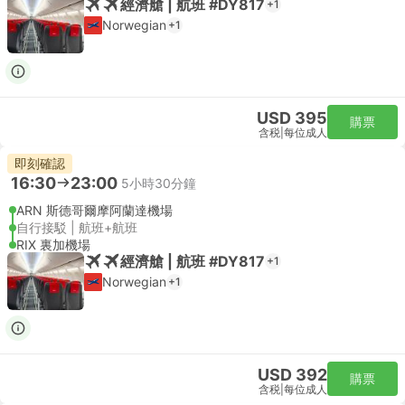
經濟艙 | 航班 #DY817
+1
Norwegian
+1
USD 395
購票
含税
|
每位成人
即刻確認
16:30
23:00
5小時30分鐘
ARN 斯德哥爾摩阿蘭達機場
自行接駁 | 航班+航班
RIX 裏加機場
經濟艙 | 航班 #DY817
+1
Norwegian
+1
USD 392
購票
含税
|
每位成人