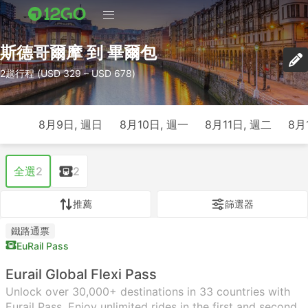
斯德哥爾摩 到 畢爾包
2趟行程 (USD 329 – USD 678)
8月9日, 週日
8月10日, 週一
8月11日, 週二
8月
全選
2
2
推薦
篩選器
鐵路通票
EuRail Pass
Eurail Global Flexi Pass
Unlock over 30,000+ destinations in 33 countries with
Eurail Pass. Enjoy unlimited rides in the first and second