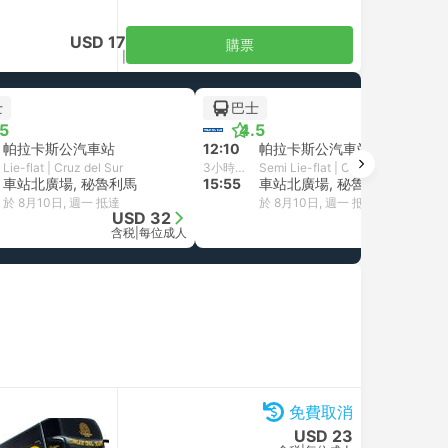
USD 17
購票
含税
|
每位成人
士
巴士
.5
4.5
帕拉卡斯公汽車站
12:10
帕拉卡斯公汽車站
Lie-flat | Cruz del Sur
3小時45分鐘
Semi Lie-flat | Cruz del Sur
車站北廣場, 秘魯利馬
15:55
車站北廣場, 秘魯利馬
於 8月10日, 週一 抵達
於 8月10日, 週一 抵達
USD 32
USD 26
含税
|
每位成人
含税
|
每位成人
免費取消
USD 23