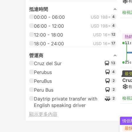
抵達時間
檢視
00:00 - 06:00
USD 198+
4
06:00 - 12:00
USD 198+
4
12:00 - 18:00
USD 16+
12
熱
11:
18:00 - 24:00
USD 16+
17
營運商
15:
Cruz del Sur
13
Perubus
4
最
Cru
PeruBus
2
Peru Bus
2
檢視
Daytrip private transfer with
2
English speaking driver
顯示更多內容
情侶
最