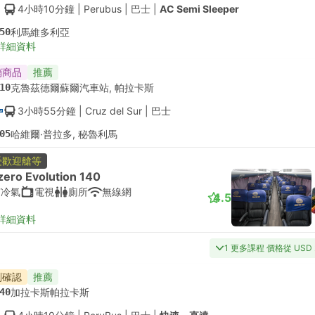
4小時10分鐘
| Perubus
|
巴士
|
AC Semi Sleeper
50
利馬維多利亞
詳細資料
銷商品
推薦
10
克魯茲德爾蘇爾汽車站, 帕拉卡斯
3小時55分鐘
| Cruz del Sur
|
巴士
05
哈維爾·普拉多, 秘魯利馬
受歡迎艙等
zero Evolution 140
有冷氣
電視
廁所
無線網
4.5
詳細資料
1 更多課程 價格從 USD 
刻確認
推薦
40
加拉卡斯帕拉卡斯