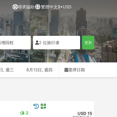
尋求協助
繁體中文
$•USD
新增回程
2 位旅行者
更新
日, 週三
8月13日, 週四
選擇日期
4.2
USD 15