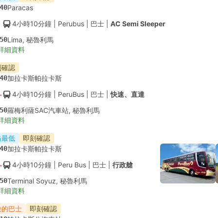
40
Paracas
4小時10分鐘
| Perubus
|
巴士
|
AC Semi Sleeper
50
Lima, 秘魯利馬
詳細資料
刻確認
40
加拉卡斯帕拉卡斯
4小時10分鐘
| PeruBus
|
巴士
|
快速、直達
50
羅梅利薩SAC汽車站, 秘魯利馬
詳細資料
格最低
即刻確認
40
加拉卡斯帕拉卡斯
4小時10分鐘
| Peru Bus
|
巴士
|
行政艙
50
Terminal Soyuz, 秘魯利馬
詳細資料
快的巴士
即刻確認