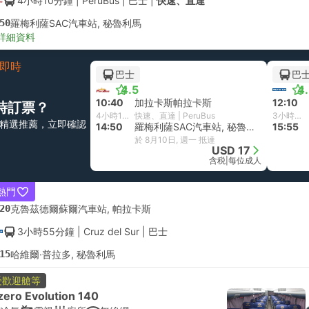
4小時10分鐘
| PeruBus
|
巴士
|
快速、直達
50
羅梅利薩SAC汽車站, 秘魯利馬
詳細資料
即時
巴士
巴
4.5
4
10:40
加拉卡斯帕拉卡斯
12:10
時訂票？
4小時10分鐘
快速、直達 | PeruBus
3小時45分鐘
精選推薦，立即確認
14:50
羅梅利薩SAC汽車站, 秘魯利馬
15:55
於 8月10日, 週一 抵達
USD 17
含税
|
每位成人
熱門
20
克魯茲德爾蘇爾汽車站, 帕拉卡斯
3小時55分鐘
| Cruz del Sur
|
巴士
15
哈維爾·普拉多, 秘魯利馬
受歡迎艙等
zero Evolution 140