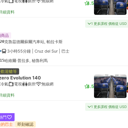
有冷氣
電視
廁所
無線網
4.5
詳細資料
1 更多課程 價格從 USD 
銷商品
20
克魯茲德爾蘇爾汽車站, 帕拉卡斯
3小時55分鐘
| Cruz del Sur
|
巴士
15
哈維爾·普拉多, 秘魯利馬
受歡迎艙等
zero Evolution 140
有冷氣
電視
廁所
無線網
4.5
詳細資料
1 更多課程 價格從 USD 
熱門
快的巴士
即刻確認