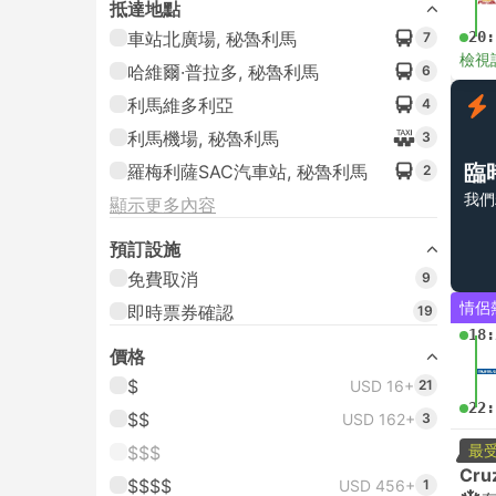
抵達地點
車站北廣場, 秘魯利馬
20:
7
檢視
哈維爾·普拉多, 秘魯利馬
6
利馬維多利亞
4
利馬機場, 秘魯利馬
3
臨
羅梅利薩SAC汽車站, 秘魯利馬
2
我們
顯示更多內容
預訂設施
免費取消
9
情侶
即時票券確認
19
18:
價格
$
USD 16+
21
22:
$$
USD 162+
3
最
$$$
Cru
$$$$
USD 456+
1