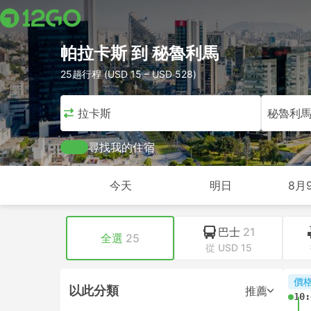
帕拉卡斯 到 秘魯利馬
25趟行程 (USD 15 – USD 528)
帕拉卡斯
秘魯利
尋找我的住宿
今天
明日
8月
巴士
21
全選
25
從 USD 15
價
以此分類
推薦
10: