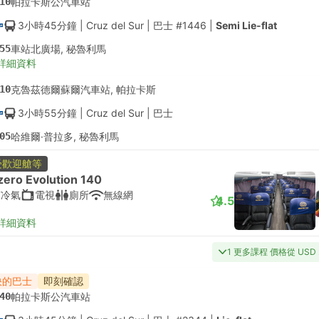
10
帕拉卡斯公汽車站
3小時45分鐘
| Cruz del Sur
|
巴士 #1446
|
Semi Lie-flat
55
車站北廣場, 秘魯利馬
詳細資料
10
克魯茲德爾蘇爾汽車站, 帕拉卡斯
3小時55分鐘
| Cruz del Sur
|
巴士
05
哈維爾·普拉多, 秘魯利馬
受歡迎艙等
zero Evolution 140
有冷氣
電視
廁所
無線網
4.5
詳細資料
1 更多課程 價格從 USD 
快的巴士
即刻確認
40
帕拉卡斯公汽車站