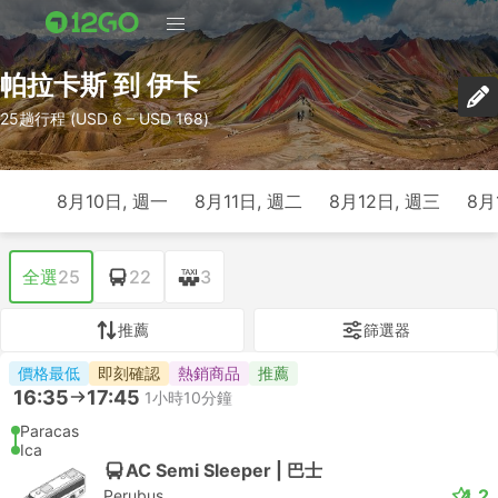
帕拉卡斯 到 伊卡
25趟行程 (USD 6 – USD 168)
8月10日, 週一
8月11日, 週二
8月12日, 週三
8月
全選
25
22
3
推薦
篩選器
價格最低
即刻確認
熱銷商品
推薦
16:35
17:45
1小時10分鐘
Paracas
Ica
AC Semi Sleeper | 巴士
4.2
Perubus