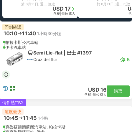
於 8月11日, 週二 抵達
於 8月11日, 週二 抵達
USD 17
U
含税
|
每位成人
含
即刻確認
10:10
11:40
1小時30分鐘
帕拉卡斯公汽車站
伊卡汽車站
Semi Lie-flat | 巴士 #1397
4.5
Cruz del Sur
USD 16
購票
含税
|
每位成人
情侶熱門
速度最快
10:45
11:45
1小時
克魯茲德爾蘇爾汽車站, 帕拉卡斯
南克魯斯碼車站, 伊卡