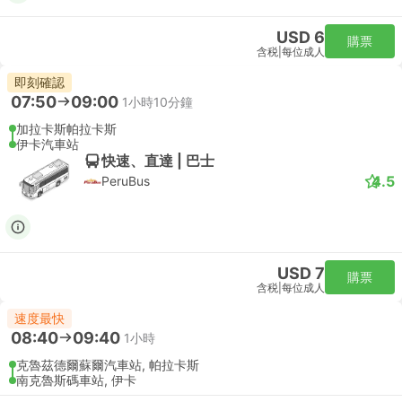
USD 6
購票
含税
|
每位成人
即刻確認
07:50
09:00
1小時10分鐘
加拉卡斯帕拉卡斯
伊卡汽車站
快速、直達 | 巴士
4.5
PeruBus
USD 7
購票
含税
|
每位成人
速度最快
08:40
09:40
1小時
克魯茲德爾蘇爾汽車站, 帕拉卡斯
南克魯斯碼車站, 伊卡