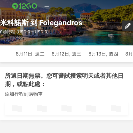
米科諾斯 到 Folegandros
0趟行程 (USD 0 – USD 0)
8月11日, 週二
8月12日, 週三
8月13日, 週四
8月
所選日期無票。您可嘗試搜索明天或者其他日
期，或點此處：
添加行程到購物車