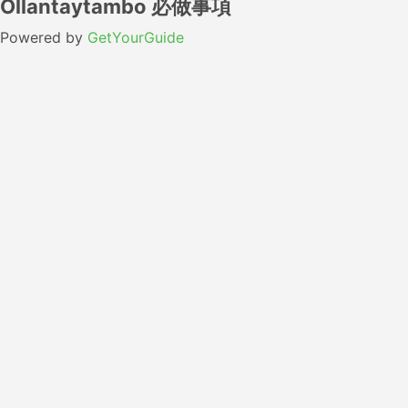
Ollantaytambo 必做事項
Powered by
GetYourGuide