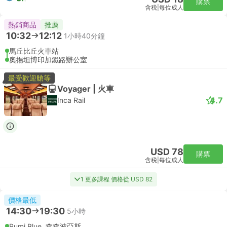
購票
含税
|
每位成人
熱銷商品
推薦
10:32
12:12
1小時40分鐘
馬丘比丘火車站
奧揚坦博印加鐵路辦公室
最受歡迎艙等
Voyager | 火車
4.7
Inca Rail
USD 78
購票
含税
|
每位成人
1 更多課程 價格從 USD 82
價格最低
14:30
19:30
5小時
Rumi Blue, 查查波亞斯