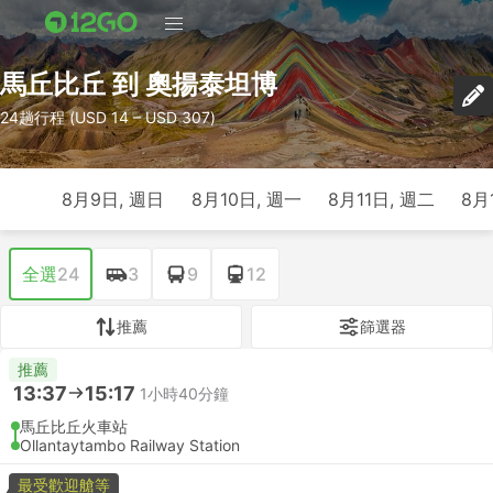
馬丘比丘 到 奧揚泰坦博
24趟行程 (USD 14 – USD 307)
8月9日, 週日
8月10日, 週一
8月11日, 週二
8月
全選
24
3
9
12
推薦
篩選器
推薦
13:37
15:17
1小時40分鐘
馬丘比丘火車站
Ollantaytambo Railway Station
最受歡迎艙等