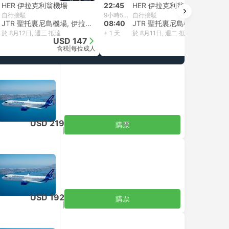
HER 伊拉克利翁機場
22:45
HER 伊拉克利翁機場
自行接駁
9小時55分鐘
自行接駁
JTR 聖托裏尼島機場, 伊拉克利翁
08:40
JTR 聖托裏尼島機場, 伊拉克利翁
於 8月12日, 週三 抵達
+ 1 天
於 8月11日, 週二 抵達
USD 147
USD 159
含税
|
每位成人
含税
|
每位成人
USD 219
購票
含税
|
每位成人
USD 192
購票
含税
|
每位成人