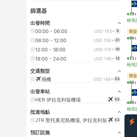
篩選器
18:
檢視
出發時間
00:00 - 06:00
USD 193+
5
即
06:
06:00 - 12:00
USD 156+
31
12:00 - 18:00
USD 179+
10
18:00 - 24:00
11:
USD 148+
12
檢視
交通類型
即
飛機
USD 148+
53
06:
出發車站
HER 伊拉克利翁機場
53
08:
檢視
抵達地點
JTR 聖托裏尼島機場, 伊拉克利翁
53
預訂設施