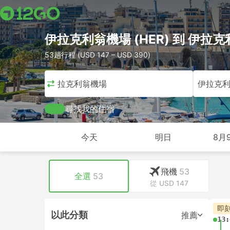
伊拉克利翁機場 (HER) 到 伊拉克利
53趟行程 (USD 147 – USD 390)
伊拉克利翁機場
伊拉克
尋找我的住宿
今天
明日
8月
飛機
53
全選
53
從 USD 147
即
以此分類
推薦
13: