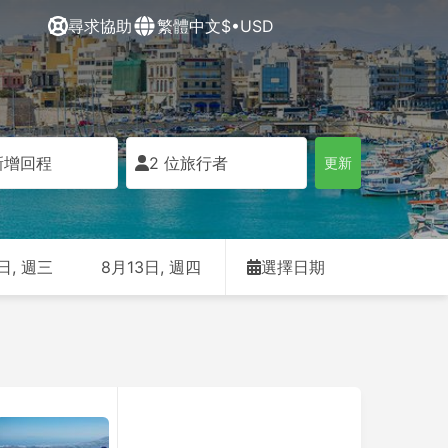
尋求協助
繁體中文
$•USD
新增回程
2 位旅行者
更新
日, 週三
8月13日, 週四
選擇日期