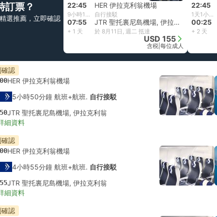
時訂票？
22:45
HER 伊拉克利翁機場
22:45
9小時10分鐘
自行接駁
1天1小時40分鐘
精選推薦，立即確認
07:55
JTR 聖托裏尼島機場, 伊拉克利翁
00:25
+ 1 天
於 8月11日, 週二 抵達
+ 2 天
USD 155
含税
|
每位成人
刻確認
00
HER 伊拉克利翁機場
5小時50分鐘 航班+航班.
自行接駁
50
JTR 聖托裏尼島機場, 伊拉克利翁
詳細資料
刻確認
00
HER 伊拉克利翁機場
4小時55分鐘 航班+航班.
自行接駁
55
JTR 聖托裏尼島機場, 伊拉克利翁
詳細資料
刻確認