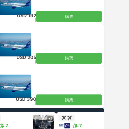
USD 192
購票
含税
|
每位成人
USD 205
購票
含税
|
每位成人
USD 390
購票
含税
|
每位成人
+1
+1
4.7
4.7