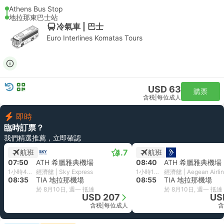
Athens Bus Stop
地拉那東巴士站
冷氣車 | 巴士
Euro Interlines Komatas Tours
USD 63
購票
含税
|
每位成人
即時
臨時訂票？
我們精選推薦，立即確認
4.7
航班
航班
07:50
ATH 希臘雅典機場
08:40
ATH 希臘雅典機場
1小時45分鐘
經濟艙 | Sky Express
1小時15分鐘
經濟艙 | Aegean Airli
08:35
TIA 地拉那機場
08:55
TIA 地拉那機場
於 8月10日, 週一 抵達
於 8月10日, 週一 抵達
USD 207
US
含税
|
每位成人
含