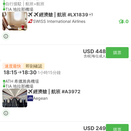
自行接駁 | 航班+航班
TIA 地拉那機場
經濟艙 | 航班 #LX1839
+1
4.0
SWISS International Airlines
USD 448
購票
含税
|
每位成人
速度最快
即刻確認
18:15
18:30
1小時15分鐘
ATH 希臘雅典機場
TIA 地拉那機場
經濟艙 | 航班 #A3972
Aegean
USD 249
購票