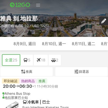
雅典 到 地拉那
25趟行程 (USD 50 – USD 1225)
8月9日, 週日
8月10日, 週一
8月11日, 週二
8月
全選
25
5
18
2
推薦
篩選器
即刻確認
熱銷商品
推薦
20:00
06:30
+1
11小時30分鐘
Athens Bus Stop
地拉那東巴士站
冷氣車 | 巴士
Euro Interlines Komatas Tours