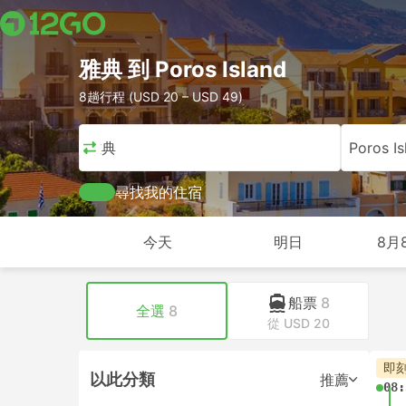
雅典 到 Poros Island
8趟行程 (USD 20 – USD 49)
雅典
Poros Is
尋找我的住宿
今天
明日
8月
船票
8
全選
8
從 USD 20
即
以此分類
推薦
08: