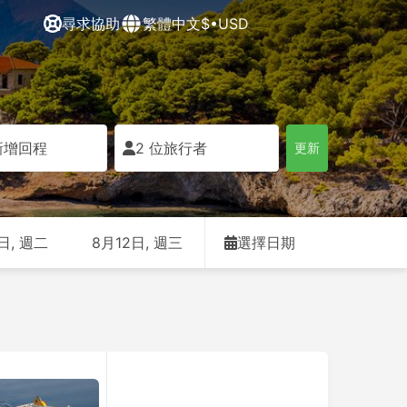
尋求協助
繁體中文
$•USD
新增回程
2 位旅行者
更新
日, 週二
8月12日, 週三
選擇日期