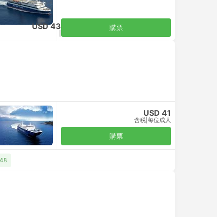
定
USD 43
購票
含税
|
每位成人
USD 41
含税
|
每位成人
購票
48