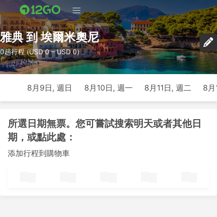
雅典 到 埃爾米奧尼
0趟行程 (USD 0 – USD 0)
8月9日, 週日
8月10日, 週一
8月11日, 週二
8月
所選日期無票。您可嘗試搜索明天或者其他日
期，或點此處：
添加行程到購物車