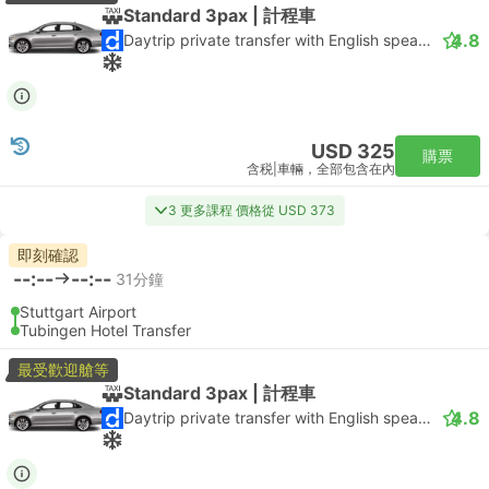
Standard 3pax | 計程車
4.8
Daytrip private transfer with English speaking driver
USD 325
購票
含税
|
車輛，全部包含在內
3 更多課程 價格從 USD 373
即刻確認
--:--
--:--
31分鐘
Stuttgart Airport
Tubingen Hotel Transfer
最受歡迎艙等
Standard 3pax | 計程車
4.8
Daytrip private transfer with English speaking driver