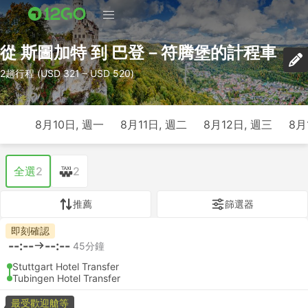
從 斯圖加特 到 巴登－符腾堡的計程車
2趟行程 (USD 321 – USD 520)
8月10日, 週一
8月11日, 週二
8月12日, 週三
8月
全選
2
2
推薦
篩選器
即刻確認
--:--
--:--
45分鐘
Stuttgart Hotel Transfer
Tubingen Hotel Transfer
最受歡迎艙等