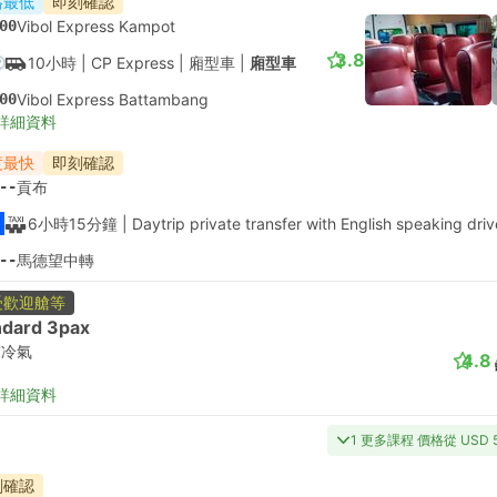
格最低
即刻確認
00
Vibol Express Kampot
3.8
10小時
| CP Express
|
廂型車
|
廂型車
00
Vibol Express Battambang
詳細資料
度最快
即刻確認
--
貢布
6小時15分鐘
| Daytrip private transfer with English speaking driv
--
馬德望中轉
受歡迎艙等
ndard 3pax
有冷氣
4.8
詳細資料
1 更多課程 價格從 USD 5
刻確認