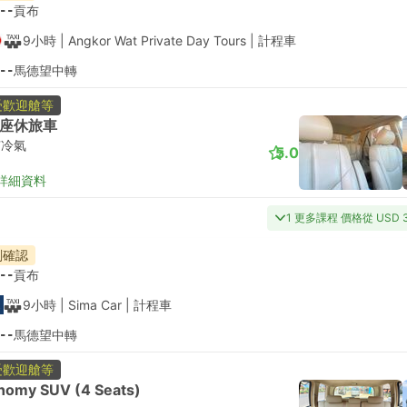
--
貢布
9小時
| Angkor Wat Private Day Tours
|
計程車
--
馬德望中轉
受歡迎艙等
座休旅車
有冷氣
5.0
詳細資料
1 更多課程 價格從 USD 
刻確認
--
貢布
9小時
| Sima Car
|
計程車
--
馬德望中轉
受歡迎艙等
nomy SUV (4 Seats)