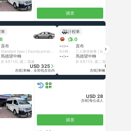
購票
程車
計程車
+1
.8
5.0
貢布
--:--
貢布
Standard 3pax | Daytrip private transfer with English speaking driver
9小時
三人座休旅車 | Angkor Wat Private Day Tours
馬德望中轉
--:--
馬德望中轉
於 8月11日, 週二 抵達
於 8月11日, 週二 抵達
USD 325
USD 245
含税
|
車輛，全部包含在內
含税
|
車輛，全部包含在內
USD 28
含税
|
每位成人
購票