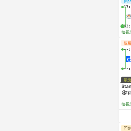
價
17:
03:
+1
檢視
速
--:
--:
最
Sta
檢視
即