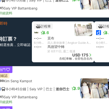
8小時15分鐘
| Saly VIP
|
巴士
|
迷你巴士
45
Saly VIP Battambang
詳細資料
即時
計程車
計
+1
4.6
4
時訂票？
--:--
貢布
--:--
6小時30分鐘
四人座休旅車 | Angkor Guide Adventure
6小時15分鐘
精選推薦，立即確認
--:--
馬德望中轉
--:--
於 8月11日, 週二 抵達
USD 175
含税
|
車輛，全部包含在內
熱門
刻確認
00
Kim Seng Kampot
3.9
8小時45分鐘
| Saly VIP
|
巴士
|
迷你巴士
45
Saly VIP Battambang
詳細資料