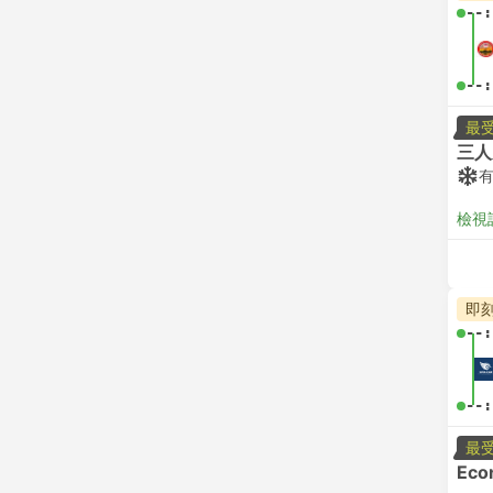
--:
--:
最
三人
檢視
即
--:
--:
最
Eco