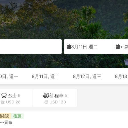
8月11日 週二
+ 
0日, 週一
8月11日, 週二
8月12日, 週三
8月13
巴士
9
計程車
5
從 USD 28
從 USD 120
刻確認
推薦
--
貢布