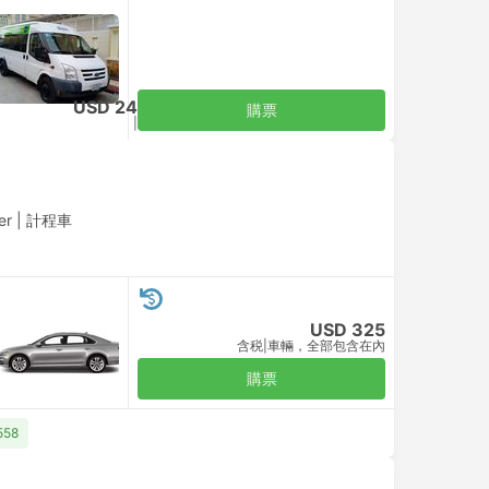
USD 24
購票
含税
|
每位成人
er
|
計程車
USD 325
含税
|
車輛，全部包含在內
購票
58