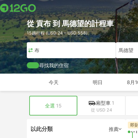
從 貢布 到 馬德望的計程車
15趟行程 (USD 24 – USD 558)
貢布
馬德望
尋找我的住宿
今天
明日
8月1
廂型車
1
全選
15
從 USD 24
即
以此分類
推薦
--: