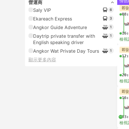
情侶
營運商
即
Saly VIP
6
08:
Ekareach Express
3
Angkor Guide Adventure
1
16:
Daytrip private transfer with
1
檢視
English speaking driver
即
Angkor Wat Private Day Tours
1
12:
顯示更多內容
20:
檢視
即
16:
03:
+1
檢視