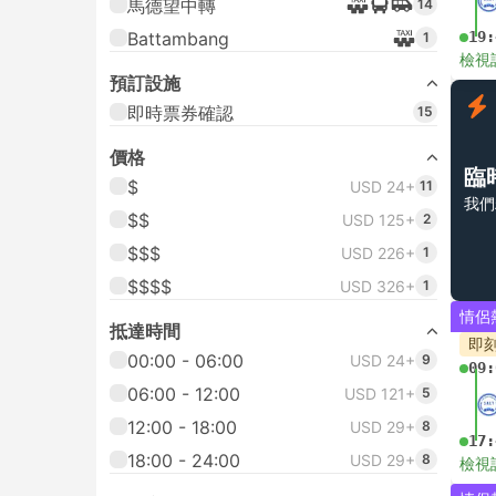
馬德望中轉
14
Battambang
19:
1
檢視
預訂設施
即時票券確認
15
價格
臨
$
USD 24+
11
我們
$$
USD 125+
2
$$$
USD 226+
1
$$$$
USD 326+
1
情侶
抵達時間
即
00:00 - 06:00
USD 24+
9
09:
06:00 - 12:00
USD 121+
5
12:00 - 18:00
USD 29+
8
17:
18:00 - 24:00
USD 29+
8
檢視