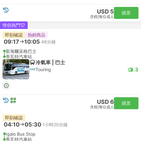
USD 5
購票
含税
|
每位成人
情侶熱門
即刻確認
熱銷商品
09:17
10:05
48分鐘
新海爾采格巴士
蒂瓦特汽車站
冷氣車 | 巴士
4.3
Touring
USD 6
購票
含税
|
每位成人
即刻確認
04:10
05:30
1小時20分鐘
Igalo Bus Stop
蒂瓦特汽車站