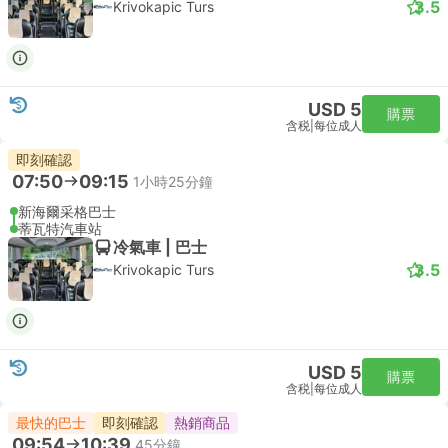
3.5
Krivokapic Turs
USD 5
購票
含税
|
每位成人
即刻確認
07:50
09:15
1小時25分鐘
新海爾采格巴士
蒂瓦特汽車站
冷氣車 | 巴士
3.5
Krivokapic Turs
USD 5
購票
含税
|
每位成人
最快的巴士
即刻確認
熱銷商品
09:54
10:39
45分鐘