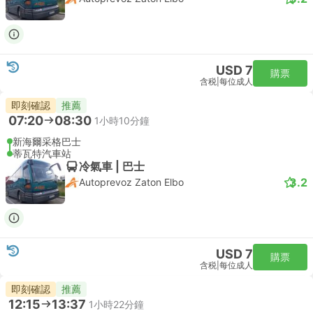
USD 7
購票
含税
|
每位成人
即刻確認
推薦
07:20
08:30
1小時10分鐘
新海爾采格巴士
蒂瓦特汽車站
冷氣車 | 巴士
3.2
Autoprevoz Zaton Elbo
USD 7
購票
含税
|
每位成人
即刻確認
推薦
12:15
13:37
1小時22分鐘