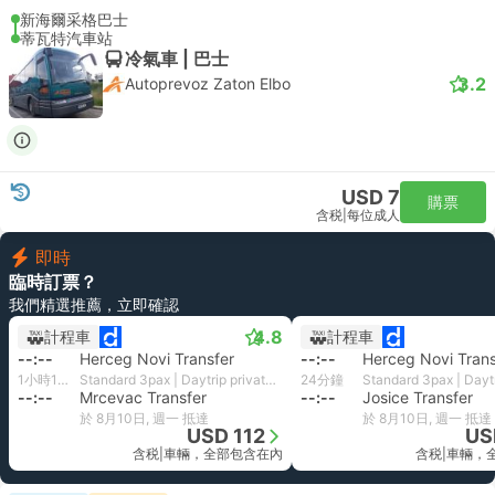
新海爾采格巴士
蒂瓦特汽車站
冷氣車 | 巴士
3.2
Autoprevoz Zaton Elbo
USD 7
購票
含税
|
每位成人
即時
臨時訂票？
我們精選推薦，立即確認
4.8
計程車
計程車
--:--
Herceg Novi Transfer
--:--
Herceg Novi Trans
1小時11分鐘
Standard 3pax | Daytrip private transfer with English speaking driver
24分鐘
--:--
Mrcevac Transfer
--:--
Josice Transfer
於 8月10日, 週一 抵達
於 8月10日, 週一 抵達
USD 112
US
含税
|
車輛，全部包含在內
含税
|
車輛，