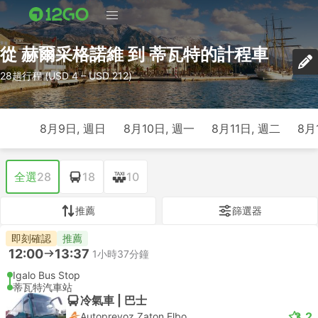
從 赫爾采格諾維 到 蒂瓦特的計程車
28趟行程 (USD 4 – USD 212)
8月9日, 週日
8月10日, 週一
8月11日, 週二
8月
全選
28
18
10
推薦
篩選器
即刻確認
推薦
12:00
13:37
1小時37分鐘
Igalo Bus Stop
蒂瓦特汽車站
冷氣車 | 巴士
3.2
Autoprevoz Zaton Elbo