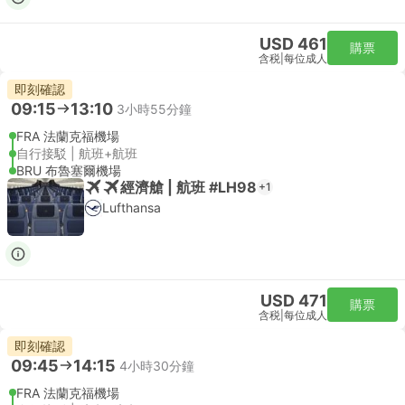
USD 461
購票
含税
|
每位成人
即刻確認
09:15
13:10
3小時55分鐘
FRA 法蘭克福機場
自行接駁 | 航班+航班
BRU 布魯塞爾機場
經濟艙 | 航班 #LH98
+1
Lufthansa
USD 471
購票
含税
|
每位成人
即刻確認
09:45
14:15
4小時30分鐘
FRA 法蘭克福機場