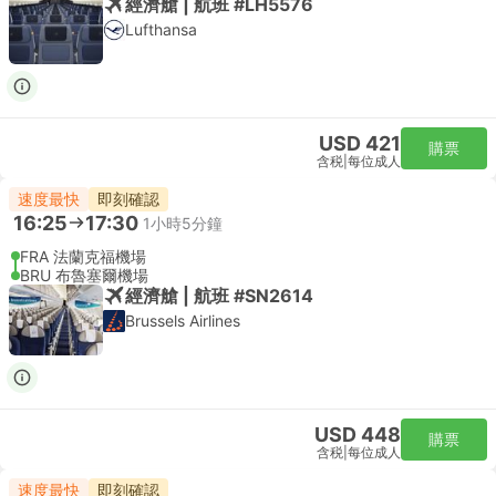
經濟艙 | 航班 #LH5576
Lufthansa
USD 421
購票
含税
|
每位成人
速度最快
即刻確認
16:25
17:30
1小時5分鐘
FRA 法蘭克福機場
BRU 布魯塞爾機場
經濟艙 | 航班 #SN2614
Brussels Airlines
USD 448
購票
含税
|
每位成人
速度最快
即刻確認