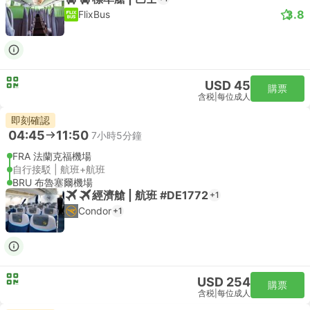
3.8
FlixBus
USD 45
購票
含税
|
每位成人
即刻確認
04:45
11:50
7小時5分鐘
FRA 法蘭克福機場
自行接駁 | 航班+航班
BRU 布魯塞爾機場
經濟艙 | 航班 #DE1772
+1
Condor
+1
USD 254
購票
含税
|
每位成人