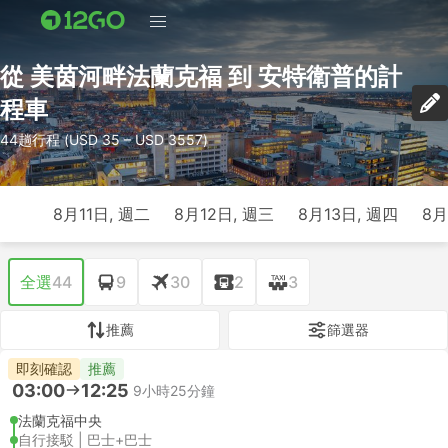
從 美茵河畔法蘭克福 到 安特衛普的計
程車
44趟行程 (USD 35 – USD 3557)
8月11日, 週二
8月12日, 週三
8月13日, 週四
8月
全選
44
9
30
2
3
推薦
篩選器
即刻確認
推薦
03:00
12:25
9小時25分鐘
法蘭克福中央
自行接駁 | 巴士+巴士