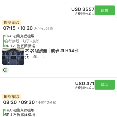
USD 3557
購票
含税
|
每位成人
即刻確認
07:15
10:20
3小時5分鐘
FRA 法蘭克福機場
自行接駁 | 航班+航班
BRU 布魯塞爾機場
經濟艙 | 航班 #LH94
+1
Lufthansa
USD 471
購票
含税
|
每位成人
即刻確認
08:20
09:30
1小時10分鐘
FRA 法蘭克福機場
BRU 布魯塞爾機場