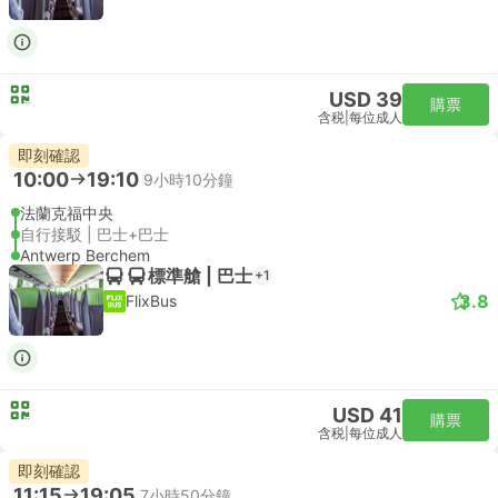
USD 39
購票
含税
|
每位成人
即刻確認
10:00
19:10
9小時10分鐘
法蘭克福中央
自行接駁 | 巴士+巴士
Antwerp Berchem
標準艙 | 巴士
+1
3.8
FlixBus
USD 41
購票
含税
|
每位成人
即刻確認
11:15
19:05
7小時50分鐘