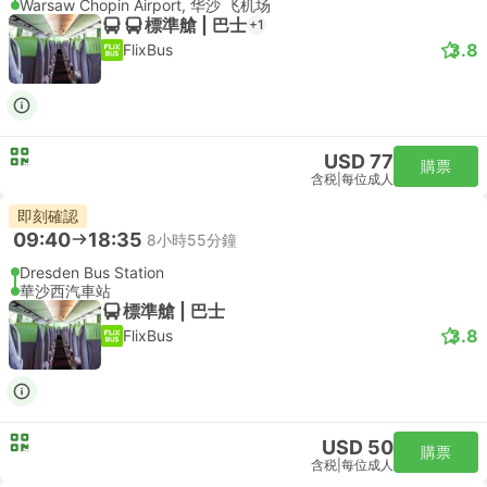
Warsaw Chopin Airport, 华沙 飞机场
標準艙 | 巴士
+1
3.8
FlixBus
USD 77
購票
含税
|
每位成人
即刻確認
09:40
18:35
8小時55分鐘
Dresden Bus Station
華沙西汽車站
標準艙 | 巴士
3.8
FlixBus
USD 50
購票
含税
|
每位成人