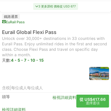
3 更多課程 價格從 USD 677
鐵路通票
EuRail Pass
Eurail Global Flexi Pass
Unlock over 30,000+ destinations in 33 countries with
Eurail Pass. Enjoy unlimited rides in the first and second
class. Choose Flexi Pass and travel on specific day
within a month.
天數:
4 - 5 - 7 - 10 - 15
含税
|
每位成人
每位成人
頭等
檢視詳細資料
從 US$417.66
選擇選項
檢視詳細資料