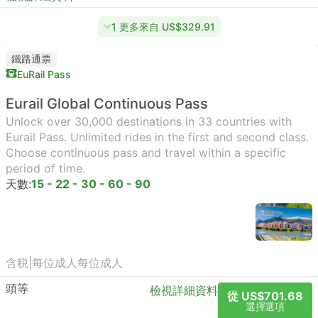
1 更多來自 US$329.91
鐵路通票
EuRail Pass
Eurail Global Continuous Pass
Unlock over 30,000 destinations in 33 countries with
Eurail Pass. Unlimited rides in the first and second class.
Choose continuous pass and travel within a specific
period of time.
天數:
15 - 22 - 30 - 60 - 90
含税
|
每位成人
每位成人
頭等
檢視詳細資料
從 US$701.68
選擇選項