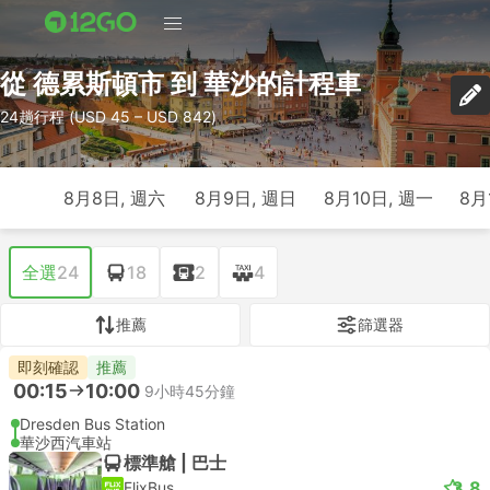
從 德累斯頓市 到 華沙的計程車
24趟行程 (USD 45 – USD 842)
8月8日, 週六
8月9日, 週日
8月10日, 週一
8月
全選
24
18
2
4
推薦
篩選器
即刻確認
推薦
00:15
10:00
9小時45分鐘
Dresden Bus Station
華沙西汽車站
標準艙 | 巴士
3.8
FlixBus