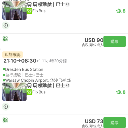
標準艙 | 巴士
+1
3.8
FlixBus
USD 90
購票
含税
|
每位成人
即刻確認
21:10
08:30
+1
11小時20分鐘
Dresden Bus Station
自行接駁 | 巴士+巴士
Warsaw Chopin Airport, 华沙 飞机场
標準艙 | 巴士
+1
3.8
FlixBus
USD 73
購票
含税
|
每位成人