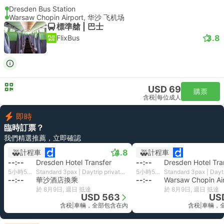
Dresden Bus Station
Warsaw Chopin Airport, 华沙 飞机场
標準艙 | 巴士
3.8
FlixBus
USD 69
購票
含税
|
每位成人
即時
臨時訂票？
我們精選推薦，立即確認
4.8
計程車
計程車
--:--
Dresden Hotel Transfer
--:--
Dresden Hotel Tra
5小時55分鐘
Standard 3pax | Daytrip private transfer with English speaking driver
5小時55分鐘
--:--
華沙酒店換乘
--:--
Warsaw Chopin Ai
於 8月9日, 週日 抵達
於 8月9日, 週日 抵達
USD 563
US
含税
|
車輛，全部包含在內
含税
|
車輛，