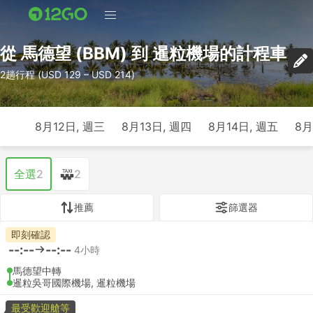
從 馬德望 (BBM) 到 暹粒機場的計程車
2趟行程 (USD 129 – USD 214)
8月12日, 週三
8月13日, 週四
8月14日, 週五
8月
全選
2
2
推薦
篩選器
即刻確認
--:--
--:--
4小時
馬德望中轉
暹粒吳哥國際機場, 暹粒機場
最受歡迎艙等