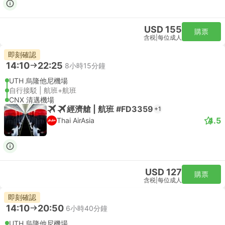
USD 155
購票
含税
|
每位成人
即刻確認
14:10
22:25
8小時15分鐘
UTH 烏隆他尼機場
自行接駁 | 航班+航班
CNX 清邁機場
經濟艙 | 航班 #FD3359
+1
4.5
Thai AirAsia
USD 127
購票
含税
|
每位成人
即刻確認
14:10
20:50
6小時40分鐘
UTH 烏隆他尼機場