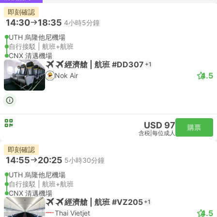
即刻確認
14:30
18:35
4小時5分鐘
UTH 烏隆他尼機場
自行接駁 | 航班+航班
CNX 清邁機場
經濟艙 | 航班 #DD307
+1
4.5
Nok Air
USD 97
購票
含税
|
每位成人
即刻確認
14:55
20:25
5小時30分鐘
UTH 烏隆他尼機場
自行接駁 | 航班+航班
CNX 清邁機場
經濟艙 | 航班 #VZ205
+1
4.5
Thai Vietjet