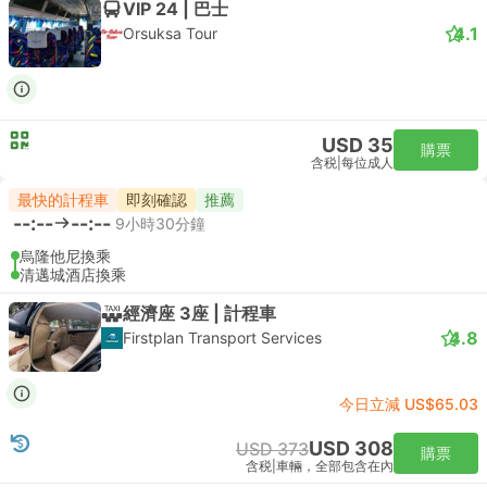
VIP 24 | 巴士
4.1
Orsuksa Tour
USD 35
購票
含税
|
每位成人
最快的計程車
即刻確認
推薦
--:--
--:--
9小時30分鐘
烏隆他尼換乘
清邁城酒店換乘
經濟座 3座 | 計程車
4.8
Firstplan Transport Services
今日立減 US$65.03
USD 308
USD 373
購票
含税
|
車輛，全部包含在內