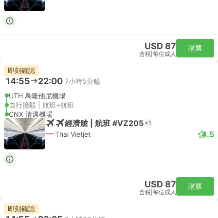
USD 87
購票
含税
|
每位成人
即刻確認
14:55
22:00
7小時5分鐘
UTH 烏隆他尼機場
自行接駁 | 航班+航班
CNX 清邁機場
經濟艙 | 航班 #VZ205
+1
4.5
Thai Vietjet
USD 87
購票
含税
|
每位成人
即刻確認