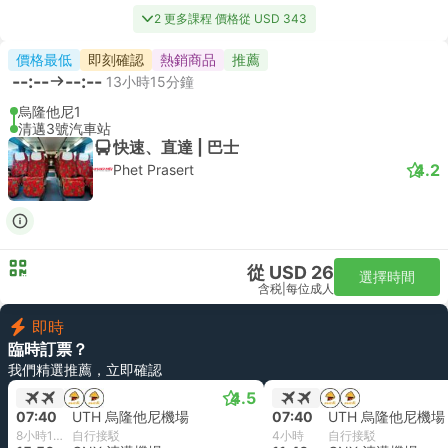
2 更多課程 價格從 USD 343
價格最低
即刻確認
熱銷商品
推薦
--:--
--:--
13小時15分鐘
烏隆他尼1
清邁3號汽車站
快速、直達 | 巴士
4.2
Phet Prasert
從 USD 26
選擇時間
含税
|
每位成人
即時
臨時訂票？
我們精選推薦，立即確認
4.5
07:40
UTH 烏隆他尼機場
07:40
UTH 烏隆他尼機場
8小時10分鐘
自行接駁
4小時
自行接駁