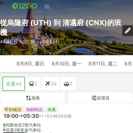
從烏隆府 (UTH) 到 清邁府 (CNX)的班
機
44趟行程 (USD 26 – USD 534)
8月9日, 週日
8月10日, 週一
8月11日, 週二
8月
全選
44
2
39
3
推薦
篩選器
即刻確認
熱銷商品
推薦
19:00
05:30
+1
10小時30分鐘
烏隆他尼2號汽車站
清邁2號長途汽車站