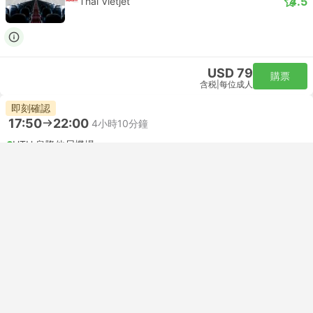
4.5
Thai Vietjet
USD 79
購票
含税
|
每位成人
即刻確認
17:50
22:00
4小時10分鐘
UTH 烏隆他尼機場
自行接駁 | 航班+航班
CNX 清邁機場
經濟艙 | 航班 #VZ203
+1
4.5
Thai Vietjet
USD 87
購票
含税
|
每位成人
即刻確認