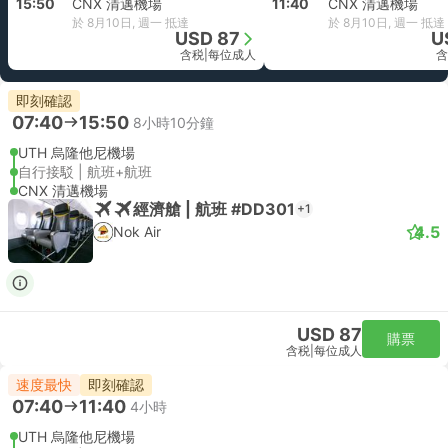
15:50
CNX 清邁機場
11:40
CNX 清邁機場
於 8月10日, 週一 抵達
於 8月10日, 週一 抵達
USD 87
U
含税
|
每位成人
含
即刻確認
07:40
15:50
8小時10分鐘
UTH 烏隆他尼機場
自行接駁 | 航班+航班
CNX 清邁機場
經濟艙 | 航班 #DD301
+1
4.5
Nok Air
USD 87
購票
含税
|
每位成人
速度最快
即刻確認
07:40
11:40
4小時
UTH 烏隆他尼機場