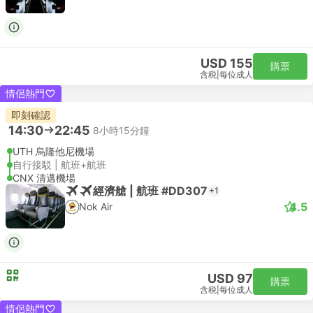
USD 155
購票
含税
|
每位成人
情侶熱門
即刻確認
14:30
22:45
8小時15分鐘
UTH 烏隆他尼機場
自行接駁 | 航班+航班
CNX 清邁機場
經濟艙 | 航班 #DD307
+1
4.5
Nok Air
USD 97
購票
含税
|
每位成人
情侶熱門