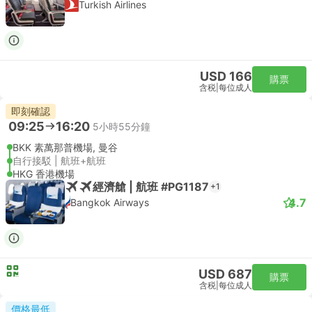
Turkish Airlines
USD 166
購票
含税
|
每位成人
即刻確認
09:25
16:20
5小時55分鐘
BKK 素萬那普機場, 曼谷
自行接駁 | 航班+航班
HKG 香港機場
經濟艙 | 航班 #PG1187
+1
4.7
Bangkok Airways
USD 687
購票
含税
|
每位成人
價格最低