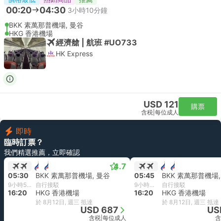
00:20
04:30
3小時10分鐘
BKK 素萬那普機場, 曼谷
HKG 香港機場
經濟艙 | 航班 #UO733
HK Express
USD 121
購票
含税
|
每位成人
即時
臨時訂票？
我們精選推薦，立即確認
4.7
05:30
BKK 素萬那普機場, 曼谷
05:45
BKK 素萬那普機場,
9小時50分鐘
自行接駁
9小時35分鐘
自行接駁
16:20
HKG 香港機場
16:20
HKG 香港機場
於 8月12日, 週三 抵達
於 8月12日, 週三 抵達
USD 687
US
含税
|
每位成人
含