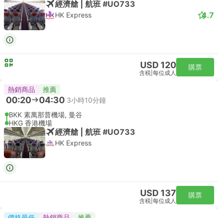
經濟艙 | 航班 #UO733
4.7
HK Express
USD 120
購票
含税
|
每位成人
熱銷商品
推薦
00:20
04:30
3小時10分鐘
BKK 素萬那普機場, 曼谷
HKG 香港機場
經濟艙 | 航班 #UO733
HK Express
USD 137
購票
含税
|
每位成人
價格最低
熱銷商品
推薦