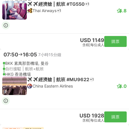
經濟艙 | 航班 #TG550
+1
4.8
Thai Airways
+1
USD 1149
購票
含税
|
每位成人
07:50
16:05
7小時15分鐘
BKK 素萬那普機場, 曼谷
自行接駁 | 航班+航班
HKG 香港機場
經濟艙 | 航班 #MU9622
+1
4.0
China Eastern Airlines
USD 1928
購票
含税
|
每位成人