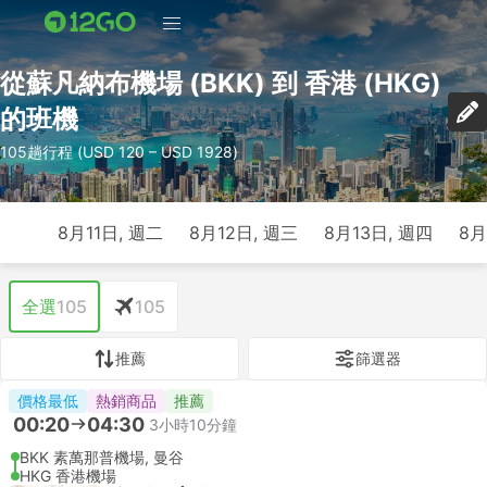
從蘇凡納布機場 (BKK) 到 香港 (HKG)
的班機
105趟行程 (USD 120 – USD 1928)
8月11日, 週二
8月12日, 週三
8月13日, 週四
8月
全選
105
105
推薦
篩選器
價格最低
熱銷商品
推薦
00:20
04:30
3小時10分鐘
BKK 素萬那普機場, 曼谷
HKG 香港機場