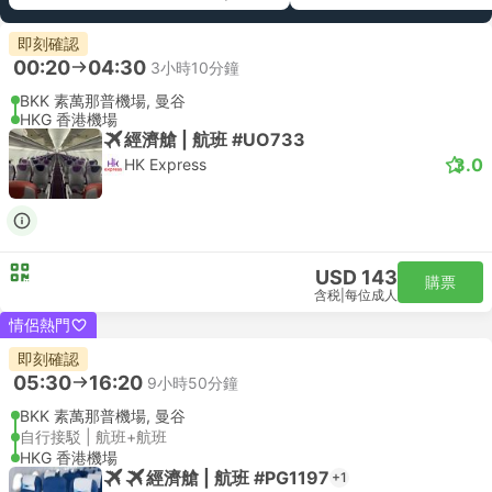
即刻確認
00:20
04:30
3小時10分鐘
BKK 素萬那普機場, 曼谷
HKG 香港機場
經濟艙 | 航班 #UO733
3.0
HK Express
USD 143
購票
含税
|
每位成人
情侶熱門
即刻確認
05:30
16:20
9小時50分鐘
BKK 素萬那普機場, 曼谷
自行接駁 | 航班+航班
HKG 香港機場
經濟艙 | 航班 #PG1197
+1