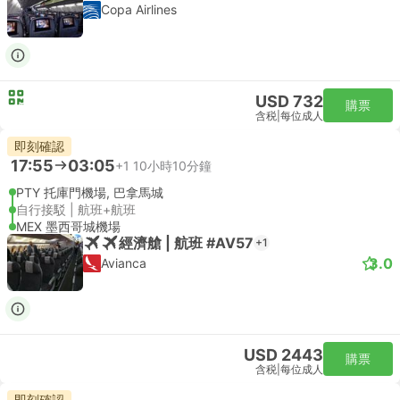
Copa Airlines
USD 732
購票
含税
|
每位成人
即刻確認
17:55
03:05
+1
10小時10分鐘
PTY 托庫門機場, 巴拿馬城
自行接駁 | 航班+航班
MEX 墨西哥城機場
經濟艙 | 航班 #AV57
+1
3.0
Avianca
USD 2443
購票
含税
|
每位成人
即刻確認