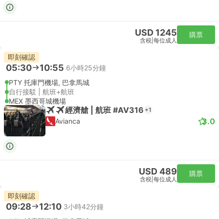
USD 1245
購票
含税
|
每位成人
即刻確認
05:30
10:55
6小時25分鐘
PTY 托庫門機場, 巴拿馬城
自行接駁 | 航班+航班
MEX 墨西哥城機場
經濟艙 | 航班 #AV316
+1
3.0
Avianca
USD 489
購票
含税
|
每位成人
即刻確認
09:28
12:10
3小時42分鐘