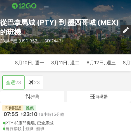
從巴拿馬城 (PTY) 到 墨西哥城 (MEX)
的班機
23趟行程 (USD 357 – USD 2443)
8月10日, 週一
8月11日, 週二
8月12日, 週三
8月
全選
23
23
推薦
篩選器
即刻確認
推薦
07:55
23:10
16小時15分鐘
PTY 托庫門機場, 巴拿馬城
自行接駁 | 航班+航班