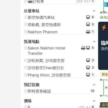
計程車
USD 43+
1
出發車站
16:
那空拍儂汽車站
6
檢視
塔帕農, 那空拍儂府
3
Nakhon Phanom
1
抵達地點
臨
Sakon Nakhon Hotel
5
我們
Transfer
沙旺鈴鄰, 沙功那空府
2
沙功那空Chan旅行社
2
即
Phang Khon, 沙功那空府
1
--:
預訂設施
即時票券確認
10
--:
價格
最
$
USD 4+
9