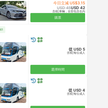
今日立減 US$3.15
USD 45
USD 42
含税
|
車輛，全部包含在內
購票
61
從 USD 5
含税
|
每位成人
選擇時間
從 USD 4
含税
|
每位成人