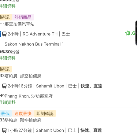
詳細資料
刻確認
熱銷商品
--
那空拍儂汽車站
3.6
2小時
| RG Adventure TH
|
巴士
--
Sakon Nakhon Bus Terminal 1
06:30
出發
詳細資料
刻確認
33
塔帕農, 那空拍儂府
2小時16分鐘
| Sahamit Ubon
|
巴士
|
快速、直達
49
Phang Khon, 沙功那空府
詳細資料
格最低
速度最快
即刻確認
33
塔帕農, 那空拍儂府
1小時27分鐘
| Sahamit Ubon
|
巴士
|
快速、直達