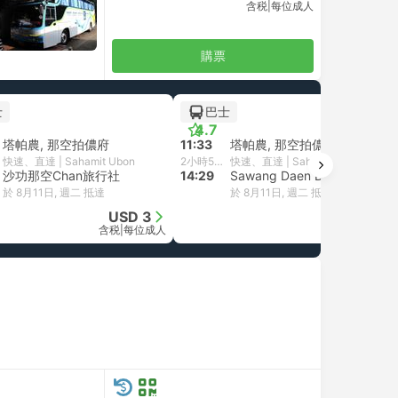
含税
|
每位成人
購票
士
巴士
4.7
塔帕農, 那空拍儂府
11:33
塔帕農, 那空拍儂府
快速、直達 | Sahamit Ubon
2小時56分鐘
快速、直達 | Sahamit Ubon
沙功那空Chan旅行社
14:29
Sawang Daen Din, 沙功那空府
於 8月11日, 週二 抵達
於 8月11日, 週二 抵達
USD 3
USD 7
含税
|
每位成人
含税
|
每位成人