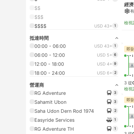
經濟
$$
$$$
檢視
$$$$
USD 43+
1
抵達時間
00:00 - 06:00
USD 43+
1
即
06:00 - 12:00
USD 5+
6
--:
12:00 - 18:00
USD 4+
9
18:00 - 24:00
USD 6+
2
--:
3 從
營運商
檢視
RG Adventure
3
即
Sahamit Ubon
3
--:
Saha Udon Dern Rod 1974
2
Easyride Services
1
--:
RG Adventure TH
1
3 從