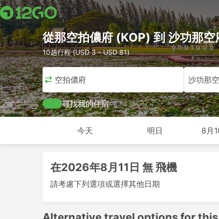
從那空拍儂府 (KOP) 到 沙功那空
10趟行程 (USD 3 – USD 81)
那空拍儂府
沙功那
尋找我的住宿
今天
明日
8月1
在2026年8月11日 無 飛機
請考慮下列選項或選擇其他日期
Alternative travel options for this