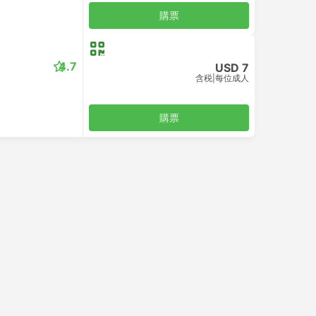
購票
4.7
USD 7
含税
|
每位成人
購票