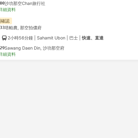
00
沙功那空Chan旅行社
詳細資料
刻確認
33
塔帕農, 那空拍儂府
2小時56分鐘
| Sahamit Ubon
|
巴士
|
快速、直達
29
Sawang Daen Din, 沙功那空府
詳細資料