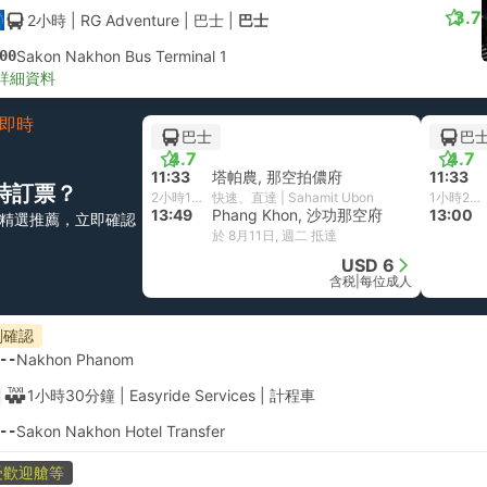
3.7
2小時
| RG Adventure
|
巴士
|
巴士
00
Sakon Nakhon Bus Terminal 1
詳細資料
即時
巴士
巴
4.7
4.7
11:33
塔帕農, 那空拍儂府
11:33
時訂票？
2小時16分鐘
快速、直達 | Sahamit Ubon
1小時27分鐘
13:49
Phang Khon, 沙功那空府
13:00
精選推薦，立即確認
於 8月11日, 週二 抵達
USD 6
含税
|
每位成人
刻確認
--
Nakhon Phanom
1小時30分鐘
| Easyride Services
|
計程車
--
Sakon Nakhon Hotel Transfer
受歡迎艙等