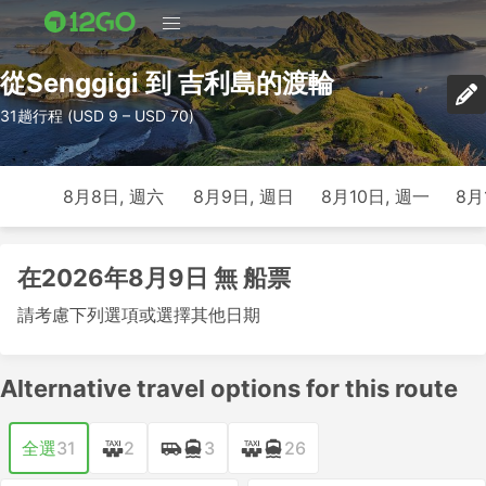
從Senggigi 到 吉利島的渡輪
31趟行程 (USD 9 – USD 70)
8月8日, 週六
8月9日, 週日
8月10日, 週一
8月
在2026年8月9日 無 船票
請考慮下列選項或選擇其他日期
Alternative travel options for this route
全選
31
2
3
26