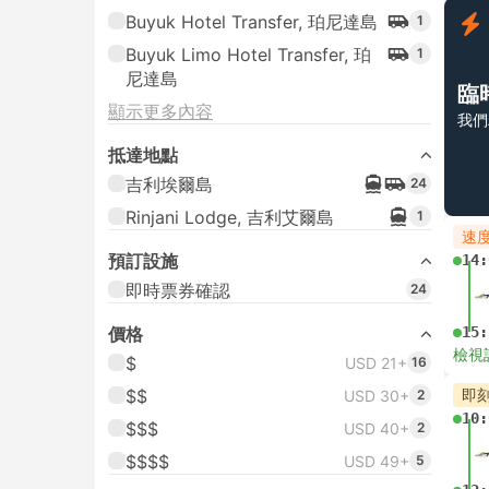
Buyuk Hotel Transfer, 珀尼達島
1
Buyuk Limo Hotel Transfer, 珀
1
尼達島
臨
顯示更多內容
我們
抵達地點
吉利埃爾島
24
Rinjani Lodge, 吉利艾爾島
1
速
預訂設施
14:
即時票券確認
24
價格
15:
檢視
$
USD 21+
16
$$
即
USD 30+
2
10:
$$$
USD 40+
2
$$$$
USD 49+
5