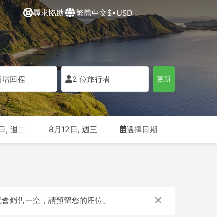
尋求協助
繁體中文
$•USD
新增回程
2 位旅行者
更新
日, 週二
8月12日, 週三
選擇日期
快就會銷售一空，請預留您的座位。