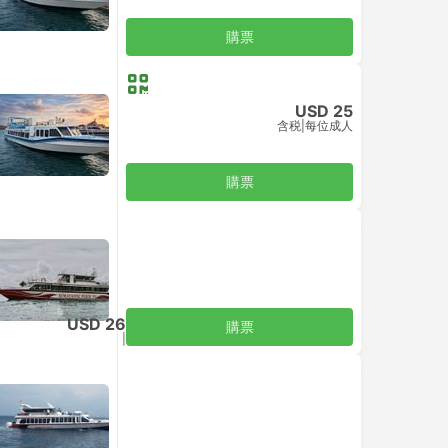
購票
USD 25
含税
|
每位成人
購票
USD 26
購票
含税
|
每位成人