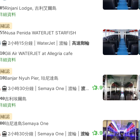
05
Rinjani Lodge, 吉利艾爾島
詳細資料
刻確認
55
Nusa Penida WATERJET STARFISH
2小時15分鐘
| WaterJet
|
渡輪
|
高速郵輪
10
Gili Air WATERJET at Allegria cafe
詳細資料
刻確認
10
Banjar Nyuh Pier, 珀尼達島
3.9
3小時30分鐘
| Semaya One
|
渡輪
|
渡輪
40
吉利埃爾島
詳細資料
刻確認
00
珀尼達島Semaya One
3.9
2小時30分鐘
| Semaya One
|
渡輪
|
渡輪