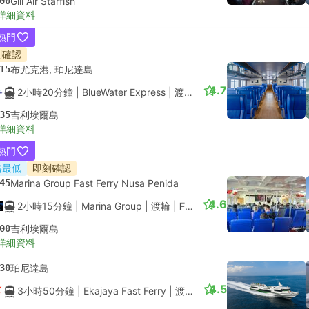
00
Gili Air Starfish
詳細資料
熱門
刻確認
15
布尤克港, 珀尼達島
4.7
2小時20分鐘
| BlueWater Express
|
渡輪
|
快艇
35
吉利埃爾島
詳細資料
熱門
格最低
即刻確認
45
Marina Group Fast Ferry Nusa Penida
4.6
2小時15分鐘
| Marina Group
|
渡輪
|
Fast Ferry
00
吉利埃爾島
詳細資料
30
珀尼達島
4.5
3小時50分鐘
| Ekajaya Fast Ferry
|
渡輪
|
快艇