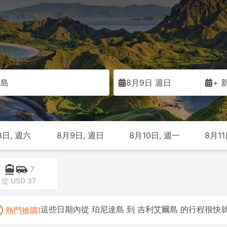
爾島
8月9日 週日
+ 
8日, 週六
8月9日, 週日
8月10日, 週一
8月11
7
從 USD 37
這些日期內從 珀尼達島 到 吉利艾爾島 的行程很
熱門搶購!