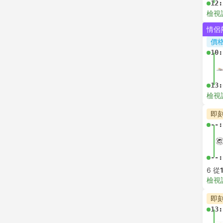
12:
檢視
情侶
價
10:
13:
檢視
即
--:
--:
6 從
檢視
即
13: