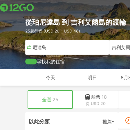
從珀尼達島 到 吉利艾爾島的渡輪
25趟行程 (USD 20 – USD 48)
珀尼達島
吉利艾
尋找我的住宿
今天
明日
8月
船票
18
全選
25
從 USD 20
以此分類
推薦