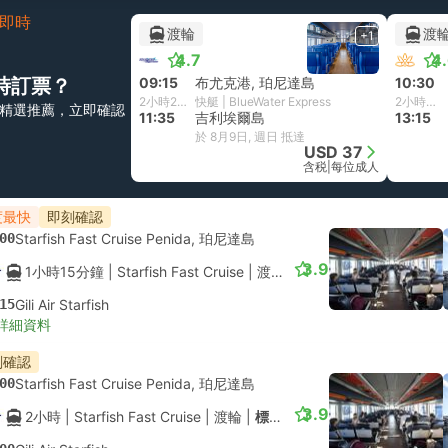
即時
渡輪
渡
+1
4.7
4
時訂票？
09:15
布尤克港, 珀尼達島
10:30
2小時20分鐘
快艇 | BlueWater Express
2小時45分鐘
精選推薦，立即確認
11:35
吉利埃爾島
13:15
於 8月9日, 週日 抵達
USD 37
含税
|
每位成人
度最快
即刻確認
00
Starfish Fast Cruise Penida, 珀尼達島
3.9
1小時15分鐘
| Starfish Fast Cruise
|
渡輪
|
標準艙
15
Gili Air Starfish
詳細資料
刻確認
00
Starfish Fast Cruise Penida, 珀尼達島
3.9
2小時
| Starfish Fast Cruise
|
渡輪
|
標準艙