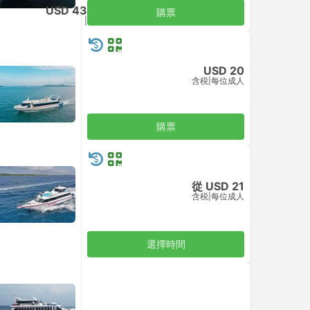
USD 43
購票
含税
|
每位成人
USD 20
含税
|
每位成人
購票
從 USD 21
含税
|
每位成人
選擇時間