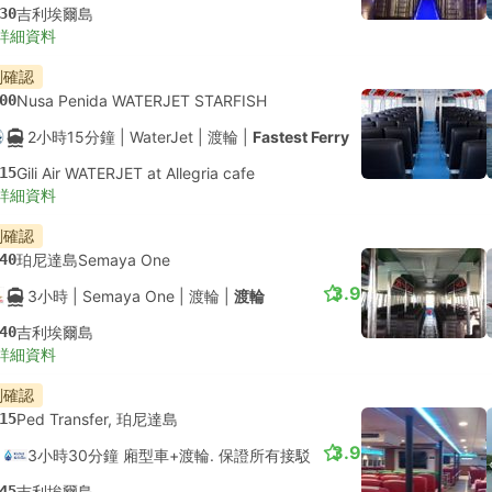
30
吉利埃爾島
詳細資料
刻確認
00
Nusa Penida WATERJET STARFISH
2小時15分鐘
| WaterJet
|
渡輪
|
Fastest Ferry
15
Gili Air WATERJET at Allegria cafe
詳細資料
刻確認
40
珀尼達島Semaya One
3.9
3小時
| Semaya One
|
渡輪
|
渡輪
40
吉利埃爾島
詳細資料
刻確認
15
Ped Transfer, 珀尼達島
3.9
3小時30分鐘 廂型車+渡輪. 保證所有接駁
45
吉利埃爾島