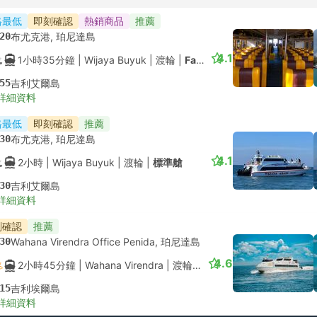
格最低
即刻確認
熱銷商品
推薦
20
布尤克港, 珀尼達島
4.1
1小時35分鐘
| Wijaya Buyuk
|
渡輪
|
Fast Boat
55
吉利艾爾島
詳細資料
格最低
即刻確認
推薦
30
布尤克港, 珀尼達島
4.1
2小時
| Wijaya Buyuk
|
渡輪
|
標準艙
30
吉利艾爾島
詳細資料
刻確認
推薦
30
Wahana Virendra Office Penida, 珀尼達島
4.6
2小時45分鐘
| Wahana Virendra
|
渡輪
|
Fast Boat
15
吉利埃爾島
詳細資料