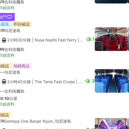
20
吉利埃爾島
詳細資料
熱門
格最低
即刻確認
30
珀尼達島
4.1
2小時30分鐘
| Nusa Nadhi Fast Ferry
|
渡輪
|
快艇
00
吉利埃爾島
詳細資料
刻確認
熱銷商品
--
珀尼達島
4.3
2小時45分鐘
| The Tanis Fast Cruise
|
渡輪
--
吉利埃爾島
10:10
出發
詳細資料
刻確認
30
Semaya One Banjar Nyuh, 珀尼達島