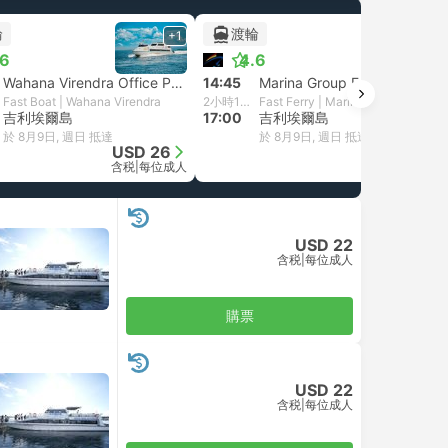
輪
渡輪
+1
+1
.6
4.6
Wahana Virendra Office Penida, 珀尼達島
14:45
Marina Group Fast Ferry Nusa Penida
Fast Boat | Wahana Virendra
2小時15分鐘
Fast Ferry | Marina Group
吉利埃爾島
17:00
吉利埃爾島
於 8月9日, 週日 抵達
於 8月9日, 週日 抵達
USD 26
USD 20
含税
|
每位成人
含税
|
每位成人
USD 22
含税
|
每位成人
購票
USD 22
含税
|
每位成人