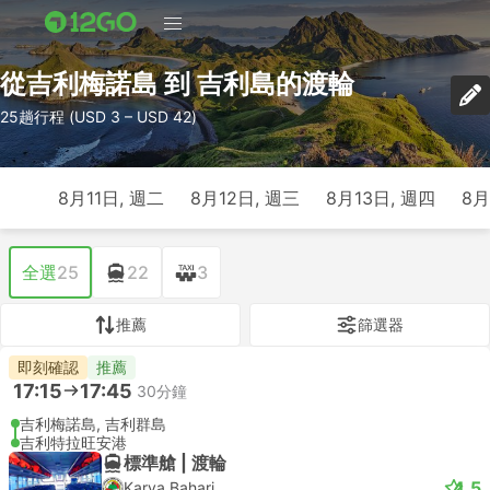
從吉利梅諾島 到 吉利島的渡輪
25趟行程 (USD 3 – USD 42)
8月11日, 週二
8月12日, 週三
8月13日, 週四
8月
全選
25
22
3
推薦
篩選器
即刻確認
推薦
17:15
17:45
30分鐘
吉利梅諾島, 吉利群島
吉利特拉旺安港
標準艙 | 渡輪
4.5
Karya Bahari