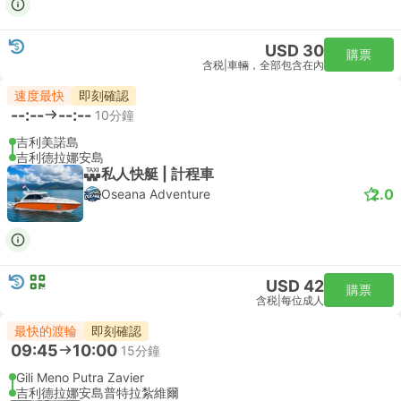
USD 30
購票
含税
|
車輛，全部包含在內
速度最快
即刻確認
--:--
--:--
10分鐘
吉利美諾島
吉利德拉娜安島
私人快艇 | 計程車
2.0
Oseana Adventure
USD 42
購票
含税
|
每位成人
最快的渡輪
即刻確認
09:45
10:00
15分鐘
Gili Meno Putra Zavier
吉利德拉娜安島普特拉紮維爾