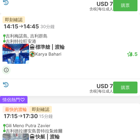
USD 7
購票
含税
|
每位成人
即刻確認
14:15
14:45
30分鐘
吉利梅諾島, 吉利群島
吉利特拉旺安港
標準艙 | 渡輪
4.5
Karya Bahari
USD 7
購票
含税
|
每位成人
情侶熱門
最快的渡輪
即刻確認
17:15
17:30
15分鐘
Gili Meno Putra Zavier
吉利德拉娜安島普特拉紮維爾
快艇 | 渡輪