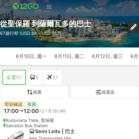
從聖保羅 到薩爾瓦多的巴士
67趟行程 (USD 88 – USD 912)
8月10日, 週一
8月11日, 週二
8月12日, 週三
8月
全選
67
6
61
推薦
篩選器
即刻確認
推薦
17:00
12:00
+2
1天19小時
Rodoviaria Tiete, 聖保羅
Salvador Bus Station
Semi Leito | 巴士
Arte Transportes Gte