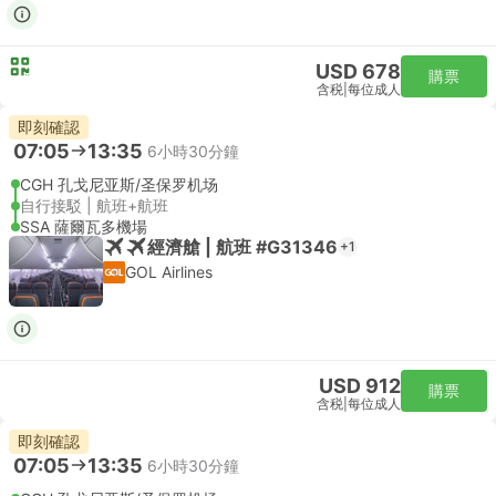
USD 678
購票
含税
|
每位成人
即刻確認
07:05
13:35
6小時30分鐘
CGH 孔戈尼亚斯/圣保罗机场
自行接駁 | 航班+航班
SSA 薩爾瓦多機場
經濟艙 | 航班 #G31346
+1
GOL Airlines
USD 912
購票
含税
|
每位成人
即刻確認
07:05
13:35
6小時30分鐘