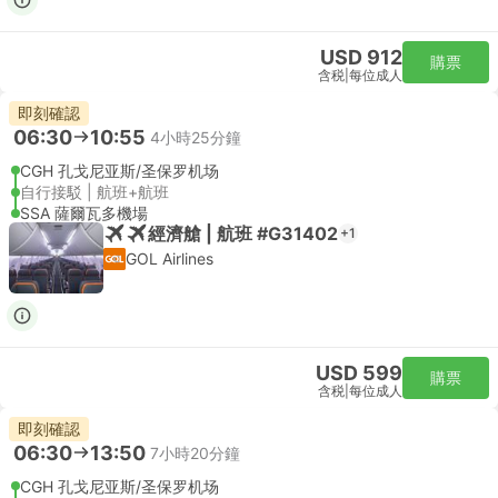
USD 912
購票
含税
|
每位成人
即刻確認
06:30
10:55
4小時25分鐘
CGH 孔戈尼亚斯/圣保罗机场
自行接駁 | 航班+航班
SSA 薩爾瓦多機場
經濟艙 | 航班 #G31402
+1
GOL Airlines
USD 599
購票
含税
|
每位成人
即刻確認
06:30
13:50
7小時20分鐘
CGH 孔戈尼亚斯/圣保罗机场