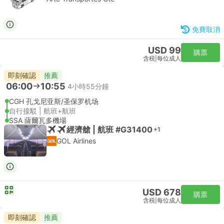
免費取消
USD 99
購票
含税
|
每位成人
即刻確認
推薦
06:00
10:55
4小時55分鐘
CGH 孔戈尼亚斯/圣保罗机场
自行接駁 | 航班+航班
SSA 薩爾瓦多機場
經濟艙 | 航班 #G31400
+1
GOL Airlines
USD 678
購票
含税
|
每位成人
即刻確認
推薦