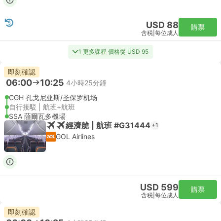
USD 88
購票
含税
|
每位成人
1 更多課程 價格從 USD 95
即刻確認
06:00
10:25
4小時25分鐘
CGH 孔戈尼亚斯/圣保罗机场
自行接駁 | 航班+航班
SSA 薩爾瓦多機場
經濟艙 | 航班 #G31444
+1
GOL Airlines
USD 599
購票
含税
|
每位成人
即刻確認