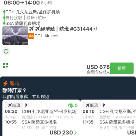
06:00
14:00
8小時
CGH 孔戈尼亚斯/圣保罗机场
自行接駁 | 航班+航班
SSA 薩爾瓦多機場
經濟艙 | 航班 #G31444
+1
GOL Airlines
USD 678
購票
含税
|
每位成人
即時
臨時訂票？
我們精選推薦，立即確認
5.0
航班
航班
08:30
CGH 孔戈尼亚斯/圣保罗机场
09:10
CGH 孔戈尼亚斯/
2小時25分鐘
經濟艙 | LATAM Airlines Group
2小時25分鐘
經濟艙 | LATAM Airlin
10:55
SSA 薩爾瓦多機場
11:35
SSA 薩爾瓦多機場
於 8月11日, 週二 抵達
於 8月11日, 週二 抵達
USD 230
US