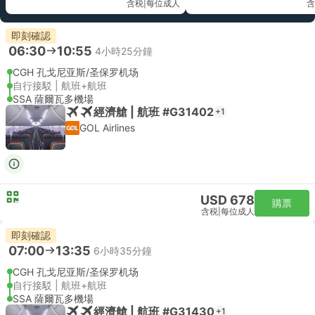
含税
|
每位成人
含
即刻確認
06:30
10:55
4小時25分鐘
CGH 孔戈尼亚斯/圣保罗机场
自行接駁 | 航班+航班
SSA 薩爾瓦多機場
經濟艙 | 航班 #G31402
+1
GOL Airlines
USD 678
購票
含税
|
每位成人
即刻確認
07:00
13:35
6小時35分鐘
CGH 孔戈尼亚斯/圣保罗机场
自行接駁 | 航班+航班
SSA 薩爾瓦多機場
經濟艙 | 航班 #G31430
+1