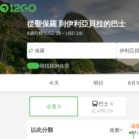
從聖保羅 到伊利亞貝拉的巴士
8趟行程 (USD 23 – USD 24)
聖保羅
伊利亞
尋找我的住宿
今天
明日
8月1
巴士
8
全選
8
從 USD 23
速
以此分類
推薦
07: