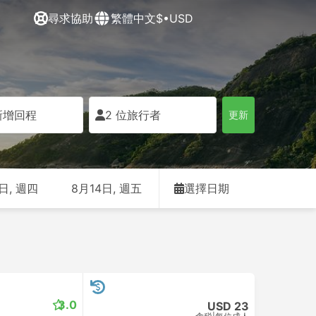
尋求協助
繁體中文
$•USD
新增回程
2 位旅行者
更新
日, 週四
8月14日, 週五
選擇日期
3.0
USD 23