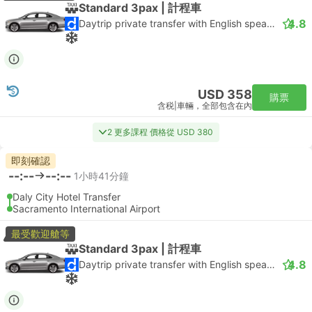
Standard 3pax | 計程車
4.8
Daytrip private transfer with English speaking driver
USD 358
購票
含税
|
車輛，全部包含在內
2 更多課程 價格從 USD 380
即刻確認
--:--
--:--
1小時41分鐘
Daly City Hotel Transfer
Sacramento International Airport
最受歡迎艙等
Standard 3pax | 計程車
4.8
Daytrip private transfer with English speaking driver