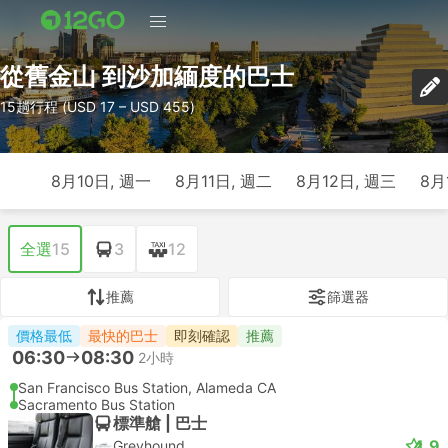
從舊金山 到沙加緬度的巴士
15趟行程 (USD 17 – USD 455)
8月10日, 週一
8月11日, 週二
8月12日, 週三
8月
全選
15
3
12
推薦
篩選器
價格最低
最快的巴士
即刻確認
推薦
06:30
08:30
2小時
San Francisco Bus Station, Alameda CA
Sacramento Bus Station
標準艙 | 巴士
4.9
Greyhound