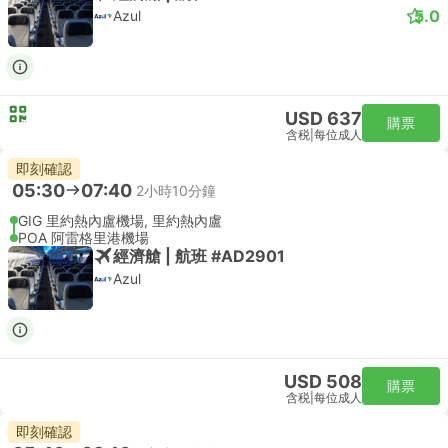
5.0
Azul
USD 637
購票
含税
|
每位成人
即刻確認
05:30
07:40
2小時10分鐘
GIG 里約熱內盧機場, 里約熱內盧
POA 阿雷格里港機場
經濟艙 | 航班 #AD2901
Azul
USD 508
購票
含税
|
每位成人
即刻確認