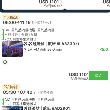
USD 1101
US
含税
|
每位成人
含
即刻確認
05:00
11:15
6小時15分鐘
GIG 里約熱內盧機場, 里約熱內盧
自行接駁 | 航班+航班
POA 阿雷格里港機場
經濟艙 | 航班 #LA3339
+1
5.0
LATAM Airlines Group
USD 1101
購票
含税
|
每位成人
即刻確認
05:30
07:40
2小時10分鐘
GIG 里約熱內盧機場, 里約熱內盧
POA 阿雷格里港機場
經濟艙 | 航班 #AD2901