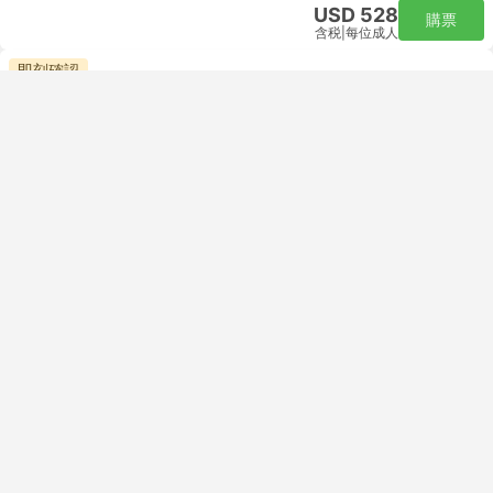
USD 528
購票
含税
|
每位成人
即刻確認
11:10
15:40
4小時30分鐘
SDU 聖杜蒙特機場, 里約熱內盧
自行接駁 | 航班+航班
POA 阿雷格里港機場
經濟艙 | 航班 #G31017
+1
GOL Airlines
USD 492
購票
含税
|
每位成人
即刻確認
11:10
19:10
8小時
SDU 聖杜蒙特機場, 里約熱內盧
自行接駁 | 航班+航班
POA 阿雷格里港機場