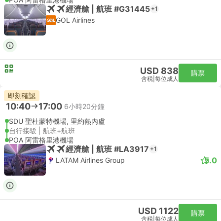
經濟艙 | 航班 #G31445
+1
GOL Airlines
USD 838
購票
含税
|
每位成人
即刻確認
10:40
17:00
6小時20分鐘
SDU 聖杜蒙特機場, 里約熱內盧
自行接駁 | 航班+航班
POA 阿雷格里港機場
經濟艙 | 航班 #LA3917
+1
5.0
LATAM Airlines Group
USD 1122
購票
含税
|
每位成人