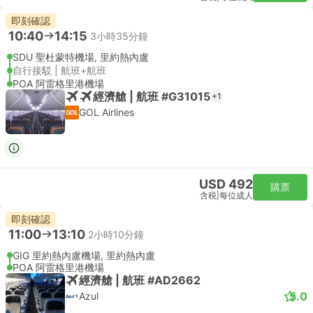
即刻確認
10:40
14:15
3小時35分鐘
SDU 聖杜蒙特機場, 里約熱內盧
自行接駁 | 航班+航班
POA 阿雷格里港機場
經濟艙 | 航班 #G31015
+1
GOL Airlines
USD 492
購票
含税
|
每位成人
即刻確認
11:00
13:10
2小時10分鐘
GIG 里約熱內盧機場, 里約熱內盧
POA 阿雷格里港機場
經濟艙 | 航班 #AD2662
5.0
Azul