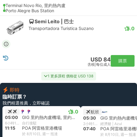
Terminal Novo Rio, 里約熱內盧
Porto Alegre Bus Station
Semi Leito | 巴士
5.0
Transportadora Turistica Suzano
USD 84
購票
含税
|
每位成人
1 更多課程 價格從 USD 138
即時
臨時訂票？
我們精選推薦，立即確認
5.0
航班
05:00
GIG 里約熱內盧機場, 里約熱內盧
05:30
6小時15分鐘
自行接駁
2小時10分鐘
經濟艙 | Azul
11:15
POA 阿雷格里港機場
07:40
POA 阿雷格里港機
於 8月10日, 週一 抵達
於 8月10日, 週一 抵達