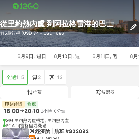
從里約熱內盧 到阿拉格雷港的巴士
115趟行程 (USD 84 – USD 1686)
8月9日, 週日
8月10日, 週一
8月11日, 週二
8月
全選
115
2
113
推薦
篩選器
即刻確認
推薦
18:00
20:10
2小時10分鐘
GIG 里約熱內盧機場, 里約熱內盧
POA 阿雷格里港機場
經濟艙 | 航班 #G32032
GOL Airlines