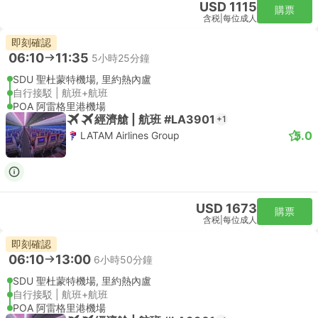
USD 1115
購票
含税
|
每位成人
即刻確認
06:10
11:35
5小時25分鐘
SDU 聖杜蒙特機場, 里約熱內盧
自行接駁 | 航班+航班
POA 阿雷格里港機場
經濟艙 | 航班 #LA3901
+1
5.0
LATAM Airlines Group
USD 1673
購票
含税
|
每位成人
即刻確認
06:10
13:00
6小時50分鐘
SDU 聖杜蒙特機場, 里約熱內盧
自行接駁 | 航班+航班
POA 阿雷格里港機場