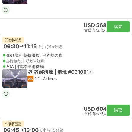
USD 568
購票
含税
|
每位成人
即刻確認
06:30
11:15
4小時45分鐘
SDU 聖杜蒙特機場, 里約熱內盧
自行接駁 | 航班+航班
POA 阿雷格里港機場
經濟艙 | 航班 #G31001
+1
GOL Airlines
USD 604
購票
含税
|
每位成人
即刻確認
06:45
13:00
6小時15分鐘