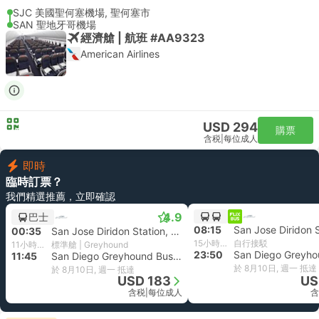
SJC 美國聖何塞機場, 聖何塞市
SAN 聖地牙哥機場
經濟艙 | 航班 #AA9323
American Airlines
USD 294
購票
含税
|
每位成人
即時
臨時訂票？
我們精選推薦，立即確認
4.9
巴士
08:15
00:35
San Jose Diridon Station, Santa Clara
15小時35分鐘
自行接駁
11小時10分鐘
標準艙 | Greyhound
23:50
11:45
San Diego Greyhound Bus Stop, 圣地亚哥 飞机场
於 8月10日, 週一 抵達
於 8月10日, 週一 抵達
USD 183
US
含税
|
每位成人
含