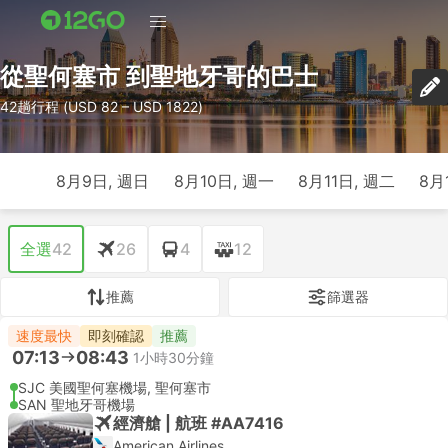
從聖何塞市 到聖地牙哥的巴士
42趟行程 (USD 82 – USD 1822)
8月9日, 週日
8月10日, 週一
8月11日, 週二
8月
全選
42
26
4
12
推薦
篩選器
速度最快
即刻確認
推薦
07:13
08:43
1小時30分鐘
SJC 美國聖何塞機場, 聖何塞市
SAN 聖地牙哥機場
經濟艙 | 航班 #AA7416
American Airlines