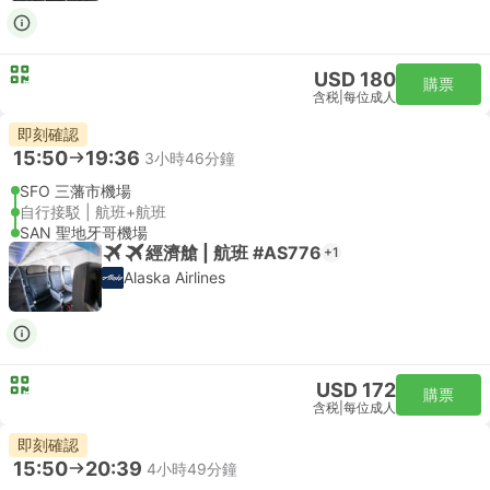
USD 180
購票
含税
|
每位成人
即刻確認
15:50
19:36
3小時46分鐘
SFO 三藩市機場
自行接駁 | 航班+航班
SAN 聖地牙哥機場
經濟艙 | 航班 #AS776
+1
Alaska Airlines
USD 172
購票
含税
|
每位成人
即刻確認
15:50
20:39
4小時49分鐘