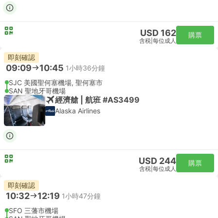
USD 162
購票
含税
|
每位成人
即刻確認
09:09
10:45
1小時36分鐘
SJC 美國聖何塞機場, 聖何塞市
SAN 聖地牙哥機場
經濟艙 | 航班 #AS3499
Alaska Airlines
USD 244
購票
含税
|
每位成人
即刻確認
10:32
12:19
1小時47分鐘
SFO 三藩市機場