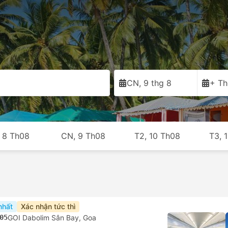
CN, 9 thg 8
+ Th
, 8 Th08
CN, 9 Th08
T2, 10 Th08
T3, 
nhất
Xác nhận tức thì
05
GOI Dabolim Sân Bay, Goa