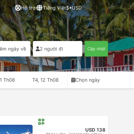
Hỗ trợ
Tiếng Việt
$•USD
êm ngày về
2 người đi
Cập nhật
11 Th08
T4, 12 Th08
Chọn ngày
USD 138