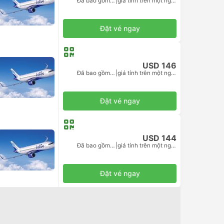
Đã bao gồm thuế
|
giá tính trên một người lớn
Đặt vé ngay
USD 146
Đã bao gồm thuế
|
giá tính trên một người lớn
Đặt vé ngay
USD 144
Đã bao gồm thuế
|
giá tính trên một người lớn
Đặt vé ngay