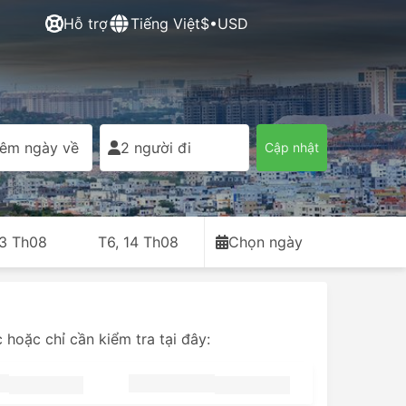
Hỗ trợ
Tiếng Việt
$•USD
êm ngày về
2 người đi
Cập nhật
13 Th08
T6, 14 Th08
Chọn ngày
hoặc chỉ cần kiểm tra tại đây: