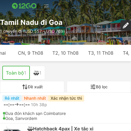
Tamil Nadu đi Goa
1 chuyến đi (USD 557 – USD 769)
mai
CN, 9 Th08
T2, 10 Th08
T3, 11 Th08
T4,
Toàn bộ
1
1
Đề xuất
Bộ lọc
Rẻ nhất
Nhanh nhất
Xác nhận tức thì
--:--
--:--
10h 38p
Đưa đón khách sạn Coimbatore
Goa, Sanvordem
Hatchback 4pax | Xe tắc xi