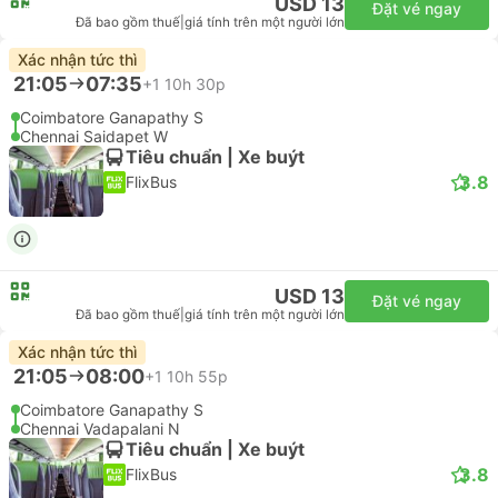
USD 13
Đặt vé ngay
Đã bao gồm thuế
|
giá tính trên một người lớn
Xác nhận tức thì
21:05
07:35
+1
10h 30p
Coimbatore Ganapathy S
Chennai Saidapet W
Tiêu chuẩn | Xe buýt
3.8
FlixBus
USD 13
Đặt vé ngay
Đã bao gồm thuế
|
giá tính trên một người lớn
Xác nhận tức thì
21:05
08:00
+1
10h 55p
Coimbatore Ganapathy S
Chennai Vadapalani N
Tiêu chuẩn | Xe buýt
3.8
FlixBus