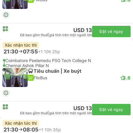
USD 13
Đặt vé ngay
Đã bao gồm thuế
|
giá tính trên một người lớn
Xác nhận tức thì
21:30
07:55
+1
10h 25p
Coimbatore Peelamedu PSG Tech College N
Chennai Ashok Pillar N
Tiêu chuẩn | Xe buýt
3.8
FlixBus
USD 13
Đặt vé ngay
Đã bao gồm thuế
|
giá tính trên một người lớn
Xác nhận tức thì
21:30
08:05
+1
10h 35p