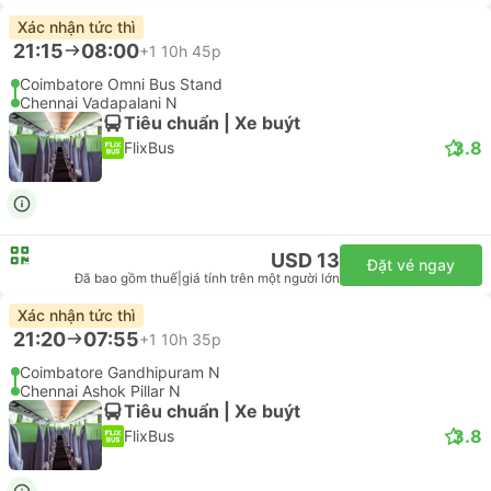
Xác nhận tức thì
21:15
08:00
+1
10h 45p
Coimbatore Omni Bus Stand
Chennai Vadapalani N
Tiêu chuẩn | Xe buýt
3.8
FlixBus
USD 13
Đặt vé ngay
Đã bao gồm thuế
|
giá tính trên một người lớn
Xác nhận tức thì
21:20
07:55
+1
10h 35p
Coimbatore Gandhipuram N
Chennai Ashok Pillar N
Tiêu chuẩn | Xe buýt
3.8
FlixBus