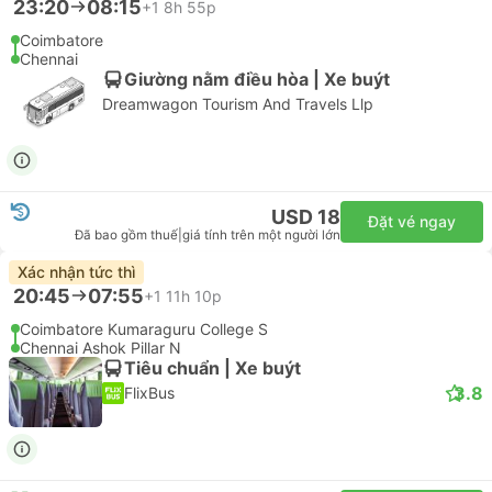
23:20
08:15
+1
8h 55p
Coimbatore
Chennai
Giường nằm điều hòa | Xe buýt
Dreamwagon Tourism And Travels Llp
USD 18
Đặt vé ngay
Đã bao gồm thuế
|
giá tính trên một người lớn
Xác nhận tức thì
20:45
07:55
+1
11h 10p
Coimbatore Kumaraguru College S
Chennai Ashok Pillar N
Tiêu chuẩn | Xe buýt
3.8
FlixBus