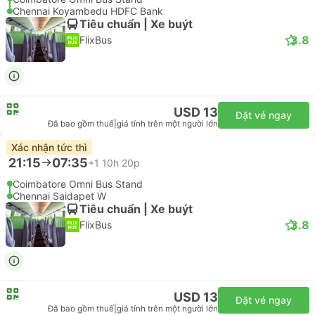
Chennai Koyambedu HDFC Bank
Tiêu chuẩn | Xe buýt
3.8
FlixBus
USD 13
Đặt vé ngay
Đã bao gồm thuế
|
giá tính trên một người lớn
Xác nhận tức thì
21:15
07:35
+1
10h 20p
Coimbatore Omni Bus Stand
Chennai Saidapet W
Tiêu chuẩn | Xe buýt
3.8
FlixBus
USD 13
Đặt vé ngay
Đã bao gồm thuế
|
giá tính trên một người lớn