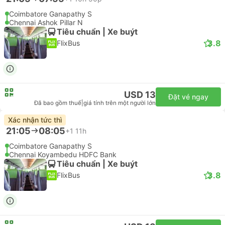
Coimbatore Ganapathy S
Chennai Ashok Pillar N
Tiêu chuẩn | Xe buýt
3.8
FlixBus
USD 13
Đặt vé ngay
Đã bao gồm thuế
|
giá tính trên một người lớn
Xác nhận tức thì
21:05
08:05
+1
11h
Coimbatore Ganapathy S
Chennai Koyambedu HDFC Bank
Tiêu chuẩn | Xe buýt
3.8
FlixBus