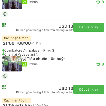
3.8
FlixBus
USD 13
Đặt vé ngay
Đã bao gồm thuế
|
giá tính trên một người lớn
Xác nhận tức thì
21:00
08:00
+1
11h
Coimbatore Athipalayam Privu S
Chennai Vadapalani N
Tiêu chuẩn | Xe buýt
3.8
FlixBus
USD 13
Đặt vé ngay
Đã bao gồm thuế
|
giá tính trên một người lớn
Xác nhận tức thì
21:05
07:55
+1
10h 50p