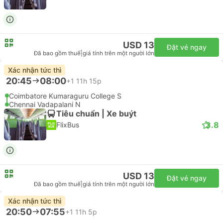
USD 13
Đặt vé ngay
Đã bao gồm thuế
|
giá tính trên một người lớn
Xác nhận tức thì
20:45
08:00
+1
11h 15p
Coimbatore Kumaraguru College S
Chennai Vadapalani N
Tiêu chuẩn | Xe buýt
3.8
FlixBus
USD 13
Đặt vé ngay
Đã bao gồm thuế
|
giá tính trên một người lớn
Xác nhận tức thì
20:50
07:55
+1
11h 5p