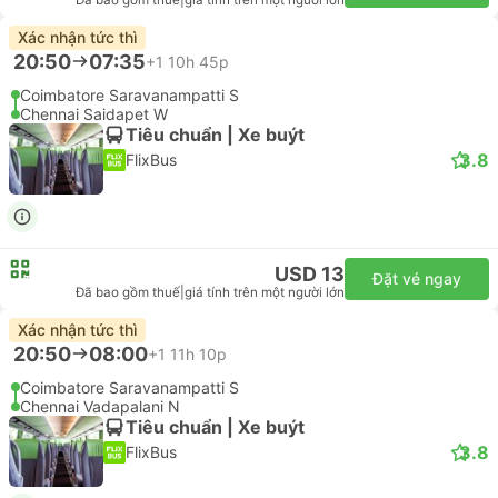
Đã bao gồm thuế
|
giá tính trên một người lớn
Xác nhận tức thì
20:50
07:35
+1
10h 45p
Coimbatore Saravanampatti S
Chennai Saidapet W
Tiêu chuẩn | Xe buýt
3.8
FlixBus
USD 13
Đặt vé ngay
Đã bao gồm thuế
|
giá tính trên một người lớn
Xác nhận tức thì
20:50
08:00
+1
11h 10p
Coimbatore Saravanampatti S
Chennai Vadapalani N
Tiêu chuẩn | Xe buýt
3.8
FlixBus