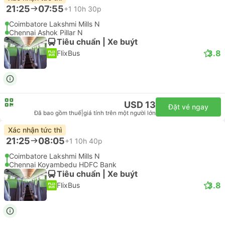
21:25
07:55
+1
10h 30p
Coimbatore Lakshmi Mills N
Chennai Ashok Pillar N
Tiêu chuẩn | Xe buýt
3.8
FlixBus
USD 13
Đặt vé ngay
Đã bao gồm thuế
|
giá tính trên một người lớn
Xác nhận tức thì
21:25
08:05
+1
10h 40p
Coimbatore Lakshmi Mills N
Chennai Koyambedu HDFC Bank
Tiêu chuẩn | Xe buýt
3.8
FlixBus