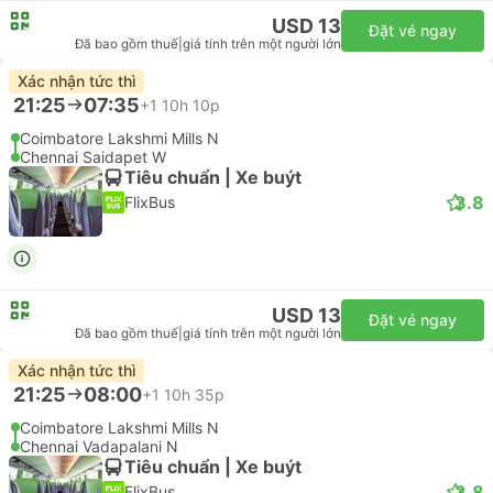
USD 13
Đặt vé ngay
Đã bao gồm thuế
|
giá tính trên một người lớn
Xác nhận tức thì
21:25
07:35
+1
10h 10p
Coimbatore Lakshmi Mills N
Chennai Saidapet W
Tiêu chuẩn | Xe buýt
3.8
FlixBus
USD 13
Đặt vé ngay
Đã bao gồm thuế
|
giá tính trên một người lớn
Xác nhận tức thì
21:25
08:00
+1
10h 35p
Coimbatore Lakshmi Mills N
Chennai Vadapalani N
Tiêu chuẩn | Xe buýt
3.8
FlixBus