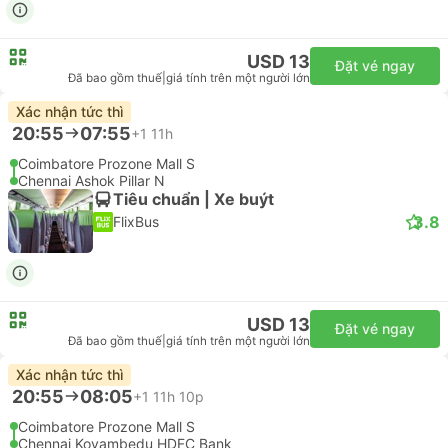
USD 13
Đặt vé ngay
Đã bao gồm thuế
|
giá tính trên một người lớn
Xác nhận tức thì
20:55
07:55
+1
11h
Coimbatore Prozone Mall S
Chennai Ashok Pillar N
Tiêu chuẩn | Xe buýt
3.8
FlixBus
USD 13
Đặt vé ngay
Đã bao gồm thuế
|
giá tính trên một người lớn
Xác nhận tức thì
20:55
08:05
+1
11h 10p
Coimbatore Prozone Mall S
Chennai Koyambedu HDFC Bank