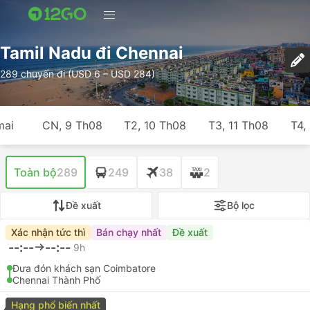
Tamil Nadu đi Chennai
289 chuyến đi (USD 6 – USD 284)
mai
CN, 9 Th08
T2, 10 Th08
T3, 11 Th08
T4,
Toàn bộ
289
249
38
2
Đề xuất
Bộ lọc
Xác nhận tức thì
Bán chạy nhất
Đề xuất
--:--
--:--
9h
Đưa đón khách sạn Coimbatore
Chennai Thành Phố
Hạng phổ biến nhất