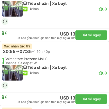
Tiêu chuẩn | Xe buýt
3.8
FlixBus
USD 13
Đặt vé ngay
Đã bao gồm thuế
|
giá tính trên một người lớn
Xác nhận tức thì
20:55
07:35
+1
10h 40p
Coimbatore Prozone Mall S
Chennai Saidapet W
Tiêu chuẩn | Xe buýt
3.8
FlixBus
USD 13
Đặt vé ngay
Đã bao gồm thuế
|
giá tính trên một người lớn