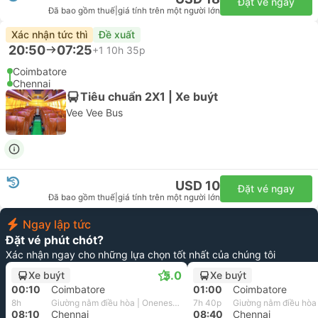
Đặt vé ngay
Đã bao gồm thuế
|
giá tính trên một người lớn
Xác nhận tức thì
Đề xuất
20:50
07:25
+1
10h 35p
Coimbatore
Chennai
Tiêu chuẩn 2X1 | Xe buýt
Vee Vee Bus
USD 10
Đặt vé ngay
Đã bao gồm thuế
|
giá tính trên một người lớn
Ngay lập tức
Đặt vé phút chót?
Xác nhận ngay cho những lựa chọn tốt nhất của chúng tôi
5.0
Xe buýt
Xe buýt
00:10
Coimbatore
01:00
Coimbatore
8h
Giường nằm điều hòa | Oneness Tours And Travels
7h 40p
08:10
Chennai
08:40
Chennai