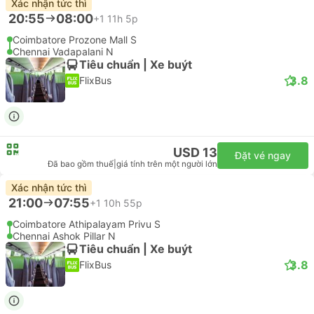
Xác nhận tức thì
20:55
08:00
+1
11h 5p
Coimbatore Prozone Mall S
Chennai Vadapalani N
Tiêu chuẩn | Xe buýt
3.8
FlixBus
USD 13
Đặt vé ngay
Đã bao gồm thuế
|
giá tính trên một người lớn
Xác nhận tức thì
21:00
07:55
+1
10h 55p
Coimbatore Athipalayam Privu S
Chennai Ashok Pillar N
Tiêu chuẩn | Xe buýt
3.8
FlixBus