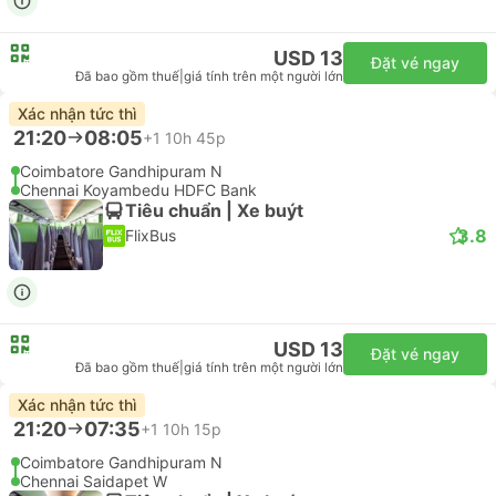
USD 13
Đặt vé ngay
Đã bao gồm thuế
|
giá tính trên một người lớn
Xác nhận tức thì
21:20
08:05
+1
10h 45p
Coimbatore Gandhipuram N
Chennai Koyambedu HDFC Bank
Tiêu chuẩn | Xe buýt
3.8
FlixBus
USD 13
Đặt vé ngay
Đã bao gồm thuế
|
giá tính trên một người lớn
Xác nhận tức thì
21:20
07:35
+1
10h 15p
Coimbatore Gandhipuram N
Chennai Saidapet W