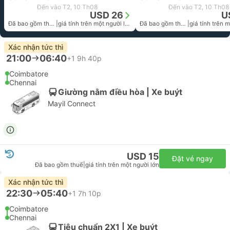
Đến vào T2, 10 Th08
Đến vào T2, 10 Th08
USD 26
U
Đã bao gồm thuế
|
giá tính trên một người lớn
Đã bao gồm thuế
|
Xác nhận tức thì
21:00
06:40
+1
9h 40p
Coimbatore
Chennai
Giường nằm điều hòa | Xe buýt
Mayil Connect
USD 15
Đặt vé ngay
Đã bao gồm thuế
|
giá tính trên một người lớn
Xác nhận tức thì
22:30
05:40
+1
7h 10p
Coimbatore
Chennai
Tiêu chuẩn 2X1 | Xe buýt