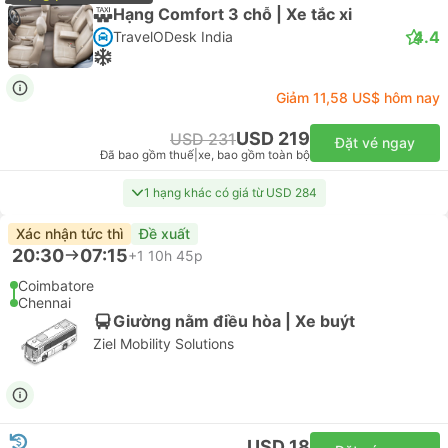
Hạng Comfort 3 chỗ | Xe tắc xi
4.4
TravelODesk India
Giảm 11,58 US$ hôm nay
USD 219
USD 231
Đặt vé ngay
Đã bao gồm thuế
|
xe, bao gồm toàn bộ
1 hạng khác có giá từ USD 284
Xác nhận tức thì
Đề xuất
20:30
07:15
+1
10h 45p
Coimbatore
Chennai
Giường nằm điều hòa | Xe buýt
Ziel Mobility Solutions
USD 18