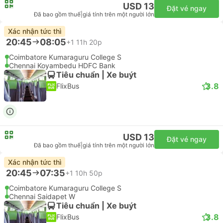
USD 13
Đặt vé ngay
Đã bao gồm thuế
|
giá tính trên một người lớn
Xác nhận tức thì
20:45
08:05
+1
11h 20p
Coimbatore Kumaraguru College S
Chennai Koyambedu HDFC Bank
Tiêu chuẩn | Xe buýt
3.8
FlixBus
USD 13
Đặt vé ngay
Đã bao gồm thuế
|
giá tính trên một người lớn
Xác nhận tức thì
20:45
07:35
+1
10h 50p
Coimbatore Kumaraguru College S
Chennai Saidapet W
Tiêu chuẩn | Xe buýt
3.8
FlixBus