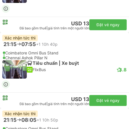
USD 13
Đặt vé ngay
Đã bao gồm thuế
|
giá tính trên một người lớn
Xác nhận tức thì
21:15
07:55
+1
10h 40p
Coimbatore Omni Bus Stand
Chennai Ashok Pillar N
Tiêu chuẩn | Xe buýt
3.8
FlixBus
USD 13
Đặt vé ngay
Đã bao gồm thuế
|
giá tính trên một người lớn
Xác nhận tức thì
21:15
08:05
+1
10h 50p
Coimbatore Omni Bus Stand