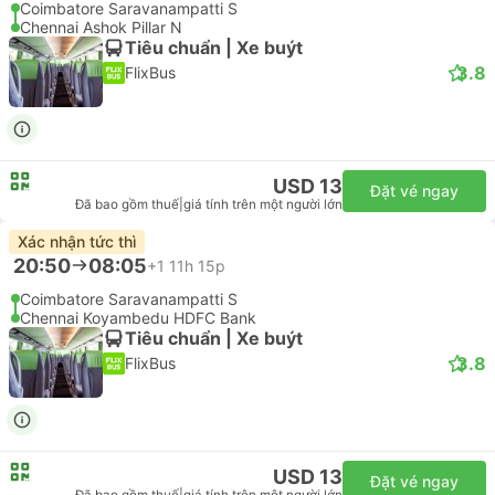
Coimbatore Saravanampatti S
Chennai Ashok Pillar N
Tiêu chuẩn | Xe buýt
3.8
FlixBus
USD 13
Đặt vé ngay
Đã bao gồm thuế
|
giá tính trên một người lớn
Xác nhận tức thì
20:50
08:05
+1
11h 15p
Coimbatore Saravanampatti S
Chennai Koyambedu HDFC Bank
Tiêu chuẩn | Xe buýt
3.8
FlixBus
USD 13
Đặt vé ngay