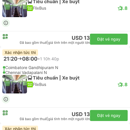
Tiêu chuẩn | Xe buýt
3.8
FlixBus
USD 13
Đặt vé ngay
Đã bao gồm thuế
|
giá tính trên một người lớn
Xác nhận tức thì
21:20
08:00
+1
10h 40p
Coimbatore Gandhipuram N
Chennai Vadapalani N
Tiêu chuẩn | Xe buýt
3.8
FlixBus
USD 13
Đặt vé ngay
Đã bao gồm thuế
|
giá tính trên một người lớn
Xác nhận tức thì