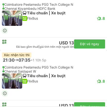
Coimbatore Peelamedu PSG Tech College N
Chennai Koyambedu HDFC Bank
Tiêu chuẩn | Xe buýt
3.8
FlixBus
USD 13
Đặt vé ngay
Đã bao gồm thuế
|
giá tính trên một người lớn
Xác nhận tức thì
21:30
07:35
+1
10h 5p
Coimbatore Peelamedu PSG Tech College N
Chennai Saidapet W
Tiêu chuẩn | Xe buýt
3.8
FlixBus
USD 13
Đặt vé ngay