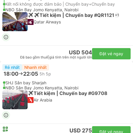
Kết nối không được đảm bảo | Chuyến bay+Chuyến bay
NBO Sân Bay Jomo Kenyatta, Nairobi
Tiết kiệm | Chuyến bay #QR1121
+1
Qatar Airways
USD 504
Đặt vé ngay
Đã bao gồm thuế
|
giá tính trên một người lớn
Rẻ nhất
Nhanh nhất
18:00
22:05
5h 5p
SHJ Sân bay Sharjah
NBO Sân Bay Jomo Kenyatta, Nairobi
Tiết kiệm | Chuyến bay #G9708
Air Arabia
USD 275
Đặt vé ngay