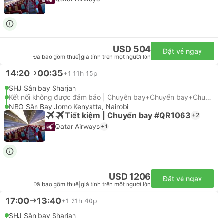
USD 504
Đặt vé ngay
Đã bao gồm thuế
|
giá tính trên một người lớn
14:20
00:35
+1
11h 15p
SHJ Sân bay Sharjah
Kết nối không được đảm bảo | Chuyến bay+Chuyến bay+Chuyến bay
NBO Sân Bay Jomo Kenyatta, Nairobi
Tiết kiệm | Chuyến bay #QR1063
+2
Qatar Airways
+1
USD 1206
Đặt vé ngay
Đã bao gồm thuế
|
giá tính trên một người lớn
17:00
13:40
+1
21h 40p
SHJ Sân bay Sharjah