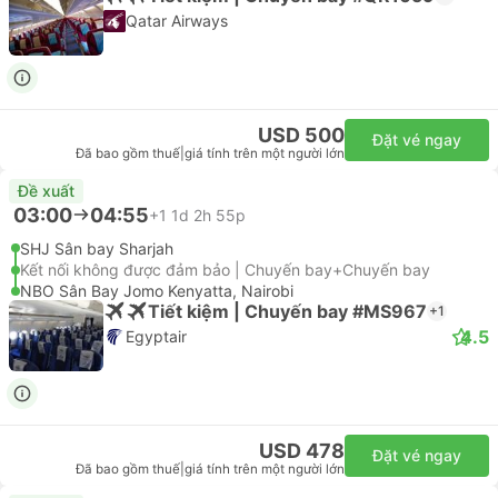
Qatar Airways
USD 500
Đặt vé ngay
Đã bao gồm thuế
|
giá tính trên một người lớn
Đề xuất
03:00
04:55
+1
1d 2h 55p
SHJ Sân bay Sharjah
Kết nối không được đảm bảo | Chuyến bay+Chuyến bay
NBO Sân Bay Jomo Kenyatta, Nairobi
Tiết kiệm | Chuyến bay #MS967
+1
4.5
Egyptair
USD 478
Đặt vé ngay
Đã bao gồm thuế
|
giá tính trên một người lớn