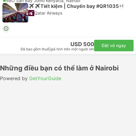
NBO Sân Bay Jomo Kenyatta, Nairobi
Tiết kiệm | Chuyến bay #QR1035
+1
Qatar Airways
USD 500
Đặt vé ngay
Đã bao gồm thuế
|
giá tính trên một người lớn
Những điều bạn có thể làm ở Nairobi
Powered by
GetYourGuide