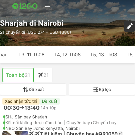
Sharjah đi Nairobi
21 chuyến đi (USD 274 – USD 1380)
mai
T3, 11 Th08
T4, 12 Th08
T5, 13 Th08
T6,
Toàn bộ
21
21
Đề xuất
Bộ lọc
Xác nhận tức thì
Đề xuất
00:30
13:40
14h 10p
SHJ Sân bay Sharjah
Kết nối không được đảm bảo | Chuyến bay+Chuyến bay
NBO Sân Bay Jomo Kenyatta, Nairobi
Tiết kiệm | Chuyến bay #QR1059
+1