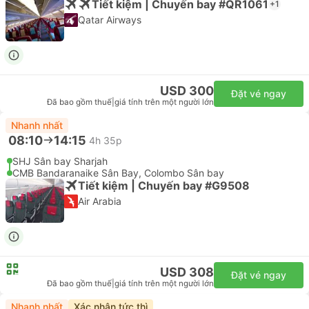
Tiết kiệm | Chuyến bay #QR1061
+1
Qatar Airways
USD 300
Đặt vé ngay
Đã bao gồm thuế
|
giá tính trên một người lớn
Nhanh nhất
08:10
14:15
4h 35p
SHJ Sân bay Sharjah
CMB Bandaranaike Sân Bay, Colombo Sân bay
Tiết kiệm | Chuyến bay #G9508
Air Arabia
USD 308
Đặt vé ngay
Đã bao gồm thuế
|
giá tính trên một người lớn
Nhanh nhất
Xác nhận tức thì