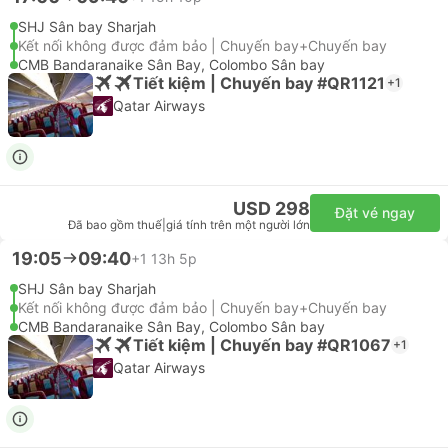
SHJ Sân bay Sharjah
Kết nối không được đảm bảo | Chuyến bay+Chuyến bay
CMB Bandaranaike Sân Bay, Colombo Sân bay
Tiết kiệm | Chuyến bay #QR1121
+1
Qatar Airways
USD 298
Đặt vé ngay
Đã bao gồm thuế
|
giá tính trên một người lớn
19:05
09:40
+1
13h 5p
SHJ Sân bay Sharjah
Kết nối không được đảm bảo | Chuyến bay+Chuyến bay
CMB Bandaranaike Sân Bay, Colombo Sân bay
Tiết kiệm | Chuyến bay #QR1067
+1
Qatar Airways