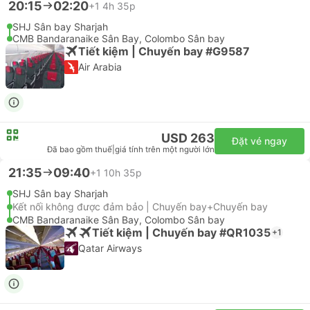
20:15
02:20
+1
4h 35p
SHJ Sân bay Sharjah
CMB Bandaranaike Sân Bay, Colombo Sân bay
Tiết kiệm | Chuyến bay #G9587
Air Arabia
USD 263
Đặt vé ngay
Đã bao gồm thuế
|
giá tính trên một người lớn
21:35
09:40
+1
10h 35p
SHJ Sân bay Sharjah
Kết nối không được đảm bảo | Chuyến bay+Chuyến bay
CMB Bandaranaike Sân Bay, Colombo Sân bay
Tiết kiệm | Chuyến bay #QR1035
+1
Qatar Airways