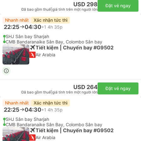
USD 298
Đặt vé ngay
Đã bao gồm thuế
|
giá tính trên một người lớn
Nhanh nhất
Xác nhận tức thì
22:25
04:30
+1
4h 35p
SHJ Sân bay Sharjah
CMB Bandaranaike Sân Bay, Colombo Sân bay
Tiết kiệm | Chuyến bay #G9502
Air Arabia
USD 264
Đặt vé ngay
Đã bao gồm thuế
|
giá tính trên một người lớn
Nhanh nhất
Xác nhận tức thì
22:25
04:30
+1
4h 35p
SHJ Sân bay Sharjah
CMB Bandaranaike Sân Bay, Colombo Sân bay
Tiết kiệm | Chuyến bay #G9502
Air Arabia