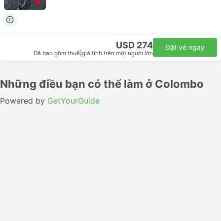
USD 274
Đặt vé ngay
Đã bao gồm thuế
|
giá tính trên một người lớn
Những điều bạn có thể làm ở Colombo
Powered by
GetYourGuide