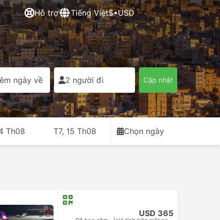
Hỗ trợ
Tiếng Việt
$•USD
êm ngày về
2 người đi
Cập nhật
14 Th08
T7, 15 Th08
Chọn ngày
USD 365