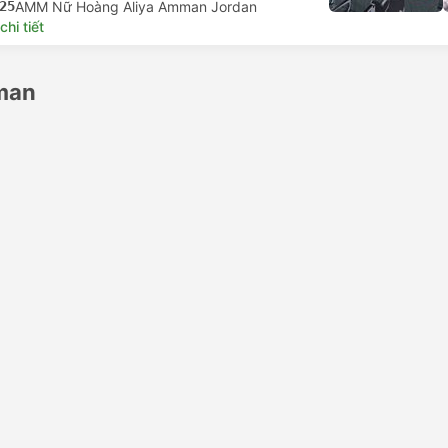
25
AMM Nữ Hoàng Aliya Amman Jordan
hi tiết
man