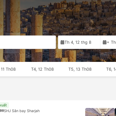
Th 4, 12 thg 8
+ Th
 11 Th08
T4, 12 Th08
T5, 13 Th08
T6, 
xuất
00
SHJ Sân bay Sharjah