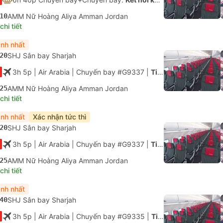
10
AMM Nữ Hoàng Aliya Amman Jordan
hi tiết
nh nhất
20
SHJ Sân bay Sharjah
3h 5p
| Air Arabia
|
Chuyến bay #G9337
|
Tiết kiệm
25
AMM Nữ Hoàng Aliya Amman Jordan
hi tiết
nh nhất
Xác nhận tức thì
20
SHJ Sân bay Sharjah
3h 5p
| Air Arabia
|
Chuyến bay #G9337
|
Tiết kiệm
25
AMM Nữ Hoàng Aliya Amman Jordan
hi tiết
nh nhất
40
SHJ Sân bay Sharjah
3h 5p
| Air Arabia
|
Chuyến bay #G9335
|
Tiết kiệm