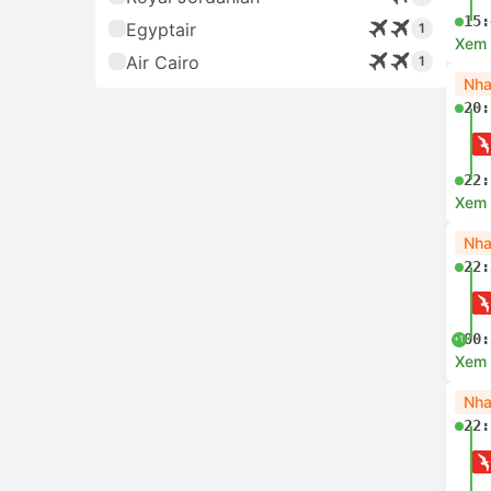
15:
Egyptair
1
Xem c
Air Cairo
1
Nha
20:
22:
Xem c
Nha
22:
00:
+1
Xem c
Nha
22: