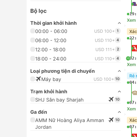
Bộ lọc
19:
Xem c
Thời gian khởi hành
00:00 - 06:00
USD 100+
1
Xác
22:
06:00 - 12:00
USD 110+
4
12:00 - 18:00
USD 111+
2
18:00 - 24:00
02:
USD 110+
4
+2
Xem c
Loại phương tiện di chuyển
Rẻ 
Máy bay
USD 100+
10
04:
Trạm khởi hành
SHJ Sân bay Sharjah
10
07:
Xem c
Ga đến
AMM Nữ Hoàng Aliya Amman
10
Xác
Jordan
07: