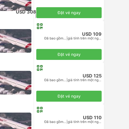
USD 308
Đặt vé ngay
Đã bao gồm thuế
|
giá tính trên một người lớn
USD 109
Đã bao gồm thuế
|
giá tính trên một người lớn
Đặt vé ngay
USD 125
Đã bao gồm thuế
|
giá tính trên một người lớn
Đặt vé ngay
USD 110
Đã bao gồm thuế
|
giá tính trên một người lớn