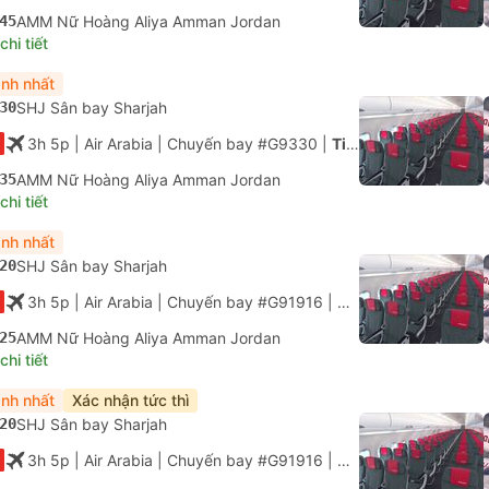
45
AMM Nữ Hoàng Aliya Amman Jordan
hi tiết
nh nhất
30
SHJ Sân bay Sharjah
3h 5p
| Air Arabia
|
Chuyến bay #G9330
|
Tiết kiệm
35
AMM Nữ Hoàng Aliya Amman Jordan
hi tiết
nh nhất
20
SHJ Sân bay Sharjah
3h 5p
| Air Arabia
|
Chuyến bay #G91916
|
Tiết kiệm
25
AMM Nữ Hoàng Aliya Amman Jordan
hi tiết
nh nhất
Xác nhận tức thì
20
SHJ Sân bay Sharjah
3h 5p
| Air Arabia
|
Chuyến bay #G91916
|
Tiết kiệm