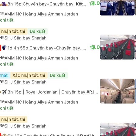
4.0
8h 15p Chuyến bay+Chuyến bay.
Kết nối không được đảm bảo
15
AMM Nữ Hoàng Aliya Amman Jordan
hi tiết
 nhận tức thì
Đề xuất
45
SHJ Sân bay Sharjah
5.0
1d 4h 55p Chuyến bay+Chuyến bay.
Kết nối không được đảm 
40
AMM Nữ Hoàng Aliya Amman Jordan
hi tiết
nhất
Xác nhận tức thì
Đề xuất
55
SHJ Sân bay Sharjah
3h 15p
| Royal Jordanian
|
Chuyến bay #RJ633
|
Tiết kiệm
10
AMM Nữ Hoàng Aliya Amman Jordan
hi tiết
 nhận tức thì
30
SHJ Sân bay Sharjah
6h 40p Chuyến bay+Chuyến bay.
Kết nối không được đảm bảo