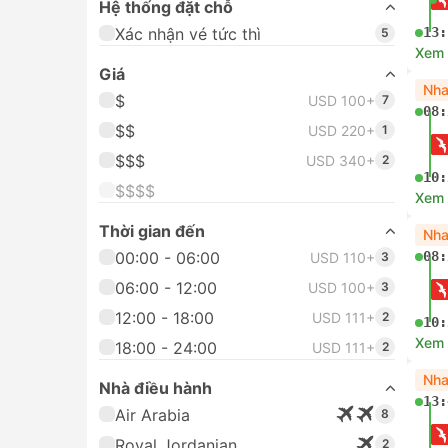
Hệ thống đặt chỗ
Xác nhận vé tức thì
13:
5
Xem c
Giá
Nha
$
USD 100+
7
08:
$$
USD 220+
1
$$$
USD 340+
2
10:
$$$$
Xem c
Thời gian đến
Nha
00:00 - 06:00
08:
USD 110+
3
06:00 - 12:00
USD 100+
3
12:00 - 18:00
USD 111+
2
10:
Xem c
18:00 - 24:00
USD 111+
2
Nha
Nhà điều hành
13:
Air Arabia
8
Royal Jordanian
2