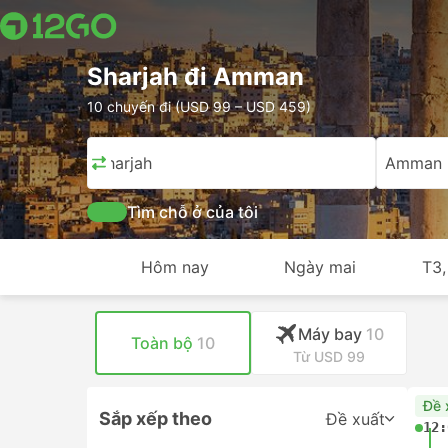
Sharjah đi Amman
10 chuyến đi (USD 99 – USD 459)
Sharjah
Amman
Tìm chỗ ở của tôi
Hôm nay
Ngày mai
T3,
Máy bay
10
Toàn bộ
10
Từ USD 99
Đề 
Sắp xếp theo
Đề xuất
12: