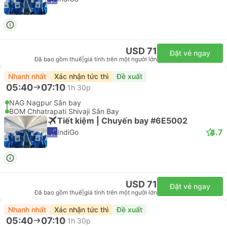
USD 71
Đặt vé ngay
Đã bao gồm thuế
|
giá tính trên một người lớn
Nhanh nhất
Xác nhận tức thì
Đề xuất
05:40
07:10
1h 30p
NAG Nagpur Sân bay
BOM Chhatrapati Shivaji Sân Bay
Tiết kiệm | Chuyến bay #6E5002
4.7
IndiGo
USD 71
Đặt vé ngay
Đã bao gồm thuế
|
giá tính trên một người lớn
Nhanh nhất
Xác nhận tức thì
Đề xuất
05:40
07:10
1h 30p