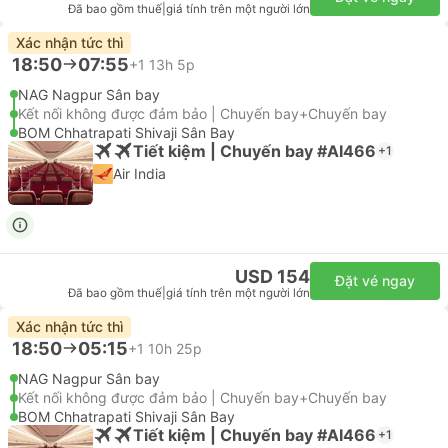
Đã bao gồm thuế
|
giá tính trên một người lớn
Xác nhận tức thì
18:50
07:55
+1
13h 5p
NAG Nagpur Sân bay
Kết nối không được đảm bảo | Chuyến bay+Chuyến bay
BOM Chhatrapati Shivaji Sân Bay
Tiết kiệm | Chuyến bay #AI466
+1
Air India
USD 154
Đặt vé ngay
Đã bao gồm thuế
|
giá tính trên một người lớn
Xác nhận tức thì
18:50
05:15
+1
10h 25p
NAG Nagpur Sân bay
Kết nối không được đảm bảo | Chuyến bay+Chuyến bay
BOM Chhatrapati Shivaji Sân Bay
Tiết kiệm | Chuyến bay #AI466
+1