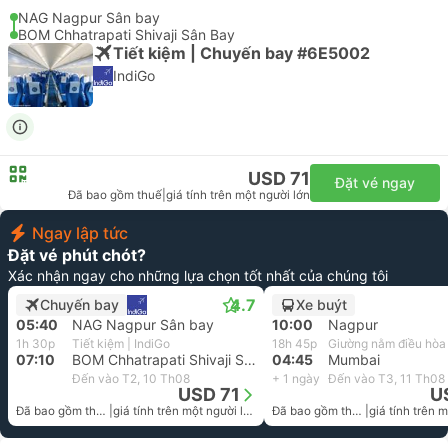
NAG Nagpur Sân bay
BOM Chhatrapati Shivaji Sân Bay
Tiết kiệm | Chuyến bay #6E5002
IndiGo
USD 71
Đặt vé ngay
Đã bao gồm thuế
|
giá tính trên một người lớn
Ngay lập tức
Đặt vé phút chót?
Xác nhận ngay cho những lựa chọn tốt nhất của chúng tôi
4.7
Chuyến bay
Xe buýt
05:40
NAG Nagpur Sân bay
10:00
Nagpur
1h 30p
Tiết kiệm | IndiGo
18h 45p
07:10
BOM Chhatrapati Shivaji Sân Bay
04:45
Mumbai
Đến vào T2, 10 Th08
+ 1 ngày
Đến vào T3, 11 Th08
USD 71
U
Đã bao gồm thuế
|
giá tính trên một người lớn
Đã bao gồm thuế
|