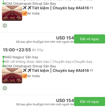
BOM Chhatrapati Shivaji Sân Bay
Tiết kiệm | Chuyến bay #AI416
+1
Air India
USD 154
Đặt vé ngay
Đã bao gồm thuế
|
giá tính trên một người lớn
15:00
23:55
8h 55p
NAG Nagpur Sân bay
Kết nối không được đảm bảo | Chuyến bay+Chuyến bay
BOM Chhatrapati Shivaji Sân Bay
Tiết kiệm | Chuyến bay #AI416
+1
Air India
USD 154
Đặt vé ngay
Đã bao gồm thuế
|
giá tính trên một người lớn