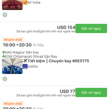
Air India
USD 154
Đặt vé ngay
Đã bao gồm thuế
|
giá tính trên một người lớn
Nhanh nhất
19:00
20:30
1h 30p
NAG Nagpur Sân bay
BOM Chhatrapati Shivaji Sân Bay
Tiết kiệm | Chuyến bay #6E5175
IndiGo
USD 77
Đặt vé ngay
Đã bao gồm thuế
|
giá tính trên một người lớn
Nhanh nhất
19:00
20:30
1h 30p