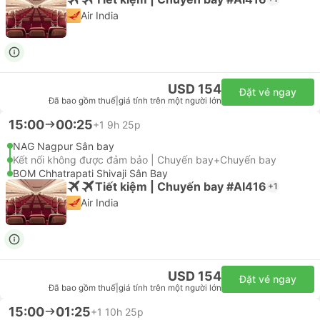
Air India
USD 154
Đặt vé ngay
Đã bao gồm thuế
|
giá tính trên một người lớn
15:00
00:25
+1
9h 25p
NAG Nagpur Sân bay
Kết nối không được đảm bảo | Chuyến bay+Chuyến bay
BOM Chhatrapati Shivaji Sân Bay
Tiết kiệm | Chuyến bay #AI416
+1
Air India
USD 154
Đặt vé ngay
Đã bao gồm thuế
|
giá tính trên một người lớn
15:00
01:25
+1
10h 25p