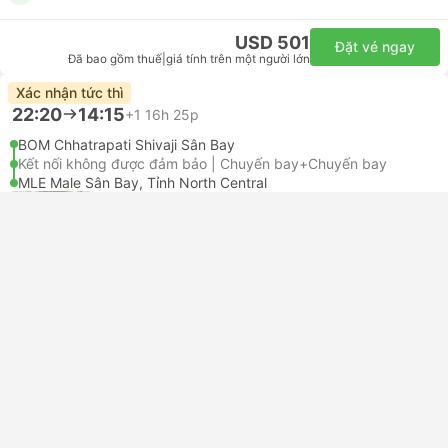
USD 501
Đặt vé ngay
Đã bao gồm thuế
|
giá tính trên một người lớn
Xác nhận tức thì
22:20
14:15
+1
16h 25p
BOM Chhatrapati Shivaji Sân Bay
Kết nối không được đảm bảo | Chuyến bay+Chuyến bay
MLE Male Sân Bay, Tỉnh North Central
Tiết kiệm | Chuyến bay #6E5388
+1
4.7
IndiGo
USD 448
Đặt vé ngay
Đã bao gồm thuế
|
giá tính trên một người lớn
Xác nhận tức thì
23:05
14:15
+1
15h 40p
BOM Chhatrapati Shivaji Sân Bay
Kết nối không được đảm bảo | Chuyến bay+Chuyến bay