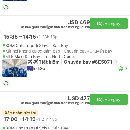
USD 469
Đặt vé ngay
Đã bao gồm thuế
|
giá tính trên một người lớn
15:35
14:15
+1
23h 10p
BOM Chhatrapati Shivaji Sân Bay
Kết nối không được đảm bảo | Chuyến bay+Chuyến bay
MLE Male Sân Bay, Tỉnh North Central
Tiết kiệm | Chuyến bay #6E5071
+1
4.7
IndiGo
USD 477
Đặt vé ngay
Đã bao gồm thuế
|
giá tính trên một người lớn
Xác nhận tức thì
17:00
14:15
+1
21h 45p
BOM Chhatrapati Shivaji Sân Bay