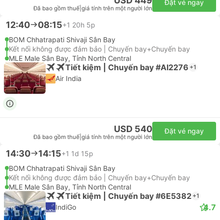
USD 449
Đặt vé ngay
Đã bao gồm thuế
|
giá tính trên một người lớn
12:40
08:15
+1
20h 5p
BOM Chhatrapati Shivaji Sân Bay
Kết nối không được đảm bảo | Chuyến bay+Chuyến bay
MLE Male Sân Bay, Tỉnh North Central
Tiết kiệm | Chuyến bay #AI2276
+1
Air India
USD 540
Đặt vé ngay
Đã bao gồm thuế
|
giá tính trên một người lớn
14:30
14:15
+1
1d 15p
BOM Chhatrapati Shivaji Sân Bay
Kết nối không được đảm bảo | Chuyến bay+Chuyến bay
MLE Male Sân Bay, Tỉnh North Central
Tiết kiệm | Chuyến bay #6E5382
+1
4.7
IndiGo