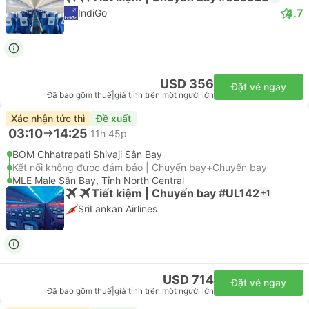
4.7
IndiGo
USD 356
Đặt vé ngay
Đã bao gồm thuế
|
giá tính trên một người lớn
Xác nhận tức thì
Đề xuất
03:10
14:25
11h 45p
BOM Chhatrapati Shivaji Sân Bay
Kết nối không được đảm bảo | Chuyến bay+Chuyến bay
MLE Male Sân Bay, Tỉnh North Central
Tiết kiệm | Chuyến bay #UL142
+1
SriLankan Airlines
USD 714
Đặt vé ngay
Đã bao gồm thuế
|
giá tính trên một người lớn