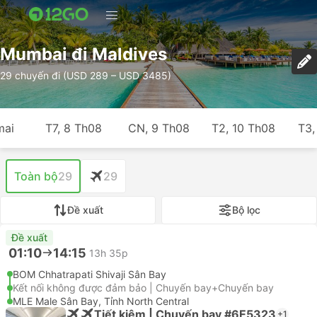
Mumbai đi Maldives
29 chuyến đi (USD 289 – USD 3485)
mai
T7, 8 Th08
CN, 9 Th08
T2, 10 Th08
T3,
Toàn bộ
29
29
Đề xuất
Bộ lọc
Đề xuất
01:10
14:15
13h 35p
BOM Chhatrapati Shivaji Sân Bay
Kết nối không được đảm bảo | Chuyến bay+Chuyến bay
MLE Male Sân Bay, Tỉnh North Central
Tiết kiệm | Chuyến bay #6E5323
+1