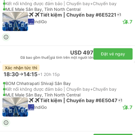
Kết nối không được đảm bảo | Chuyến bay+Chuyến bay
MLE Male Sân Bay, Tỉnh North Central
Tiết kiệm | Chuyến bay #6E5221
+1
4.7
IndiGo
USD 497
Đặt vé ngay
Đã bao gồm thuế
|
giá tính trên một người lớn
Xác nhận tức thì
18:30
14:15
+1
20h 15p
BOM Chhatrapati Shivaji Sân Bay
Kết nối không được đảm bảo | Chuyến bay+Chuyến bay
MLE Male Sân Bay, Tỉnh North Central
Tiết kiệm | Chuyến bay #6E5047
+1
4.7
IndiGo