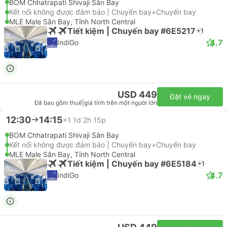
BOM Chhatrapati Shivaji Sân Bay
Kết nối không được đảm bảo | Chuyến bay+Chuyến bay
MLE Male Sân Bay, Tỉnh North Central
Tiết kiệm | Chuyến bay #6E5217
+1
4.7
IndiGo
USD 449
Đặt vé ngay
Đã bao gồm thuế
|
giá tính trên một người lớn
12:30
14:15
+1
1d 2h 15p
BOM Chhatrapati Shivaji Sân Bay
Kết nối không được đảm bảo | Chuyến bay+Chuyến bay
MLE Male Sân Bay, Tỉnh North Central
Tiết kiệm | Chuyến bay #6E5184
+1
4.7
IndiGo