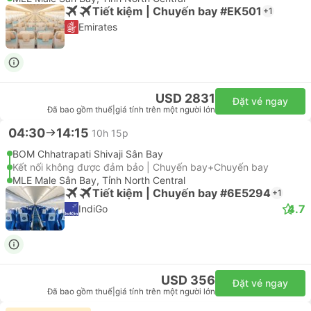
Tiết kiệm | Chuyến bay #EK501
+1
Emirates
USD 2831
Đặt vé ngay
Đã bao gồm thuế
|
giá tính trên một người lớn
04:30
14:15
10h 15p
BOM Chhatrapati Shivaji Sân Bay
Kết nối không được đảm bảo | Chuyến bay+Chuyến bay
MLE Male Sân Bay, Tỉnh North Central
Tiết kiệm | Chuyến bay #6E5294
+1
4.7
IndiGo
USD 356
Đặt vé ngay
Đã bao gồm thuế
|
giá tính trên một người lớn