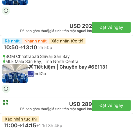
USD 292
Đặt vé ngay
Đã bao gồm thuế
|
giá tính trên một người lớn
Rẻ nhất
Nhanh nhất
Xác nhận tức thì
10:50
13:10
2h 50p
BOM Chhatrapati Shivaji Sân Bay
MLE Male Sân Bay, Tỉnh North Central
Tiết kiệm | Chuyến bay #6E1131
IndiGo
USD 289
Đặt vé ngay
Đã bao gồm thuế
|
giá tính trên một người lớn
Xác nhận tức thì
11:00
14:15
+1
1d 3h 45p