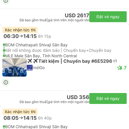
USD 2617
Đặt vé ngay
Đã bao gồm thuế
|
giá tính trên một người lớn
Xác nhận tức thì
06:30
14:15
8h 15p
BOM Chhatrapati Shivaji Sân Bay
Kết nối không được đảm bảo | Chuyến bay+Chuyến bay
MLE Male Sân Bay, Tỉnh North Central
Tiết kiệm | Chuyến bay #6E5296
+1
4.7
IndiGo
USD 356
Đặt vé ngay
Đã bao gồm thuế
|
giá tính trên một người lớn
Xác nhận tức thì
08:05
14:15
6h 40p
BOM Chhatrapati Shivaji Sân Bay