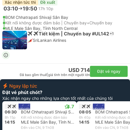
Xác nhận tức thì
Đề xuất
03:10
19:50
17h 10p
BOM Chhatrapati Shivaji Sân Bay
Kết nối không được đảm bảo | Chuyến bay+Chuyến bay
MLE Male Sân Bay, Tỉnh North Central
Tiết kiệm | Chuyến bay #UL142
+1
SriLankan Airlines
USD 714
Đặt vé ngay
Đã bao gồm thuế
|
giá tính trên một người lớn
Ngay lập tức
Đặt vé phút chót?
Xác nhận ngay cho những lựa chọn tốt nhất của chúng tôi
4.7
06:30
BOM Chhatrapati Shivaji Sân Bay
08:05
8h 15p
Kết nối không được đảm bảo
6h 40p
Kết nối không được 
14:15
MLE Male Sân Bay, Tỉnh North Central
14:15
Đến vào CN, 9 Th08
Đến vào CN, 9 Th08