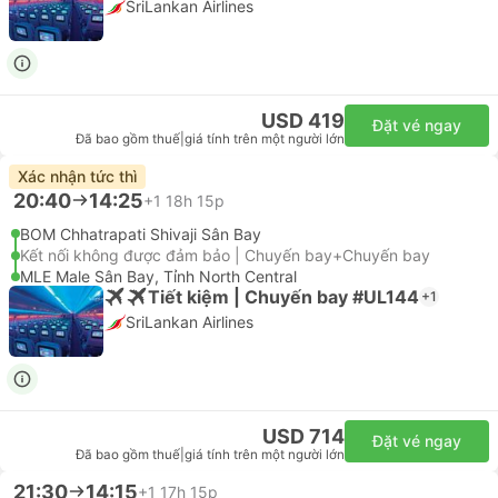
SriLankan Airlines
USD 419
Đặt vé ngay
Đã bao gồm thuế
|
giá tính trên một người lớn
Xác nhận tức thì
20:40
14:25
+1
18h 15p
BOM Chhatrapati Shivaji Sân Bay
Kết nối không được đảm bảo | Chuyến bay+Chuyến bay
MLE Male Sân Bay, Tỉnh North Central
Tiết kiệm | Chuyến bay #UL144
+1
SriLankan Airlines
USD 714
Đặt vé ngay
Đã bao gồm thuế
|
giá tính trên một người lớn
21:30
14:15
+1
17h 15p