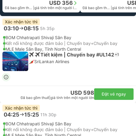
USD 356
US
Đã bao gồm thuế
|
giá tính trên một người lớn
Đã bao gồm thuế
|
Xác nhận tức thì
03:10
08:15
5h 35p
BOM Chhatrapati Shivaji Sân Bay
Kết nối không được đảm bảo | Chuyến bay+Chuyến bay
MLE Male Sân Bay, Tỉnh North Central
Tiết kiệm | Chuyến bay #UL142
+1
SriLankan Airlines
USD 598
Đặt vé ngay
Đã bao gồm thuế
|
giá tính trên một người lớn
Xác nhận tức thì
04:25
15:25
11h 30p
BOM Chhatrapati Shivaji Sân Bay
Kết nối không được đảm bảo | Chuyến bay+Chuyến bay
MLE Male Sân Bay, Tỉnh North Central