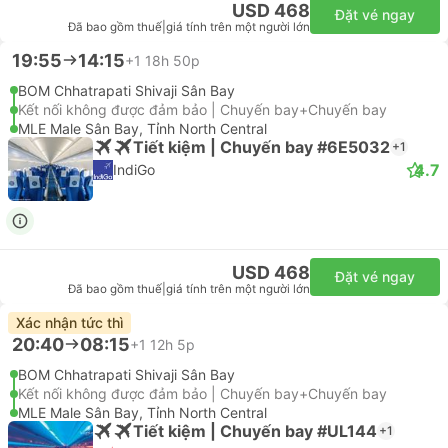
USD 468
Đặt vé ngay
Đã bao gồm thuế
|
giá tính trên một người lớn
19:55
14:15
+1
18h 50p
BOM Chhatrapati Shivaji Sân Bay
Kết nối không được đảm bảo | Chuyến bay+Chuyến bay
MLE Male Sân Bay, Tỉnh North Central
Tiết kiệm | Chuyến bay #6E5032
+1
4.7
IndiGo
USD 468
Đặt vé ngay
Đã bao gồm thuế
|
giá tính trên một người lớn
Xác nhận tức thì
20:40
08:15
+1
12h 5p
BOM Chhatrapati Shivaji Sân Bay
Kết nối không được đảm bảo | Chuyến bay+Chuyến bay
MLE Male Sân Bay, Tỉnh North Central
Tiết kiệm | Chuyến bay #UL144
+1