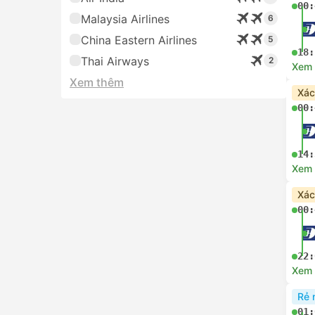
00:
Malaysia Airlines
6
China Eastern Airlines
5
18:
Thai Airways
2
Xem c
Xem thêm
Xác
00:
14:
Xem c
Xác
00:
22:
Xem c
Rẻ 
01: