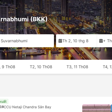
arnabhumi (BKK)
 Suvarnabhumi
Th 2, 10 thg 8
+ Th
, 9 Th08
T2, 10 Th08
T3, 11 Th08
T4, 
xuất
10
CCU Netaji Chandra Sân Bay