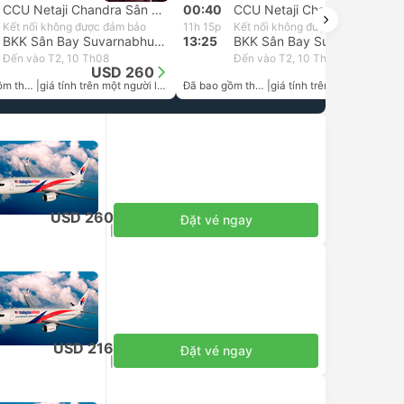
CCU Netaji Chandra Sân Bay
00:40
CCU Netaji Chandra Sân Bay
Kết nối không được đảm bảo
11h 15p
Kết nối không được đảm bảo
BKK Sân Bay Suvarnabhumi, Bangkok
13:25
BKK Sân Bay Suvarnabhumi, Bangkok
Đến vào T2, 10 Th08
Đến vào T2, 10 Th08
USD 260
USD 216
Đã bao gồm thuế
|
giá tính trên một người lớn
Đã bao gồm thuế
|
giá tính trên một người lớn
USD 260
Đặt vé ngay
Đã bao gồm thuế
|
giá tính trên một người lớn
USD 216
Đặt vé ngay
Đã bao gồm thuế
|
giá tính trên một người lớn