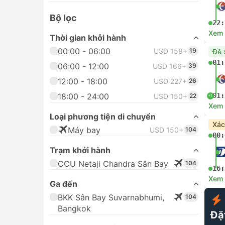
Bộ lọc
22:
Xem c
Thời gian khởi hành
00:00 - 06:00
USD 158+
19
Đề 
01:
06:00 - 12:00
USD 166+
39
12:00 - 18:00
USD 227+
26
18:00 - 24:00
01:
USD 150+
22
+1
Xem c
Loại phương tiện di chuyển
Xác
Máy bay
USD 150+
104
00:
Trạm khởi hành
CCU Netaji Chandra Sân Bay
104
16:
Xem c
Ga đến
BKK Sân Bay Suvarnabhumi,
104
Bangkok
Đặ