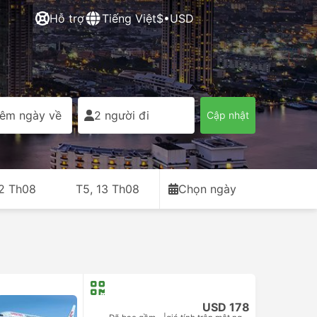
Hỗ trợ
Tiếng Việt
$•USD
êm ngày về
2 người đi
Cập nhật
12 Th08
T5, 13 Th08
Chọn ngày
USD 178