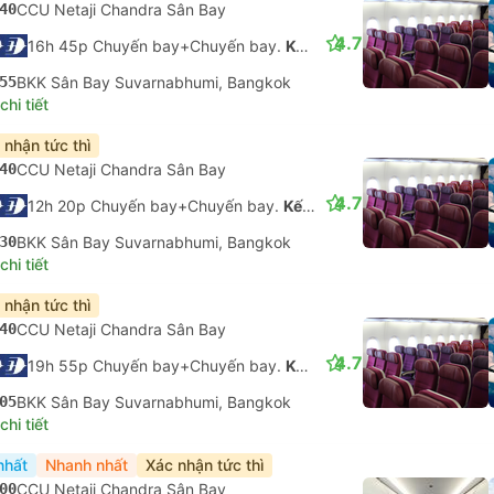
40
CCU Netaji Chandra Sân Bay
4.7
16h 45p Chuyến bay+Chuyến bay.
Kết nối không được đảm bảo
55
BKK Sân Bay Suvarnabhumi, Bangkok
hi tiết
 nhận tức thì
40
CCU Netaji Chandra Sân Bay
4.7
12h 20p Chuyến bay+Chuyến bay.
Kết nối không được đảm bảo
30
BKK Sân Bay Suvarnabhumi, Bangkok
hi tiết
 nhận tức thì
40
CCU Netaji Chandra Sân Bay
4.7
19h 55p Chuyến bay+Chuyến bay.
Kết nối không được đảm bảo
05
BKK Sân Bay Suvarnabhumi, Bangkok
hi tiết
nhất
Nhanh nhất
Xác nhận tức thì
00
CCU Netaji Chandra Sân Bay