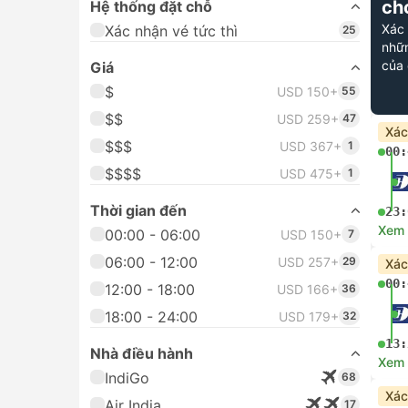
ch
Hệ thống đặt chỗ
Xác
Xác nhận vé tức thì
25
nhữn
của 
Giá
$
USD 150+
55
$$
USD 259+
47
Xác
$$$
USD 367+
1
00:
$$$$
USD 475+
1
Thời gian đến
23:
Xem c
00:00 - 06:00
USD 150+
7
06:00 - 12:00
USD 257+
29
Xác
00:
12:00 - 18:00
USD 166+
36
18:00 - 24:00
USD 179+
32
13:
Nhà điều hành
Xem c
IndiGo
68
Xác
Air India
17