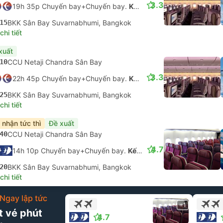
3.3
19h 35p Chuyến bay+Chuyến bay.
Kết nối không được đảm bảo
15
BKK Sân Bay Suvarnabhumi, Bangkok
hi tiết
xuất
10
CCU Netaji Chandra Sân Bay
3.3
22h 45p Chuyến bay+Chuyến bay.
Kết nối không được đảm bảo
25
BKK Sân Bay Suvarnabhumi, Bangkok
hi tiết
 nhận tức thì
Đề xuất
40
CCU Netaji Chandra Sân Bay
4.7
14h 10p Chuyến bay+Chuyến bay.
Kết nối không được đảm bảo
20
BKK Sân Bay Suvarnabhumi, Bangkok
hi tiết
Ngay lập tức
+1
t vé phút
4.7