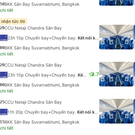
50
BKK Sân Bay Suvarnabhumi, Bangkok
hi tiết
 nhận tức thì
20
CCU Netaji Chandra Sân Bay
23h 10p Chuyến bay+Chuyến bay.
Kết nối không được đảm bảo
00
BKK Sân Bay Suvarnabhumi, Bangkok
hi tiết
20
CCU Netaji Chandra Sân Bay
4.7
23h 10p Chuyến bay+Chuyến bay.
Kết nối không được đảm bảo
00
BKK Sân Bay Suvarnabhumi, Bangkok
hi tiết
25
CCU Netaji Chandra Sân Bay
11h 20p Chuyến bay+Chuyến bay.
Kết nối không được đảm bảo
15
BKK Sân Bay Suvarnabhumi, Bangkok
hi tiết