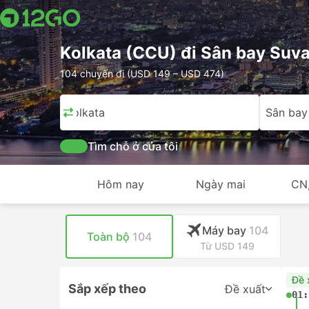
Kolkata (CCU) đi Sân bay Suv
104 chuyến đi (USD 149 – USD 474)
Kolkata
Sân bay
Tìm chỗ ở của tôi
Hôm nay
Ngày mai
CN
Máy bay
104
Toàn bộ
104
Từ USD 149
Đề 
Sắp xếp theo
Đề xuất
01: