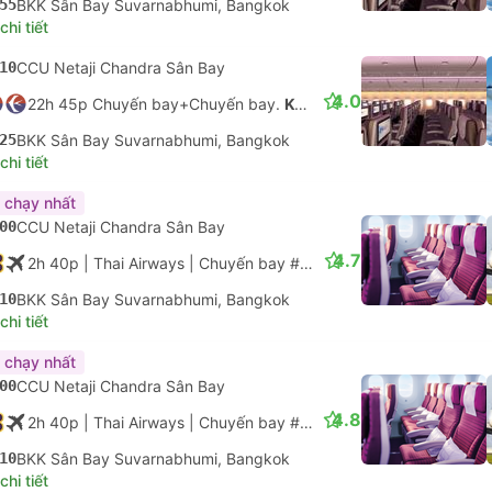
55
BKK Sân Bay Suvarnabhumi, Bangkok
hi tiết
10
CCU Netaji Chandra Sân Bay
4.0
22h 45p Chuyến bay+Chuyến bay.
Kết nối không được đảm bảo
25
BKK Sân Bay Suvarnabhumi, Bangkok
hi tiết
 chạy nhất
00
CCU Netaji Chandra Sân Bay
4.7
2h 40p
| Thai Airways
|
Chuyến bay #TG314
|
Tiết kiệm
10
BKK Sân Bay Suvarnabhumi, Bangkok
hi tiết
 chạy nhất
00
CCU Netaji Chandra Sân Bay
4.8
2h 40p
| Thai Airways
|
Chuyến bay #TG314
|
Tiết kiệm
10
BKK Sân Bay Suvarnabhumi, Bangkok
hi tiết