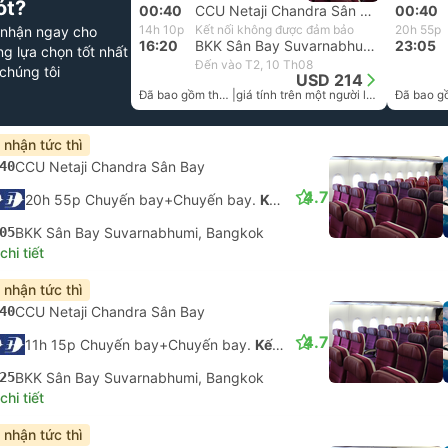
ót?
00:40
CCU Netaji Chandra Sân Bay
00:40
14h 10p
Kết nối không được đảm bảo
20h 55p
 nhận ngay cho
16:20
BKK Sân Bay Suvarnabhumi, Bangkok
23:05
g lựa chọn tốt nhất
Đến vào T2, 10 Th08
chúng tôi
USD 214
Đã bao gồm thuế
|
giá tính trên một người lớn
 nhận tức thì
40
CCU Netaji Chandra Sân Bay
4.7
20h 55p Chuyến bay+Chuyến bay.
Kết nối không được đảm bảo
05
BKK Sân Bay Suvarnabhumi, Bangkok
hi tiết
 nhận tức thì
40
CCU Netaji Chandra Sân Bay
4.7
11h 15p Chuyến bay+Chuyến bay.
Kết nối không được đảm bảo
25
BKK Sân Bay Suvarnabhumi, Bangkok
hi tiết
 nhận tức thì