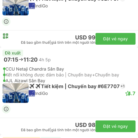
IndiGo
USD 99
Đặt vé ngay
Đã bao gồm thuế
|
giá tính trên một người lớn
Đề xuất
07:15
11:20
4h 5p
CCU Netaji Chandra Sân Bay
Kết nối không được đảm bảo | Chuyến bay+Chuyến bay
AJL Aizawl Sân Bay
Tiết kiệm | Chuyến bay #6E7707
+1
4.7
IndiGo
USD 98
Đặt vé ngay
Đã bao gồm thuế
|
giá tính trên một người lớn