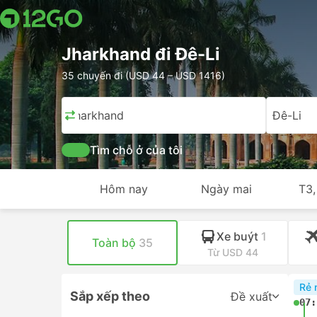
Jharkhand đi Đê-Li
35 chuyến đi (USD 44 – USD 1416)
Jharkhand
Đê-Li
Tìm chỗ ở của tôi
Hôm nay
Ngày mai
T3,
Xe buýt
1
Toàn bộ
35
Từ USD 44
Rẻ 
Sắp xếp theo
Đề xuất
07: