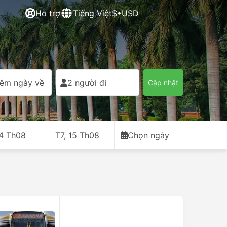
Hỗ trợ
Tiếng Việt
$•USD
êm ngày về
2 người đi
Cập nhật
14 Th08
T7, 15 Th08
Chọn ngày