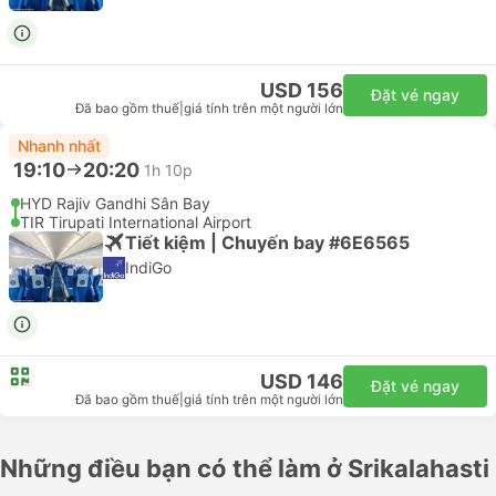
USD 156
Đặt vé ngay
Đã bao gồm thuế
|
giá tính trên một người lớn
Nhanh nhất
19:10
20:20
1h 10p
HYD Rajiv Gandhi Sân Bay
TIR Tirupati International Airport
Tiết kiệm | Chuyến bay #6E6565
IndiGo
USD 146
Đặt vé ngay
Đã bao gồm thuế
|
giá tính trên một người lớn
Những điều bạn có thể làm ở Srikalahasti