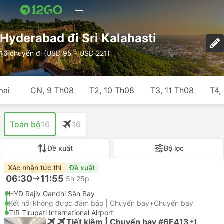
Hyderabad đi Sri Kalahasti
16 chuyến đi (USD 95 – USD 221)
mai
CN, 9 Th08
T2, 10 Th08
T3, 11 Th08
T4,
Toàn bộ
16
16
Đề xuất
Bộ lọc
Xác nhận tức thì
Đề xuất
06:30
11:55
5h 25p
HYD Rajiv Gandhi Sân Bay
Kết nối không được đảm bảo | Chuyến bay+Chuyến bay
TIR Tirupati International Airport
Tiết kiệm | Chuyến bay #6E413
+1