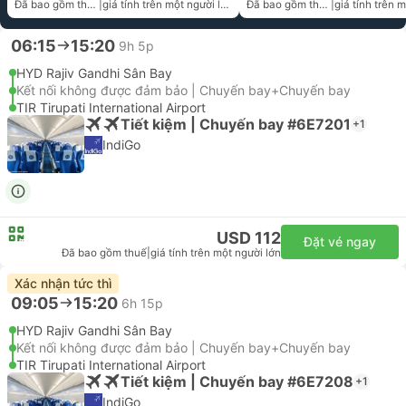
Đã bao gồm thuế
|
giá tính trên một người lớn
Đã bao gồm thuế
|
06:15
15:20
9h 5p
HYD Rajiv Gandhi Sân Bay
Kết nối không được đảm bảo | Chuyến bay+Chuyến bay
TIR Tirupati International Airport
Tiết kiệm | Chuyến bay #6E7201
+1
IndiGo
USD 112
Đặt vé ngay
Đã bao gồm thuế
|
giá tính trên một người lớn
Xác nhận tức thì
09:05
15:20
6h 15p
HYD Rajiv Gandhi Sân Bay
Kết nối không được đảm bảo | Chuyến bay+Chuyến bay
TIR Tirupati International Airport
Tiết kiệm | Chuyến bay #6E7208
+1
IndiGo