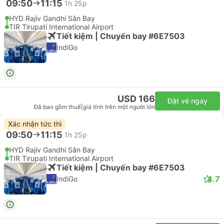
09:50
11:15
1h 25p
HYD Rajiv Gandhi Sân Bay
TIR Tirupati International Airport
Tiết kiệm | Chuyến bay #6E7503
IndiGo
USD 166
Đặt vé ngay
Đã bao gồm thuế
|
giá tính trên một người lớn
Xác nhận tức thì
09:50
11:15
1h 25p
HYD Rajiv Gandhi Sân Bay
TIR Tirupati International Airport
Tiết kiệm | Chuyến bay #6E7503
4.7
IndiGo