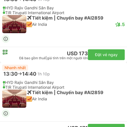
HYD Rajiv Gandhi Sân Bay
TIR Tirupati International Airport
Tiết kiệm | Chuyến bay #AI2859
4.5
Air India
USD 173
Đặt vé ngay
Đã bao gồm thuế
|
giá tính trên một người lớn
Nhanh nhất
13:30
14:40
1h 10p
HYD Rajiv Gandhi Sân Bay
TIR Tirupati International Airport
Tiết kiệm | Chuyến bay #AI2859
Air India