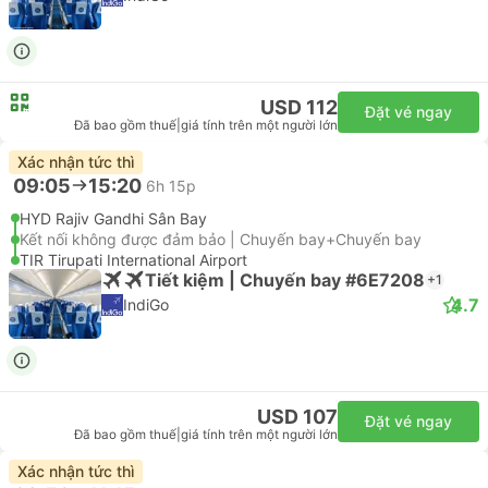
USD 112
Đặt vé ngay
Đã bao gồm thuế
|
giá tính trên một người lớn
Xác nhận tức thì
09:05
15:20
6h 15p
HYD Rajiv Gandhi Sân Bay
Kết nối không được đảm bảo | Chuyến bay+Chuyến bay
TIR Tirupati International Airport
Tiết kiệm | Chuyến bay #6E7208
+1
4.7
IndiGo
USD 107
Đặt vé ngay
Đã bao gồm thuế
|
giá tính trên một người lớn
Xác nhận tức thì